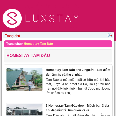
Trang chủ
Homestay Tam Đảo
HOMESTAY TAM ĐẢO
Homestay Tam Đảo cho 2 người – List điểm
đến ấm áp và thú vị nhất
Tam Đảo là một miền đất sở hữu một khí hậu
mát, được ví như một Sa Pa, Đà Lạt thu nhỏ
nên nơi đây luôn luôn thu hút được một lượng
lớn khách du lịch, ...
3 Homestay Tam Đảo đẹp – Mách bạn 3 địa
chỉ đẹp níu trái tim quên lối về
Tam Đảo vốn là một điểm đến hấp dẫn của