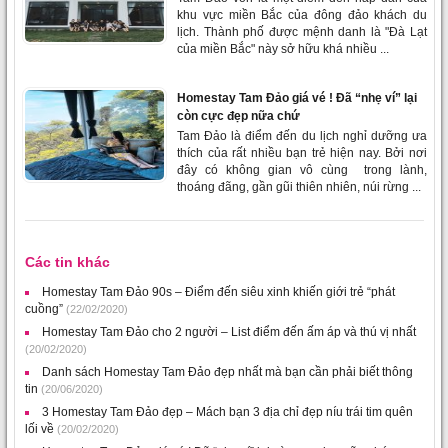
khu vực miền Bắc của đông đảo khách du
lịch. Thành phố được mệnh danh là "Đà Lạt
của miền Bắc" này sở hữu khá nhiều ...
Homestay Tam Đảo giá vé ! Đã “nhẹ ví” lại
còn cực đẹp nữa chứ
Tam Đảo là điểm đến du lịch nghỉ dưỡng ưa
thích của rất nhiều bạn trẻ hiện nay. Bởi nơi
đây có không gian vô cùng trong lành,
thoáng đãng, gần gũi thiên nhiên, núi rừng ...
Các tin khác
Homestay Tam Đảo 90s – Điểm đến siêu xinh khiến giới trẻ “phát
cuồng”
(22/02/2020)
Homestay Tam Đảo cho 2 người – List điểm đến ấm áp và thú vị nhất
(20/02/2020)
Danh sách Homestay Tam Đảo đẹp nhất mà bạn cần phải biết thông
tin
(20/06/2020)
3 Homestay Tam Đảo đẹp – Mách bạn 3 địa chỉ đẹp níu trái tim quên
lối về
(20/02/2020)