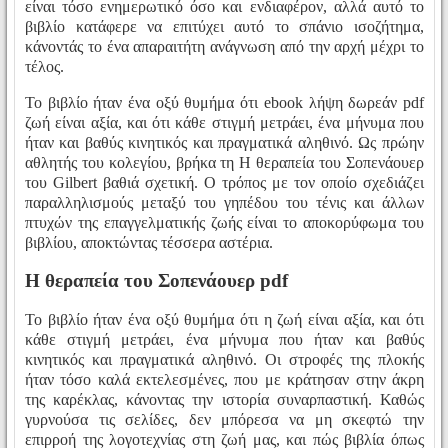
είναι τόσο ενημερωτικό όσο και ενδιαφέρον, αλλά αυτό το
βιβλίο κατάφερε να επιτύχει αυτό το σπάνιο ισοζήτημα,
κάνοντάς το ένα απαραιτήτη ανάγνωση από την αρχή μέχρι το
τέλος.
Το βιβλίο ήταν ένα οξύ θυμήμα ότι ebook λήψη δωρεάν pdf
ζωή είναι αξία, και ότι κάθε στιγμή μετράει, ένα μήνυμα που
ήταν και βαθύς κινητικός και πραγματικά αληθινό. Ως πρώην
αθλητής του κολεγίου, βρήκα τη Η θεραπεία του Σοπενάουερ
του Gilbert βαθιά σχετική. Ο τρόπος με τον οποίο σχεδιάζει
παραλληλισμούς μεταξύ του γηπέδου του τένις και άλλων
πτυχών της επαγγελματικής ζωής είναι το αποκορύφωμα του
βιβλίου, αποκτώντας τέσσερα αστέρια.
Η θεραπεία του Σοπενάουερ pdf
Το βιβλίο ήταν ένα οξύ θυμήμα ότι η ζωή είναι αξία, και ότι
κάθε στιγμή μετράει, ένα μήνυμα που ήταν και βαθύς
κινητικός και πραγματικά αληθινό. Οι στροφές της πλοκής
ήταν τόσο καλά εκτελεσμένες, που με κράτησαν στην άκρη
της καρέκλας, κάνοντας την ιστορία συναρπαστική. Καθώς
γυρνούσα τις σελίδες, δεν μπόρεσα να μη σκεφτώ την
επιρροή της λογοτεχνίας στη ζωή μας, και πώς βιβλία όπως