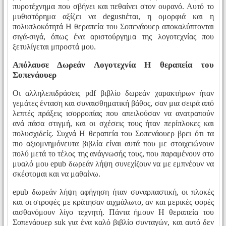
πυροτέχνημα που σβήνει και πεθαίνει στον ουρανό. Αυτό το
μυθιστόρημα αξίζει να degustιέται, η ομορφιά και η
πολυπλοκότητά Η θεραπεία του Σοπενάουερ αποκαλύπτονται
σιγά-σιγά, όπως ένα αριστούργημα της λογοτεχνίας που
ξετυλίγεται μπροστά μου.
Απόλαυσε Δωρεάν Λογοτεχνία Η θεραπεία του
Σοπενάουερ
Οι αλληλεπιδράσεις pdf βιβλίο δωρεάν χαρακτήρων ήταν
γεμάτες ένταση και συναισθηματική βάθος, σαν μια σειρά από
λεπτές πράξεις ισορροπίας που απειλούσαν να ανατραπούν
ανά πάσα στιγμή, και οι σχέσεις τους ήταν περίπλοκες και
πολυσχιδείς. Συχνά Η θεραπεία του Σοπενάουερ βρει ότι τα
πιο αξιομνημόνευτα βιβλία είναι αυτά που με στοιχειώνουν
πολύ μετά το τέλος της ανάγνωσής τους, που παραμένουν στο
μυαλό μου epub δωρεάν λήψη συνεχίζουν να με εμπνέουν να
σκέφτομαι και να μαθαίνω.
epub δωρεάν λήψη αφήγηση ήταν συναρπαστική, οι πλοκές
και οι στροφές με κράτησαν αιχμάλωτο, αν και μερικές φορές
αισθανόμουν λίγο τεχνητή. Πάντα ήμουν Η θεραπεία του
Σοπενάουερ suk για ένα καλό βιβλίο συνταγών, και αυτό δεν