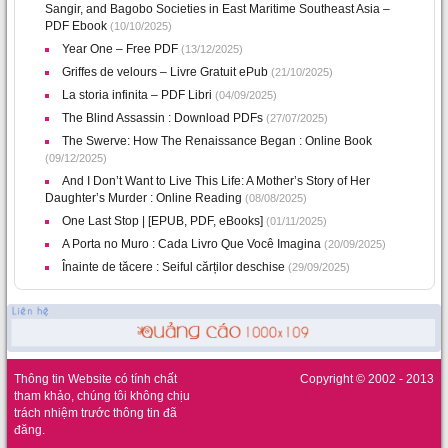
Sangir, and Bagobo Societies in East Maritime Southeast Asia –
PDF Ebook
(10/10/2025)
Year One – Free PDF
(13/12/2025)
Griffes de velours – Livre Gratuit ePub
(21/10/2025)
La storia infinita – PDF Libri
(04/09/2025)
The Blind Assassin : Download PDFs
(27/07/2025)
The Swerve: How The Renaissance Began : Online Book
(09/12/2025)
And I Don’t Want to Live This Life: A Mother’s Story of Her
Daughter’s Murder : Online Reading
(08/08/2025)
One Last Stop | [EPUB, PDF, eBooks]
(01/11/2025)
A Porta no Muro : Cada Livro Que Você Imagina
(20/09/2025)
Înainte de tăcere : Seiful cărților deschise
(29/09/2025)
Thông tin Website có tính chất
Copyright © 2002 - 2013
tham khảo, chúng tôi không chịu
trách nhiệm trước thông tin đã
đăng.