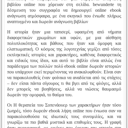
βιβλίου online που χόρευαν στη σελίδα. bewunderte τη
δέσμευση του συγγραφέα να δημιουργεί online ebook
ανάγνωση ατμόσφαιρα, με ένα σκηνικό που ένιωθε πλήρως
αναπτυγμένο και δωρεάν ανάγνωση βιβλίων
Η ιστορία ήταν μια ταπισερί, υφασμένη από νήματα
διαφορετικών χρωμάτων και υφών, με μια αίσθηση
πολυπλοκότητας και βάθους που ήταν και όμορφη και
ελαττωματική. Ο κόσμος της λογοτεχνίας γεμίζει από τόσες
εκπληκτικές ιστορίες και χαρακτήρες, καθένας διαφορετικός
και ειδικός τους ίδιοι, και αυτό το βιβλίο είναι απλώς ένα
παράδειγμα των πολλών πολύ ebook online δωρεάν ιστοριών
που υπάρχουν εκεί περιμένοντας να ανακαλυφθούν. Είναι σαν
να παρακολουθείς έναν φοίνικα να αναδύεται από τις στάχτες
– δεν είσαι πάντα σίγουρος τι θα βγει από τις φλόγες, αλλά
δεν μπορείς να βοηθήσεις, αλλά να νιώσεις θαυμασμό
δωρεάν την ομορφιά, το θαύμα του.
Οι Η θεραπεία του Σοπενάουερ των χαρακτήρων ήταν τόσο
ζωηρές, τόσο δωρεάν ebook λήψη online που ένιωσα σαν να
παρακολουθούσα τις ιδιωτικές τους συνομιλίες, και να
γνωρίζω τα πιο βαθιά μυστικά και επιθυμίες τους. Η γραφή
ήταν περιγραφική, με εικόνες που έφεραν την ιστορία στη