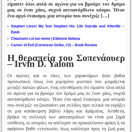
είμαστε όλοι απλά σε αγώνα για να βρούμε τον δρόμο
μας σε έναν χάος, συχνά ανεπανόρθωτο κόσμο. Ήταν
ένα αργό έναυσμα, μια ιστορία που συνέχιζε […]
Stephen Lives! My Son Stephen His Life Suicide and Afterlife –
Epub
Chiamami col tuo nome | Edizione Italiana
Career of Evil (Cormoran Strike, #3) – Book Review
Η θεραπεία του Σοπενάουερ
– Irvin D. Yalom
Οι αγώνες και οι νίκες των χαρακτήρων ήταν βαθιά
προσωπικοί, όπως ένα χυμηγόνο μυστικό που μοιράζεται
μεταξύ παλιών φίλων, ένας υπενθύμιση ότι είμαστε όλοι απλά
σε αγώνα για να βρούμε τον δρόμο μας σε έναν χάος, συχνά
ανεπανόρθωτο κόσμο. Ήταν ένα αργό έναυσμα, μια ιστορία
που συνέχιζε να ζουσιαίνει για σελίδες πριν τελικά να εκρήξει
σε μια κατάκειρση βιβλίο λήψη και δράματος. Αντίθετα,
βρήκα τη συλλογή των φαντασμάτων να είναι μια ξηρά
υπόθεση, οι ιστορίες να απέτυχαν να προκαλέσουν φρίκη ή να
αφήσουν βαθύ εντυπωσίο, ίσως καλύτερα προς τη ζωή μιας