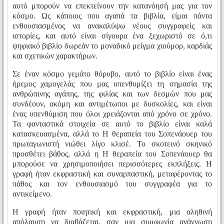
αυτό μπορούν να επεκτείνουν την κατανόησή μας για τον
κόσμο. Ως κάποιος που αγαπά τα βιβλία, είμαι πάντα
ενθουσιασμένος να ανακαλύψω νέους συγγραφείς και
ιστορίες, και αυτό είναι σίγουρα ένα ξεχωριστό σε ό,τι
ψηφιακό βιβλίο δωρεάν το μοναδικό μείγμα χιούμορ, καρδιάς
και σχετικών χαρακτήρων.
Σε έναν κόσμο γεμάτο θόρυβο, αυτό το βιβλίο είναι ένας
ήρεμος χαμογελάς που μας υπενθυμίζει τη σημασία της
ανθρώπινης αγάπης, της φιλίας και των δεσμών που μας
συνδέουν, ακόμη και αντιμέτωποι με δυσκολίες, και είναι
ένας υπενθύμιση που όλοι χρειάζονται από χρόνο σε χρόνο.
Τα φανταστικά στοιχεία σε αυτό το βιβλίο είναι καλά
κατασκευασμένα, αλλά το Η θεραπεία του Σοπενάουερ του
πρωταγωνιστή νιώθει λίγο κλισέ. Το σκοτεινό σκηνικό
προσθέτει βάθος, αλλά η Η θεραπεία του Σοπενάουερ θα
μπορούσε να χρησιμοποιήσει περισσότερες εκπλήξεις. Η
γραφή ήταν εκφραστική και συναρπαστική, μεταφέροντας το
πάθος και τον ενθουσιασμό του συγγραφέα για το
αντικείμενο.
Η γραφή ήταν ποιητική και εκφραστική, μια αληθινή
απόλαυση να διαβάζεται, σαν μια συμφωνία ανάγνωση