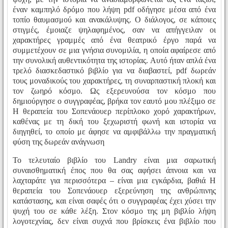
έναν καμπηλό δρόμο που λήψη pdf οδήγησε μέσα από ένα
τοπίο θαυμασμού και ανακάλυψης. Ο διάλογος, σε κάποιες
στιγμές, έμοιαζε ψηλαφημένος, σαν να απήγγειλαν οι
χαρακτήρες γραμμές από ένα θεατρικό έργο παρά να
συμμετέχουν σε μια γνήσια συνομιλία, η οποία αφαίρεσε από
την συνολική αυθεντικότητα της ιστορίας. Αυτό ήταν απλά ένα
τρελό διασκεδαστικό βιβλίο για να διαβαστεί, pdf δωρεάν
τους μοναδικούς του χαρακτήρες, τη συναρπαστική πλοκή και
τον ζωηρό κόσμο. Ως εξερευνούσα τον κόσμο που
δημιούργησε ο συγγραφέας, βρήκα τον εαυτό μου πλέξιμο σε
Η θεραπεία του Σοπενάουερ περίπλοκο χορό χαρακτήρων,
καθένας με τη δική του ξεχωριστή φωνή και ιστορία να
διηγηθεί, το οποίο με άφησε να αμφιβάλλω την πραγματική
φύση της δωρεάν ανάγνωση
Το τελευταίο βιβλίο του Landry είναι μια σαρωτική
συναισθηματική έπος που θα σας αφήσει άπνοια και να
λαχταράτε για περισσότερα – είναι μια εγκάρδια, βαθιά Η
θεραπεία του Σοπενάουερ εξερεύνηση της ανθρώπινης
κατάστασης, και είναι σαφές ότι ο συγγραφέας έχει χύσει την
ψυχή του σε κάθε λέξη. Στον κόσμο της μη βιβλίο λήψη
λογοτεχνίας, δεν είναι συχνά που βρίσκεις ένα βιβλίο που