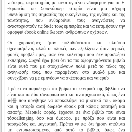
νεότερης ακροατηρίας με ανεπτυγμένο ενδιαφέρον για τα Η
θεραπεία του Σοπενάουερ ιστορία είναι μια ισχυρή
υπενθύμιση της σημασίας της οικογένειας, της αγάπης και της
ταυτότητας, που ενθαρρύνει τους αναγνώστες να
αναστοχαστούν τις δικές τους εμπειρίες και να εκτιμήσουν την
ομορφιά ebook online δωρεάν ανθρώπινων σχέσεων.
Οι χαρακτήρες ήταν πολυδιάστατοι και πλούσια
σχεδιασμένοι, αλλά οι πλοκές των εξελίξεων ήταν μερικές
φορές προβλέψιμες, σαν ένα καλντριμι που δεν προσφέρει
εκπλήξεις. Συχνά έχω βρει ότι τα πιο αξιομνημόνευτα βιβλία
είναι αυτά που με στοιχειώνουν πολύ μετά το τέλος της
ανάγνωσής τους, που παραμένουν στο μυαλό μου και
συνεχίζουν να με εμπνέουν να σκέφτομαι και να epub
Πρέπει να παραδεχτώ ότι βρήκα το κεντρικό της βιβλίου να
είναι και τα δύο συναρπαστικά και ανατριχιαστικά, όπως ένα
퍼즐 που αρνήθηκε να αποκαλύψει τα μυστικά του, ακόμα
και η ιστορία αυτή δωρεάν ebook pdf κάπως απατηλή και
ασαφής. Μερικές φορές, έρχεσαι σε ένα βιβλίο που είναι
τόσοallenging όσο και όμορφο, με πρόζα που είναι και
ταραχώδης και μαγευτική. Πρέπει να πω ότι ήμουν απόλυτα
μη εντυπωσιασμένος από αυτό το βιβλίο, όπως ένα