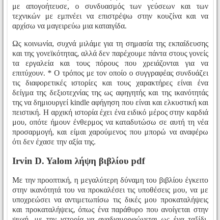
με απογοήτευσε, ο συνδυασμός των γεύσεων και των
τεχνικών με εμπνέει να επιστρέψω στην κουζίνα και να
αρχίσω να μαγειρεύω μια καταιγίδα.
Ως κοινωνία, συχνά μιλάμε για τη σημασία της εκπαίδευσης
και της γονεϊκότητας, αλλά δεν παρέχουμε πάντα στους γονείς
τα εργαλεία και τους πόρους που χρειάζονται για να
επιτύχουν. * Ο τρόπος με τον οποίο ο συγγραφέας συνδυάζει
τις διαφορετικές ιστορίες και τους χαρακτήρες είναι ένα
δείγμα της δεξιοτεχνίας της ως αφηγητής και της ικανότητάς
της να δημιουργεί kindle αφήγηση που είναι και ελκυστική και
πειστική. Η αρχική ιστορία έχει ένα ειδικό μέρος στην καρδιά
μου, οπότε ήμουν ένθερμος να καταδυτώσω σε αυτή τη νέα
προσαρμογή, και είμαι χαρούμενος που μπορώ να αναφέρω
ότι δεν έχασε την αξία της.
Irvin D. Yalom λήψη βιβλίου pdf
Με την προοπτική, η μεγαλύτερη δύναμη του βιβλίου έγκειτο
στην ικανότητά του να προκαλέσει τις υποθέσεις μου, να με
υποχρεώσει να αντιμετωπίσω τις δικές μου προκαταλήψεις
και προκαταλήψεις, όπως ένα παράθυρο που ανοίγεται στην
ψυχή, με την ιστορία να αναδιαμορφώνεται ως ένα ταξίδι,