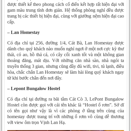
được thiết kế theo phong cách cổ điển kết hợp rất hiện đại với
gam màu trung tính đơn giản. Hệ thống phòng nghỉ đều được
trang bị các thiết bị hiện đại, cùng với giường nệm hiện đại cao
cấp.
– Lan Homestay
Có địa chỉ tại 256, đường 1/4, Cát Bà, Lan Homestay được
dành cho quý khách nào muốn nghỉ ngơi ở một nơi cực kỳ thư
thái, có ao, hồ thả cá, có cây cối xanh tốt và một không gian
thoáng đãng, mát dịu. Với những căn nhà sàn, nhà ngói ta
truyền thống 3 gian, nhưng cũng đầy đủ wifi, tivi, tủ lạnh, điều
hòa, chắc chắn Lan Homestay sẽ làm hài lòng quý khách ngay
từ khi bước chân đến nơi đây.
– Lepont Bungalow Hostel
Có địa chỉ tại đường ra bãi tắm Cát Cò 3, LePont Bungalow
Hostel còn được gọi với cái tên khác là “Hostel ổ rơm”. Sở dĩ
có tên gọi như vậy là vì các phòng ở tầng trên cùng của
homestay được trang trí với những ổ rơm vô cùng dễ thương
với view ôm trọn Vịnh Lan Hạ.