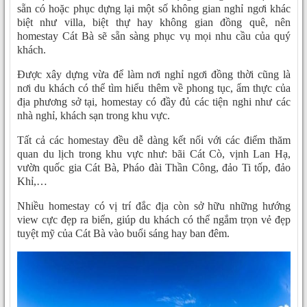
sẵn có hoặc phục dựng lại một số không gian nghỉ ngơi khác
biệt như villa, biệt thự hay không gian đồng quê, nên
homestay Cát Bà sẽ sẵn sàng phục vụ mọi nhu cầu của quý
khách.
Được xây dựng vừa để làm nơi nghỉ ngơi đồng thời cũng là
nơi du khách có thể tìm hiểu thêm về phong tục, ẩm thực của
địa phương sở tại, homestay có đầy đủ các tiện nghi như các
nhà nghỉ, khách sạn trong khu vực.
Tất cả các homestay đều dễ dàng kết nối với các điểm thăm
quan du lịch trong khu vực như: bãi Cát Cò, vịnh Lan Hạ,
vườn quốc gia Cát Bà, Pháo đài Thần Công, đảo Ti tốp, đảo
Khỉ,…
Nhiều homestay có vị trí đắc địa còn sở hữu những hướng
view cực đẹp ra biển, giúp du khách có thể ngắm trọn vẻ đẹp
tuyệt mỹ của Cát Bà vào buổi sáng hay ban đêm.