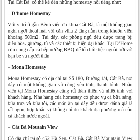
Tại Cát Bà, có thể kể đến những homestay nổi tiếng như:
– D’home Homestay
Với vị trí ở gần Bệnh viện đa khoa Cát Bà, là một không gian
nghỉ ngơi thoải mái với căn villa 2 tầng nằm trong khuôn viên
khoảng 500m2. Tại đây, các phòng ngủ đều được trang bị:
điều hòa, giường, tủ và các thiết bị hiện đại khác. Tại D’Home
còn cung cấp cả bếp nướng BBQ để tổ chức tiệc ngoài trời với
bạn bè và người thân.
– Mona Homestay
Mona Homestay có địa chỉ tại Số 180, Đường 1/4, Cát Bà, nơi
đây có một không gian vô cùng yên tĩnh, thanh bình. Nhân
viên tại Mona Homestay cũng rất thân thiện và nhiệt tình với
khách hàng. Nhà hàng của homestay có phục vụ cả bữa sáng,
bữa trưa và bữa tối, các món ăn tại đây đều được đánh giá là
rất ngon, hợp khẩu vị không chỉ du khách địa phương mà còn
cả khách nước ngoài.
– Cát Bà Moutain View
Có địa chỉ tại số 452 Hà Sen, Cát Bà, Cát Bà Mountain View