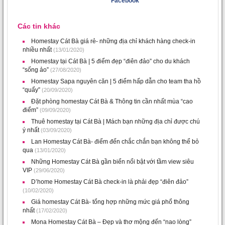
Facebook
Các tin khác
Homestay Cát Bà giá rẻ- những địa chỉ khách hàng check-in
nhiều nhất
(13/01/2020)
Homestay tại Cát Bà | 5 điểm đẹp “điên đảo” cho du khách
“sống ảo”
(27/08/2020)
Homestay Sapa nguyên căn | 5 điểm hấp dẫn cho team tha hồ
“quẩy”
(20/09/2020)
Đặt phòng homestay Cát Bà & Thông tin cần nhất mùa “cao
điểm”
(09/09/2020)
Thuê homestay tại Cát Bà | Mách bạn những địa chỉ được chú
ý nhất
(03/09/2020)
Lan Homestay Cát Bà- điểm đến chắc chắn bạn không thể bỏ
qua
(13/01/2020)
Những Homestay Cát Bà gần biển nổi bật với tầm view siêu
VIP
(29/06/2020)
D’home Homestay Cát Bà check-in là phải đẹp “điên đảo”
(10/02/2020)
Giá homestay Cát Bà- tổng hợp những mức giá phổ thông
nhất
(17/02/2020)
Mona Homestay Cát Bà – Đẹp và thơ mộng đến “nao lòng”