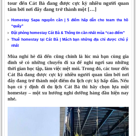
tour đến Cát Bà đang được cực kỳ nhiều người quan
tâm bởi nơi đây đang trở thành một […]
Homestay Sapa nguyên căn | 5 điểm hấp dẫn cho team tha hồ
“quẩy”
Đặt phòng homestay Cát Bà & Thông tin cần nhất mùa “cao điểm”
Thuê homestay tại Cát Bà | Mách bạn những địa chỉ được chú ý
nhất
Mùa nghỉ hè đã đến cũng chính là lúc mà bạn cùng gia
đình sẽ có những chuyến đi xa để nghỉ ngơi sau những
thời gian học tập, làm việc mệt mỏi. Trong đó, các tour đến
Cát Bà đang được cực kỳ nhiều người quan tâm bởi nơi
đây đang trở thành một điểm du lịch cực kỳ hấp dẫn. Nếu
bạn có ý định đi du lịch Cát Bà thì hãy chọn lựa một
homestay – một xu hướng nghỉ dưỡng hàng đầu hiện nay
nhé.