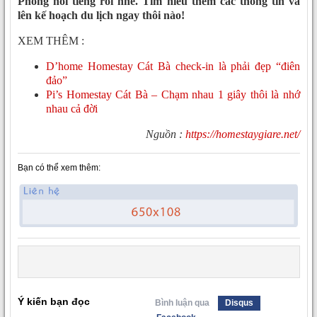
Phòng nổi tiếng rồi nhé. Tìm hiểu thêm các thông tin và
lên kế hoạch du lịch ngay thôi nào!
XEM THÊM :
D’home Homestay Cát Bà check-in là phải đẹp “điên
đảo”
Pi’s Homestay Cát Bà – Chạm nhau 1 giây thôi là nhớ
nhau cả đời
Nguồn :
https://homestaygiare.net/
Bạn có thể xem thêm:
Ý kiến bạn đọc
Bình luận qua
Disqus