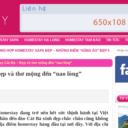
STAY SAPA
HOMESTAY HẠ LONG
HOMESTAY TAM ĐẢO
TIN TỨC
T
HOMESTAY SAPA ĐẸP – NHỮNG ĐIỂM “SỐNG ẢO” ĐẸP NHẤT CHO DU KHÁC
y Cát Bà – Đẹp và thơ mộng đến “nao lòng”
ẹp và thơ mộng đến “nao lòng”
TƯ 
omestay đang trở nên hết sức thịnh hành tại Việt
hân đến đảo Cát Bà xinh đẹp chắc chắn cũng không
a điểm homestay hàng đầu tại nơi đây. Với địa chỉ