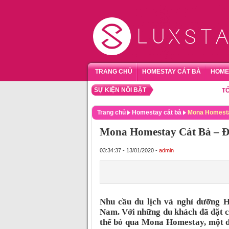
TRANG CHỦ
HOMESTAY CÁT BÀ
HOME
SỰ KIỆN NỔI BẬT
TỔNG HỢP 
Trang chủ
Homestay cát bà
Mona Homesta
Mona Homestay Cát Bà – Đ
03:34:37 - 13/01/2020 -
admin
Nhu cầu du lịch và nghỉ dưỡng H
Nam. Với những du khách đã đặt c
thể bỏ qua Mona Homestay, một đị