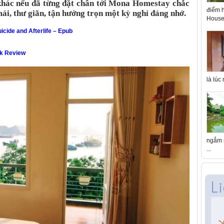
khác nếu đã từng đặt chân tới Mona Homestay chắc
điểm h
i, thư giãn, tận hưởng trọn một kỳ nghỉ đáng nhớ.
House 
icide and Afterlife – Epub
ok Review
là lúc
ngắm n
...