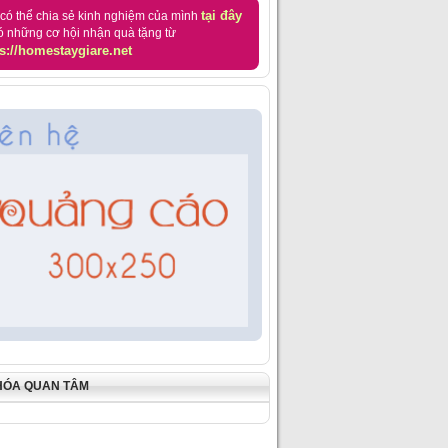
tại đây
có thể chia sẻ kinh nghiệm của mình
ó những cơ hội nhận quà tặng từ
s://homestaygiare.net
HÓA QUAN TÂM