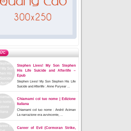
TỨC
Stephen Lives! My Son Stephen
His Life Suicide and Afterlife –
Epub
Stephen Lives! My Son Stephen His Life
Suicide and Afterlife : Anne Puryear ...
Chiamami col tuo nome | Edizione
Italiana
Chiamami col tuo nome : André Aciman
La narrazione era avvincente, ...
Career of Evil (Cormoran Strike,