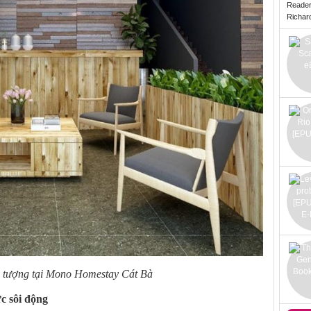
Reade
Richard 
 tượng tại Mono Homestay Cát Bà
c sôi động