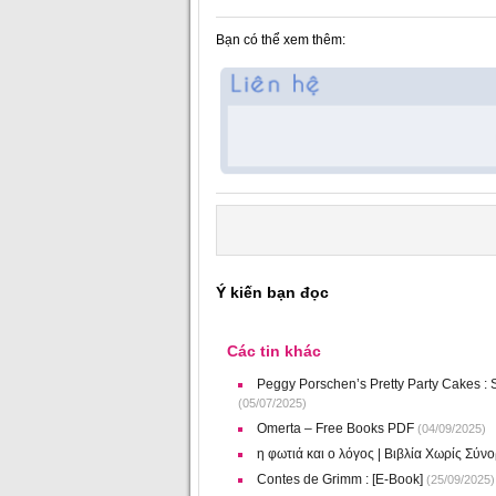
Bạn có thể xem thêm:
Ý kiến bạn đọc
Các tin khác
Peggy Porschen’s Pretty Party Cakes : 
(05/07/2025)
Omerta – Free Books PDF
(04/09/2025)
η φωτιά και ο λόγος | Βιβλία Χωρίς Σύν
Contes de Grimm : [E-Book]
(25/09/2025)