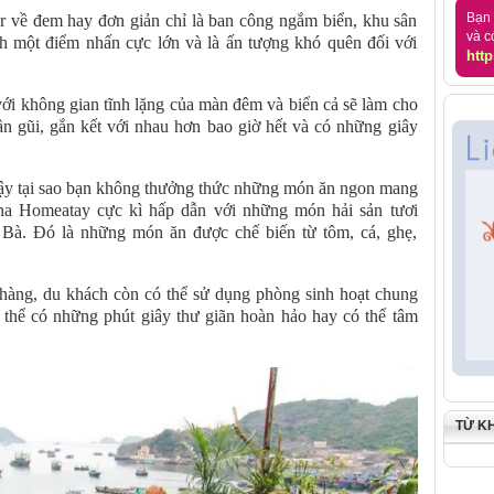
Bạn 
ar về đem hay đơn giản chỉ là ban công ngắm biển, khu sân
và c
nh một điểm nhấn cực lớn và là ấn tượng khó quên đối với
http
ới không gian tĩnh lặng của màn đêm và biển cả sẽ làm cho
ần gũi, gắn kết với nhau hơn bao giờ hết và có những giây
ư vậy tại sao bạn không thưởng thức những món ăn ngon mang
ona Homeatay cực kì hấp dẫn với những món hải sản tươi
 Bà. Đó là những món ăn được chế biến từ tôm, cá, ghẹ,
hàng, du khách còn có thể sử dụng phòng sinh hoạt chung
ó thể có những phút giây thư giãn hoàn hảo hay có thể tâm
TỪ K