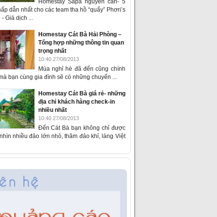
Homestay Sapa nguyên căn- 5
ấp dẫn nhất cho các team tha hồ “quẩy” Phơri’s
- Giá dịch ...
Homestay Cát Bà Hải Phòng –
Tổng hợp những thông tin quan
trọng nhất
10:40 27/08/2013
Mùa nghỉ hè đã đến cũng chính
 mà bạn cùng gia đình sẽ có những chuyến ...
Homestay Cát Bà giá rẻ- những
địa chỉ khách hàng check-in
nhiều nhất
10:40 27/08/2013
Đến Cát Bà bạn không chỉ được
hìn nhiều đảo lớn nhỏ, thăm đảo khỉ, làng Việt