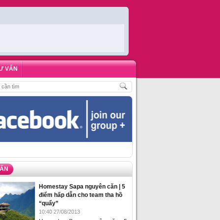
Ư VẤN
H
,
ĐẶT PHÒNG HOMESTAY BIỂN HẠ LONG – 5 ĐỊA ĐIỂM ĐƯỢC LÒNG DU KH
VẤN
Homestay Sapa nguyên căn | 5
điểm hấp dẫn cho team tha hồ
“quẩy”
10:40 27/08/2013