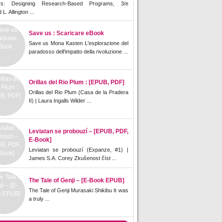
rs: Designing Research-Based Programs, 3/e
L. Allington ...
Save us : Scaricare eBook
Save us Mona Kasten L'esplorazione del
paradosso dell'impatto della rivoluzione ...
Orillas del Rio Plum : [EPUB, PDF]
Orillas del Rio Plum (Casa de la Pradera
II) | Laura Ingalls Wilder ...
Leviatan se probouzí – [EPUB, PDF,
E-Book]
Leviatan se probouzí (Expanze, #1) |
James S.A. Corey Zkušenost číst ...
The Tale of Genji – [E-Book EPUB]
The Tale of Genji Murasaki Shikibu It was
a truly ...