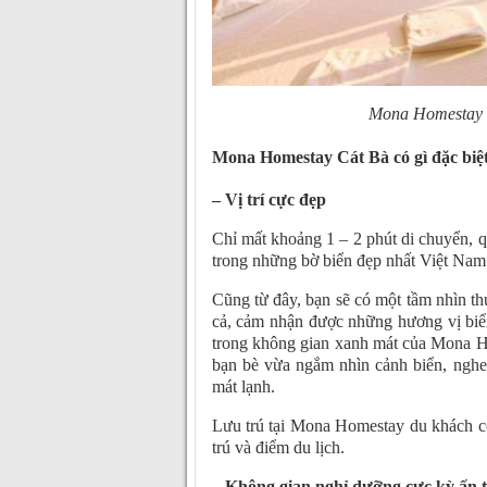
Mona Homestay C
Mona Homestay Cát Bà có gì đặc biệt
–
Vị trí cực đẹp
Chỉ mất khoảng 1 – 2 phút di chuyển, q
trong những bờ biển đẹp nhất Việt Nam
Cũng từ đây, bạn sẽ có một tầm nhìn th
cả, cảm nhận được những hương vị biển
trong không gian xanh mát của Mona Ho
bạn bè vừa ngắm nhìn cảnh biển, nghe 
mát lạnh.
Lưu trú tại Mona Homestay du khách có t
trú và điểm du lịch.
– Không gian nghỉ dưỡng cực kỳ ấn 