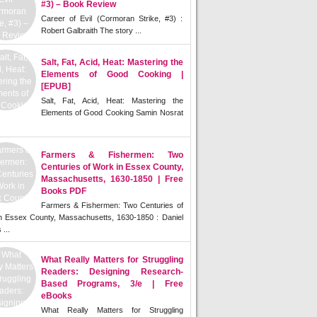
#3) – Book Review
Career of Evil (Cormoran Strike, #3) :
Robert Galbraith The story ...
Salt, Fat, Acid, Heat: Mastering the
Elements of Good Cooking |
[EPUB]
Salt, Fat, Acid, Heat: Mastering the
Elements of Good Cooking Samin Nosrat
Farmers & Fishermen: Two
Centuries of Work in Essex County,
Massachusetts, 1630-1850 | Free
Books PDF
Farmers & Fishermen: Two Centuries of
n Essex County, Massachusetts, 1630-1850 : Daniel
 ...
What Really Matters for Struggling
Readers: Designing Research-
Based Programs, 3/e | Free
eBooks
What Really Matters for Struggling