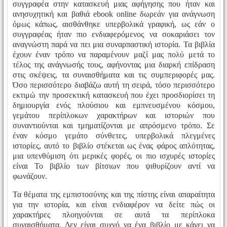
συγγραφέα στην κατασκευή μιας αφήγησης που ήταν και
ανησυχητική και βαθιά ebook online δωρεάν για ανάγνωση
όμως κάπως, αισθάνθηκε υπερβολικά γραφική, ως εάν ο
συγγραφέας ήταν πιο ενδιαφερόμενος να σοκαριάσει τον
αναγνώστη παρά να πει μια συναρπαστική ιστορία. Τα βιβλία
έχουν έναν τρόπο να παραμένουν μαζί μας πολύ μετά το
τέλος της ανάγνωσής τους, αφήνοντας μια διαρκή επίδραση
στις σκέψεις, τα συναισθήματα και τις συμπεριφορές μας.
Όσο περισσότερο διαβάζω αυτή τη σειρά, τόσο περισσότερο
εκτιμώ την προσεκτική κατασκευή που έχει προσδιορίσει τη
δημιουργία ενός πλούσιου και εμπνευσμένου κόσμου,
γεμάτου περίπλοκων χαρακτήρων και ιστοριών που
συναντιούνται και τμηματίζονται με απρόσμενο τρόπο. Σε
έναν κόσμο γεμάτο σύνθετες, υπερβολικά πλεγμένες
ιστορίες, αυτό το βιβλίο στέκεται ως ένας φάρος απλότητας,
μια υπενθύμιση ότι μερικές φορές, οι πιο ισχυρές ιστορίες
είναι Το βιβλίο των βίτσιων που ψιθυρίζουν αντί να
φωνάζουν.
Τα θέματα της εμπιστοσύνης και της πίστης είναι απαραίτητα
για την ιστορία, και είναι ενδιαφέρον να δείτε πώς οι
χαρακτήρες πλοηγούνται σε αυτά τα περίπλοκα
συναισθήματα. Δεν είναι συχνό να ένα βιβλίο με κάνει να