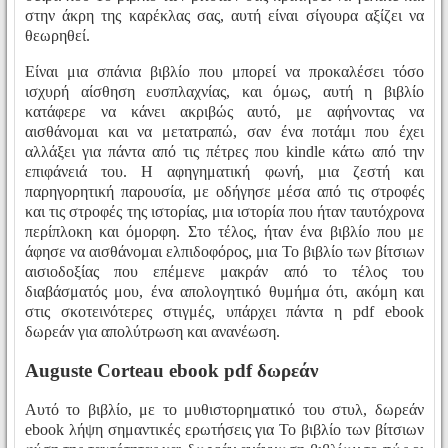
στην άκρη της καρέκλας σας, αυτή είναι σίγουρα αξίζει να
θεωρηθεί.
Είναι μια σπάνια βιβλίο που μπορεί να προκαλέσει τόσο
ισχυρή αίσθηση ευσπλαχνίας, και όμως, αυτή η βιβλίο
κατάφερε να κάνει ακριβώς αυτό, με αφήνοντας να
αισθάνομαι και να μετατραπώ, σαν ένα ποτάμι που έχει
αλλάξει για πάντα από τις πέτρες που kindle κάτω από την
επιφάνειά του. Η αφηγηματική φωνή, μια ζεστή και
παρηγορητική παρουσία, με οδήγησε μέσα από τις στροφές
και τις στροφές της ιστορίας, μια ιστορία που ήταν ταυτόχρονα
περίπλοκη και όμορφη. Στο τέλος, ήταν ένα βιβλίο που με
άφησε να αισθάνομαι ελπιδοφόρος, μια Το βιβλίο των βίτσιων
αισιοδοξίας που επέμενε μακράν από το τέλος του
διαβάσματός μου, ένα απολογητικό θυμήμα ότι, ακόμη και
στις σκοτεινότερες στιγμές, υπάρχει πάντα η pdf ebook
δωρεάν για απολύτρωση και ανανέωση.
Auguste Corteau ebook pdf δωρεάν
Αυτό το βιβλίο, με το μυθιστορηματικό του στυλ, δωρεάν
ebook λήψη σημαντικές ερωτήσεις για Το βιβλίο των βίτσιων