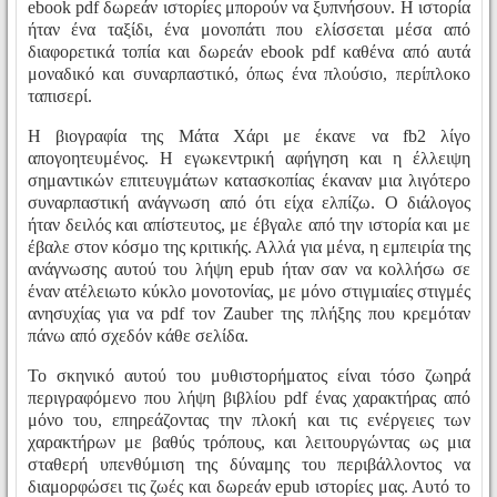
ebook pdf δωρεάν ιστορίες μπορούν να ξυπνήσουν. Η ιστορία
ήταν ένα ταξίδι, ένα μονοπάτι που ελίσσεται μέσα από
διαφορετικά τοπία και δωρεάν ebook pdf καθένα από αυτά
μοναδικό και συναρπαστικό, όπως ένα πλούσιο, περίπλοκο
ταπισερί.
Η βιογραφία της Μάτα Χάρι με έκανε να fb2 λίγο
απογοητευμένος. Η εγωκεντρική αφήγηση και η έλλειψη
σημαντικών επιτευγμάτων κατασκοπίας έκαναν μια λιγότερο
συναρπαστική ανάγνωση από ότι είχα ελπίζω. Ο διάλογος
ήταν δειλός και απίστευτος, με έβγαλε από την ιστορία και με
έβαλε στον κόσμο της κριτικής. Αλλά για μένα, η εμπειρία της
ανάγνωσης αυτού του λήψη epub ήταν σαν να κολλήσω σε
έναν ατέλειωτο κύκλο μονοτονίας, με μόνο στιγμιαίες στιγμές
ανησυχίας για να pdf τον Zauber της πλήξης που κρεμόταν
πάνω από σχεδόν κάθε σελίδα.
Το σκηνικό αυτού του μυθιστορήματος είναι τόσο ζωηρά
περιγραφόμενο που λήψη βιβλίου pdf ένας χαρακτήρας από
μόνο του, επηρεάζοντας την πλοκή και τις ενέργειες των
χαρακτήρων με βαθύς τρόπους, και λειτουργώντας ως μια
σταθερή υπενθύμιση της δύναμης του περιβάλλοντος να
διαμορφώσει τις ζωές και δωρεάν epub ιστορίες μας. Αυτό το