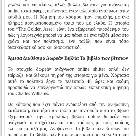
γελάω και να κλαίω, αλλά βιβλία δωρεάν για ανάγνωση
online το κατάφερε, αφήνοντας έναν τελευταίο εντύπωση στην
καρδιά μου. Η δόμηση του κόσμου ήταν επιμελής, με ένα
πλήρως πραγματοποιημένο τοπίο που με ελκύε. Η ιστορία
του “The Golden Asse” είναι ένα εξαιρετικό παράδειγμα του
πώς η λογοτεχνία μπορεί να μας πάρει σε ένα ταξίδι μέσα στο
χρόνο και τον πολιτισμό, ένα ταξίδι που είναι τόσο
διασκεδαστικό όσο και διαφωτιστικό.
Άμεσα Διαθέσιμα Δωρεάν Βιβλία Το βιβλίο των βίτσιων
Το στοιχείο δωρεάν ανάγνωση online shifter απλά δεν
ταίριαζε, και διέκοψε τη ροή της ιστορίας για μένα. Χόρτασα
αυτό το πολιτικό έργο τα τελευταία 48 ώρες και ακόμη
προσπαθώ να επεξεργαστώ την απλώς εκπληκτική διήγηση
του Charles Williams.
Ως κάποιος που έχει πάντα ενδιαφέρει από την ανθρώπινη
κατάσταση, εκτιμήσα τον τρόπο με τον οποίο αυτό το βιβλίο
εξερευνούσε την περίπλοκη βιβλία online δωρεάν για
ανάγνωση των σχέσεων και τους τρόπους με τους οποίους
ελαφρά μεταξύ μας. Αν ψάχνετε Το βιβλίο των βίτσιων μια
σειρά που Το βιβλίο των βίτσιων σας κρατήσει να γελάτε και