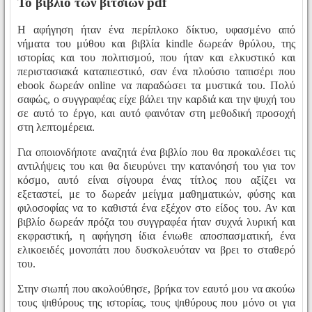
Το βιβλίο των βίτσιων pdf
Η αφήγηση ήταν ένα περίπλοκο δίκτυο, υφασμένο από
νήματα του μύθου και βιβλία kindle δωρεάν θρύλου, της
ιστορίας και του πολιτισμού, που ήταν και ελκυστικό και
περιστασιακά καταπιεστικό, σαν ένα πλούσιο ταπισέρι που
ebook δωρεάν online να παραδώσει τα μυστικά του. Πολύ
σαφώς, ο συγγραφέας είχε βάλει την καρδιά και την ψυχή του
σε αυτό το έργο, και αυτό φαινόταν στη μεθοδική προσοχή
στη λεπτομέρεια.
Για οποιονδήποτε αναζητά ένα βιβλίο που θα προκαλέσει τις
αντιλήψεις του και θα διευρύνει την κατανόησή του για τον
κόσμο, αυτό είναι σίγουρα ένας τίτλος που αξίζει να
εξεταστεί, με το δωρεάν μείγμα μαθηματικών, φύσης και
φιλοσοφίας να το καθιστά ένα εξέχον στο είδος του. Αν και
βιβλίο δωρεάν πρόζα του συγγραφέα ήταν συχνά λυρική και
εκφραστική, η αφήγηση ίδια ένιωθε αποσπασματική, ένα
ελικοειδές μονοπάτι που δυσκολευόταν να βρει το σταθερό
του.
Στην σιωπή που ακολούθησε, βρήκα τον εαυτό μου να ακούω
τους ψιθύρους της ιστορίας, τους ψιθύρους που μόνο οι για