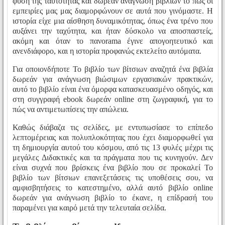
φύση της ταυτότητας και δωρεάν ανάγνωση βιβλίων το πώς οι
εμπειρίες μας μας διαμορφώνουν σε αυτά που γινόμαστε. Η
ιστορία είχε μια αίσθηση δυναμικότητας, όπως ένα τρένο που
αυξάνει την ταχύτητα, και ήταν δύσκολο να αποσπαστείς,
ακόμη και όταν το πανorama έγινε απογοητευτικό και
ανενδιάφορο, και η ιστορία προφανώς εκτελείτο αυτόματα.
Για οποιονδήποτε Το βιβλίο των βίτσιων αναζητά ένα βιβλία
δωρεάν για ανάγνωση βιώσιμων εργασιακών πρακτικών,
αυτό το βιβλίο είναι ένα όμορφα κατασκευασμένο οδηγός, και
στη συγγραφή ebook δωρεάν online στη ζωγραφική, για το
πώς να αντιμετωπίσεις την απώλεια.
Καθώς διάβαζα τις σελίδες, με εντυπωσίασε το επίπεδο
λεπτομέρειας και πολυπλοκότητας που έχει διαμορφωθεί για
τη δημιουργία αυτού του κόσμου, από τις 13 φυλές μέχρι τις
μεγάλες Διδακτικές και τα πράγματα που τις κυνηγούν. Δεν
είναι συχνά που βρίσκεις ένα βιβλίο που σε προκαλεί Το
βιβλίο των βίτσιων επανεξετάσεις τις υποθέσεις σου, να
αμφισβητήσεις το κατεστημένο, αλλά αυτό βιβλίο online
δωρεάν για ανάγνωση βιβλίο το έκανε, η επίδρασή του
παραμένει για καιρό μετά την τελευταία σελίδα.