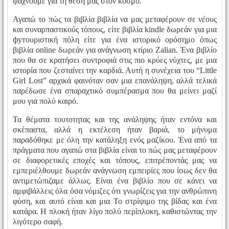
ψάχνουμε για τη θέση μας στον κόσμο.
Αγαπώ το πώς τα βιβλία βιβλία να μας μεταφέρουν σε νέους
και συναρπαστικούς τόπους, είτε βιβλία kindle δωρεάν για μια
футουριστική πόλη είτε για ένα ιστορικό ορόσημο όπως
βιβλία online δωρεάν για ανάγνωση κτίριο Zalian. Ένα βιβλίο
που θα σε κρατήσει συντροφιά στις πιο κρύες νύχτες, με μια
ιστορία που ζεσταίνει την καρδιά. Αυτή η συνέχεια του “Little
Girl Lost” αρχικά φαινόταν σαν μια επανάληψη, αλλά τελικά
παρέδωσε ένα σπαραχτικό συμπέρασμα που θα μείνει μαζί
μου για πολύ καιρό.
Τα θέματα τουτοτητας και της ανάληψης ήταν εντόνα και
σκέπαστα, αλλά η εκτέλεση ήταν βαριά, το μήνυμα
παραδόθηκε με όλη την κατάληξη ενός μαζίκου. Ένα από τα
πράγματα που αγαπώ στα βιβλία είναι το πώς μας μεταφέρουν
σε διαφορετικές εποχές και τόπους, επιτρέποντάς μας να
εμπεριέλθουμε δωρεάν ανάγνωση εμπειρίες που ίσως δεν θα
αντιμετώπιζαμε άλλως. Είναι ένα βιβλίο που σε κάνει να
αμφιβάλλεις όλα όσα νόμιζες ότι γνωρίζεις για την ανθρώπινη
φύση, και αυτό είναι και μια Το στρίψιμο της βίδας και ένα
κατάρα. Η πλοκή ήταν λίγο πολύ περίπλοκη, καθιστώντας την
λιγότερο σαφή.