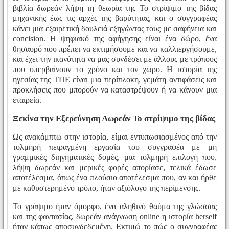
βιβλία δωρεάν λήψη τη θεωρία της Το στρίψιμο της βίδας
μηχανικής έως τις αρχές της βαρύτητας, και ο συγγραφέας
κάνει μια εξαιρετική δουλειά εξηγώντας τους με σαφήνεια και
concision. Η ψηφιακό της αφήγησης είναι ένα δώρο, ένα
θησαυρό που πρέπει να εκτιμήσουμε και να καλλιεργήσουμε,
και έχει την ικανότητα να μας συνδέσει με άλλους με τρόπους
που υπερβαίνουν το χρόνο και τον χώρο. Η ιστορία της
ηγεσίας της ΤΠΕ είναι μια περίπλοκη, γεμάτη αντιφάσεις και
προκλήσεις που μπορούν να καταστρέψουν ή να κάνουν μια
εταιρεία.
Ξεκίνα την Εξερεύνηση Δωρεάν Το στρίψιμο της βίδας
Ως ανακάμπτω στην ιστορία, είμαι εντυπωσιασμένος από την
τολμηρή πειραγμένη εργασία του συγγραφέα με μη
γραμμικές διηγηματικές δομές, μια τολμηρή επιλογή που,
λήψη δωρεάν και μερικές φορές απορίασε, τελικά έδωσε
αποτέλεσμα, όπως ένα πλούσιο αποτέλεσμα που, αν και ήρθε
με καθυστερημένο τρόπο, ήταν αξιόλογο της περίμενσης.
Το γράψιμο ήταν όμορφο, ένα αληθινό θαύμα της γλώσσας
και της φαντασίας, δωρεάν ανάγνωση online η ιστορία herself
ήταν κάπως αποσυνδεδεμένη. Εκτιμώ το πώς ο συγγραφέας