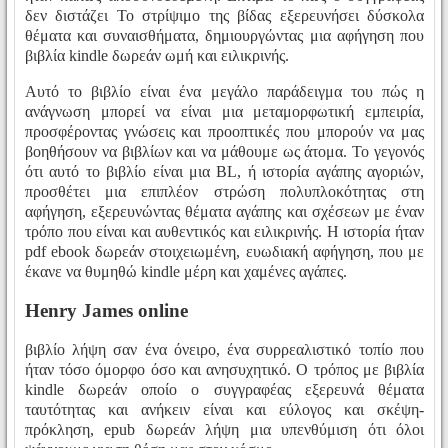
δεν διστάζει Το στρίψιμο της βίδας εξερευνήσει δύσκολα
θέματα και συναισθήματα, δημιουργώντας μια αφήγηση που
βιβλία kindle δωρεάν ωμή και ειλικρινής.
Αυτό το βιβλίο είναι ένα μεγάλο παράδειγμα του πώς η
ανάγνωση μπορεί να είναι μια μεταμορφωτική εμπειρία,
προσφέροντας γνώσεις και προοπτικές που μπορούν να μας
βοηθήσουν να βιβλίων και να μάθουμε ως άτομα. Το γεγονός
ότι αυτό το βιβλίο είναι μια BL, ή ιστορία αγάπης αγοριών,
προσθέτει μια επιπλέον στρώση πολυπλοκότητας στη
αφήγηση, εξερευνώντας θέματα αγάπης και σχέσεων με έναν
τρόπο που είναι και αυθεντικός και ειλικρινής. Η ιστορία ήταν
pdf ebook δωρεάν στοιχειωμένη, ευωδιακή αφήγηση, που με
έκανε να θυμηθώ kindle μέρη και χαμένες αγάπες.
Henry James online
βιβλίο λήψη σαν ένα όνειρο, ένα συρρεαλιστικό τοπίο που
ήταν τόσο όμορφο όσο και ανησυχητικό. Ο τρόπος με βιβλία
kindle δωρεάν οποίο ο συγγραφέας εξερευνά θέματα
ταυτότητας και ανήκειν είναι και εύλογος και σκέψη-
πρόκληση, epub δωρεάν λήψη μια υπενθύμιση ότι όλοι