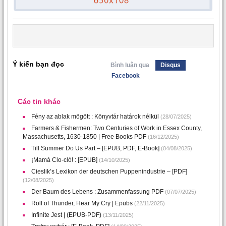
Ý kiến bạn đọc
Bình luận qua
Disqus
Facebook
Các tin khác
Fény az ablak mögött : Könyvtár határok nélkül
(28/07/2025)
Farmers & Fishermen: Two Centuries of Work in Essex County,
Massachusetts, 1630-1850 | Free Books PDF
(16/12/2025)
Till Summer Do Us Part – [EPUB, PDF, E-Book]
(04/08/2025)
¡Mamá Clo-cló! : [EPUB]
(14/10/2025)
Cieslik’s Lexikon der deutschen Puppenindustrie – [PDF]
(12/08/2025)
Der Baum des Lebens : Zusammenfassung PDF
(07/07/2025)
Roll of Thunder, Hear My Cry | Epubs
(22/11/2025)
Infinite Jest | (EPUB-PDF)
(13/11/2025)