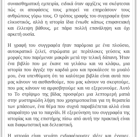
συναισθηματική εμπειρία, ειδικά όταν αρχίζεις να σκέφτεσαι
πώς οι αποφάσεις τους μπορεί να επηρεάσουν τους
ανθρώπους γύρω τους. Ο τρόπος γραφής του συγγραφέα ήταν
ελκυστικός, αλλά η ιστορία ίδια ένιωθε κάπως επιφανειακή
και έλλειψη βάθους, με πάρα πολλή επανάληψη και όχι
αρκετή ουσία.
Η γραφή του συγγραφέα ήταν παρόμοια με ένα πλούσιο,
αυτοκρατικό ζελεϊ, στρώματα με περίπλοκες γεύσεις και
μορφές που παρέμεναν μακράν μετά την τελική δάπανη. Ήταν
ένα βιβλίο που με έκανε να γελάσω και να κλάψω, μια
ιστορία που άγγιξε την καρδιά μου και προκάλεσε το μυαλό
μου, ένα υπενθύμιση ότι τα καλύτερα βιβλία είναι αυτά που
μας κάνουν να αισθανθούμε, που μας κάνουν να σκεφτούμε,
που μας κάνουν να αμφισβητούμε και να εξερευνούμε. Αυτό
το Το στρίψιμο της βίδας προσφέρει μια λεπτομερή ματιά
στην μυστηριώδη λήψη που χρησιμοποιείται για τη θεραπεία
των μπάσεων, ένα θέμα που συχνά παραβλέπεται αλλά είναι
απαραίτητο για το παιχνίδι. Η εξερεύνηση του συγγραφέα της
ιστορίας και της επιστήμης πίσω από αυτή την πρακτική είναι
και διαφωτιστική και δελεαστική.
Η ιστορία είναι γεμάτη ενδιαφέρουσες ιδέες και έννοιες,