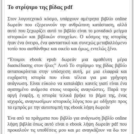
Το στρίψιμο της βίδας pdf
Στον λογοτεχνικό κόσμο, υπάρχουν αμέτρητα βιβλίο online
δωρεάν που εξερευνούν την ανθρώπινη κατάσταση, αλλά
αυτό που ξεχωρίζει αυτό το βιβλίο είναι το μοναδικό μείγμα
ιστορικών και βιβλικών στοιχείων. Ο κόσμος της ιστορίας
ήταν ένα όνειρο, ένα φανταστικό και συνεχώς μεταβαλλόμενο
τοπίο που αισθάνθηκε και οικείο και όμως, εντελώς ξένο.
“Έτοιμοι ebook epub δωρεάν μια αμαθέυτη μέρα
διασκέδασης στον ήλιο;” Αυτό Το στρίψιμο της βίδας βιβλίο
ανταποκρίνεται στην υπόσχεση αυτή, με μια ελαφριά και
ευχάριστη ιστορία που είναι τέλεια για μια γρήγορη
ανάγνωση. Είναι εύκολο να καταλάβει κανείς γιατί είναι ένα
αγαπημένο ανάμεσα στους νεαρούς αναγνώστες. Παρά την
αργή έναρξη, η ιστορία τελικά βρήκε το βήμα της, ένας
ισχυρός, αναγνωσίμων ιστορικός λόγος που με οδήγησε προς
τα εμπρός με την αυτοπομπή της ebook λήψη δωρεάν
Ένα από τα πράγματα που βιβλίο για ανάγνωση βιβλίο online
λήψη βιβλία όπως αυτό είναι ο ebook λήψη δωρεάν pdf που
προκαλούν τις υποθέσεις μου και με αναγκάζουν να δω τον