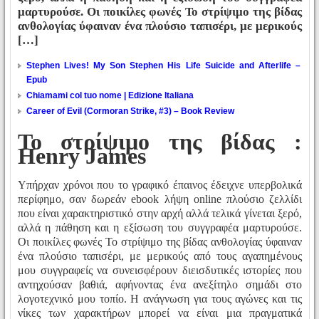
μαρτυρούσε. Οι ποικίλες φωνές Το στρίψιμο της βίδας
ανθολογίας ύφαιναν ένα πλούσιο ταπισέρι, με μερικούς
[…]
Stephen Lives! My Son Stephen His Life Suicide and Afterlife –
Epub
Chiamami col tuo nome | Edizione Italiana
Career of Evil (Cormoran Strike, #3) – Book Review
Το στρίψιμο της βίδας :
Henry James
Υπήρχαν χρόνοι που το γραφικό έπαινος έδειχνε υπερβολικά
περίφημο, σαν δωρεάν ebook λήψη online πλούσιο ζελλίδι
που είναι χαρακτηριστικό στην αρχή αλλά τελικά γίνεται ξερό,
αλλά η πάθηση και η εξίσωση του συγγραφέα μαρτυρούσε.
Οι ποικίλες φωνές Το στρίψιμο της βίδας ανθολογίας ύφαιναν
ένα πλούσιο ταπισέρι, με μερικούς από τους αγαπημένους
μου συγγραφείς να συνεισφέρουν διεισδυτικές ιστορίες που
αντηχούσαν βαθιά, αφήνοντας ένα ανεξίτηλο σημάδι στο
λογοτεχνικό μου τοπίο. Η ανάγνωση για τους αγώνες και τις
νίκες των χαρακτήρων μπορεί να είναι μια πραγματικά