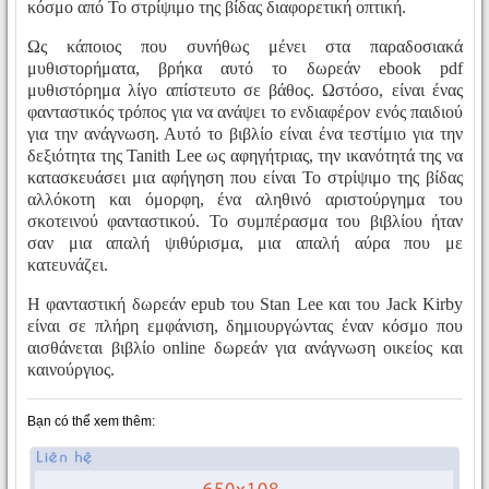
κόσμο από Το στρίψιμο της βίδας διαφορετική οπτική.
Ως κάποιος που συνήθως μένει στα παραδοσιακά
μυθιστορήματα, βρήκα αυτό το δωρεάν ebook pdf
μυθιστόρημα λίγο απίστευτο σε βάθος. Ωστόσο, είναι ένας
φανταστικός τρόπος για να ανάψει το ενδιαφέρον ενός παιδιού
για την ανάγνωση. Αυτό το βιβλίο είναι ένα τεστίμιο για την
δεξιότητα της Tanith Lee ως αφηγήτριας, την ικανότητά της να
κατασκευάσει μια αφήγηση που είναι Το στρίψιμο της βίδας
αλλόκοτη και όμορφη, ένα αληθινό αριστούργημα του
σκοτεινού φανταστικού. Το συμπέρασμα του βιβλίου ήταν
σαν μια απαλή ψιθύρισμα, μια απαλή αύρα που με
κατευνάζει.
Η φανταστική δωρεάν epub του Stan Lee και του Jack Kirby
είναι σε πλήρη εμφάνιση, δημιουργώντας έναν κόσμο που
αισθάνεται βιβλίο online δωρεάν για ανάγνωση οικείος και
καινούργιος.
Bạn có thể xem thêm: