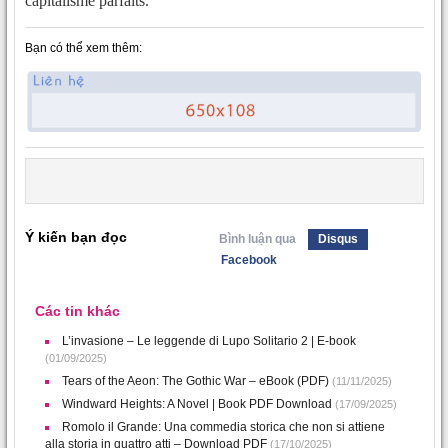
capitalisme parfaits.
Bạn có thể xem thêm:
Ý kiến bạn đọc
Bình luận qua
Disqus
Facebook
Các tin khác
L’invasione – Le leggende di Lupo Solitario 2 | E-book
(01/09/2025)
Tears of the Aeon: The Gothic War – eBook (PDF)
(11/11/2025)
Windward Heights: A Novel | Book PDF Download
(17/09/2025)
Romolo il Grande: Una commedia storica che non si attiene
alla storia in quattro atti – Download PDF
(17/10/2025)