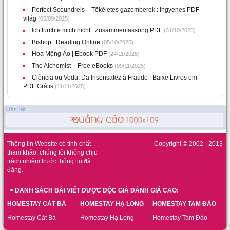
Perfect Scoundrels – Tökéletes gazemberek : Ingyenes PDF
világ
(05/09/2025)
Ich fürchte mich nicht : Zusammenfassung PDF
(31/10/2025)
Bishop : Reading Online
(05/10/2025)
Hoa Mộng Ảo | Ebook PDF
(24/11/2025)
The Alchemist – Free eBooks
(09/11/2025)
Ciência ou Vodu: Da Insensatez à Fraude | Baixe Livros em
PDF Grátis
(11/11/2025)
Thông tin Website có tính chất
Copyright © 2002 - 2013
tham khảo, chúng tôi không chịu
trách nhiệm trước thông tin đã
đăng.
> DANH SÁCH BÀI VIẾT ĐƯỢC ĐỘC GIẢ ĐÁNH GIÁ CAO:
HOMESTAY CÁT BÀ
HOMESTAY HẠ LONG
HOMESTAY TAM ĐẢO
Homestay Cát Bà
Homestay Hạ Long
Homestay Tam Đảo