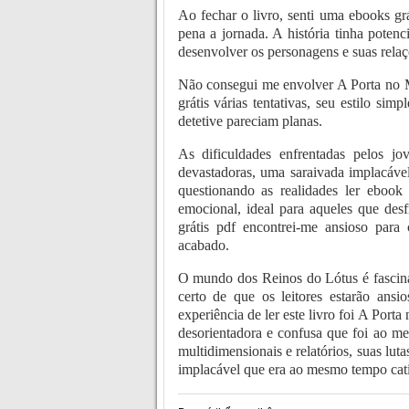
Ao fechar o livro, senti uma ebooks grát
pena a jornada. A história tinha poten
desenvolver os personagens e suas relaç
Não consegui me envolver A Porta no Mu
grátis várias tentativas, seu estilo s
detetive pareciam planas.
As dificuldades enfrentadas pelos 
devastadoras, uma saraivada implacáve
questionando as realidades ler ebook
emocional, ideal para aqueles que desf
grátis pdf encontrei-me ansioso para
acabado.
O mundo dos Reinos do Lótus é fascinant
certo de que os leitores estarão ans
experiência de ler este livro foi A Port
desorientadora e confusa que foi ao m
multidimensionais e relatórios, suas lut
implacável que era ao mesmo tempo cat