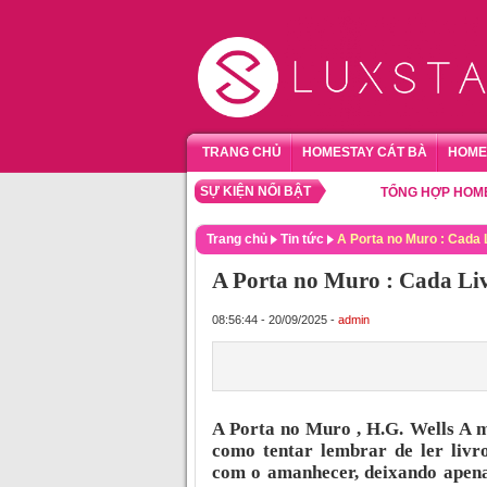
TRANG CHỦ
HOMESTAY CÁT BÀ
HOME
SỰ KIỆN NỔI BẬT
TỔNG HỢP HOMESTAY S
Trang chủ
Tin tức
A Porta no Muro : Cada 
A Porta no Muro : Cada Li
08:56:44 - 20/09/2025 -
admin
A Porta no Muro , H.G. Wells A m
como tentar lembrar de ler livr
com o amanhecer, deixando apenas