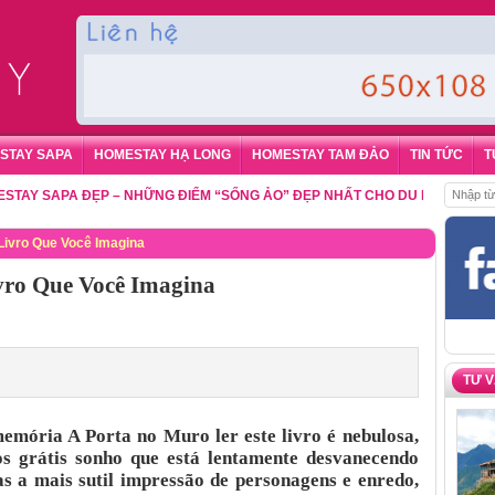
STAY SAPA
HOMESTAY HẠ LONG
HOMESTAY TAM ĐẢO
TIN TỨC
T
APA ĐẸP – NHỮNG ĐIỂM “SỐNG ẢO” ĐẸP NHẤT CHO DU KHÁCH
,
ĐẶT PHÒN
Livro Que Você Imagina
vro Que Você Imagina
TƯ 
emória A Porta no Muro ler este livro é nebulosa,
os grátis sonho que está lentamente desvanecendo
 a mais sutil impressão de personagens e enredo,