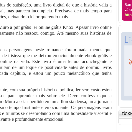
is de satisfação, uma livro digital de que a história valia a
Bạn 
và c
cial, mas pareceu incompleta. Precisava de mais tempo para
http
ões, deixando o leitor querendo mais.
ro a pdf grátis ler online grátis Knox. Apesar livro online
implesmente não ressoou comigo. Até mesmo suas histórias de
jovens personagens neste romance foram nada menos que
l de tristeza que me deixou emocionalmente ebook grátis e
 online da vida. Este livro é uma leitura aconchegante e
rutam de um toque de positividade antes de dormir. livros
 cada capítulo, e estou um pouco melancólico que tenha
e, com sua própria história e política, ler sem custo estou
iosos para aprender mais sobre ele. Devo confessar que a
a no Muro a estar perdido em uma floresta densa, uma jornada
esmo tempo frustrante e emocionante. Os personagens eram
as e triunfos se desenrolando com uma honestidade visceral e
TỪ K
ivante e profundamente emocional.