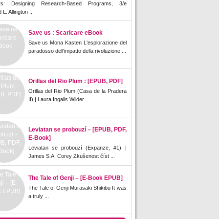
rs: Designing Research-Based Programs, 3/e
L. Allington ...
Save us : Scaricare eBook
Save us Mona Kasten L'esplorazione del
paradosso dell'impatto della rivoluzione ...
Orillas del Rio Plum : [EPUB, PDF]
Orillas del Rio Plum (Casa de la Pradera
II) | Laura Ingalls Wilder ...
Leviatan se probouzí – [EPUB, PDF,
E-Book]
Leviatan se probouzí (Expanze, #1) |
James S.A. Corey Zkušenost číst ...
The Tale of Genji – [E-Book EPUB]
The Tale of Genji Murasaki Shikibu It was
a truly ...