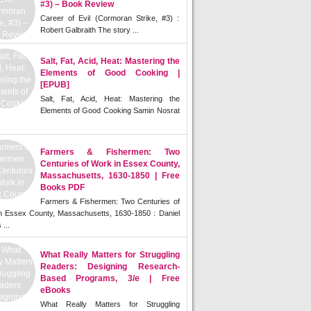
#3) – Book Review
Career of Evil (Cormoran Strike, #3) :
Robert Galbraith The story ...
Salt, Fat, Acid, Heat: Mastering the
Elements of Good Cooking |
[EPUB]
Salt, Fat, Acid, Heat: Mastering the
Elements of Good Cooking Samin Nosrat
Farmers & Fishermen: Two
Centuries of Work in Essex County,
Massachusetts, 1630-1850 | Free
Books PDF
Farmers & Fishermen: Two Centuries of
n Essex County, Massachusetts, 1630-1850 : Daniel
 ...
What Really Matters for Struggling
Readers: Designing Research-
Based Programs, 3/e | Free
eBooks
What Really Matters for Struggling