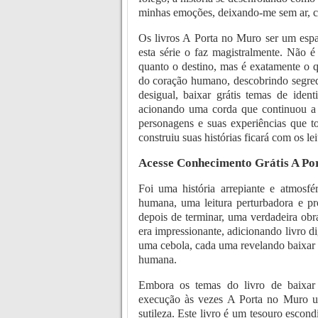
minhas emoções, deixando-me sem ar, 
Os livros A Porta no Muro ser um espa
esta série o faz magistralmente. Não 
quanto o destino, mas é exatamente o q
do coração humano, descobrindo segred
desigual, baixar grátis temas de iden
acionando uma corda que continuou a v
personagens e suas experiências que t
construiu suas histórias ficará com os l
Acesse Conhecimento Grátis A Po
Foi uma história arrepiante e atmosf
humana, uma leitura perturbadora e p
depois de terminar, uma verdadeira obr
era impressionante, adicionando livro d
uma cebola, cada uma revelando baixar
humana.
Embora os temas do livro de baixar 
execução às vezes A Porta no Muro 
sutileza. Este livro é um tesouro esco