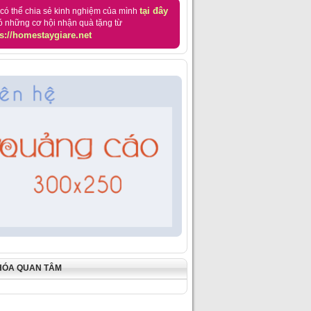
tại đây
có thể chia sẻ kinh nghiệm của mình
ó những cơ hội nhận quà tặng từ
s://homestaygiare.net
HÓA QUAN TÂM