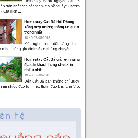
Homestay Sapa nguyên căn- 5
ấp dẫn nhất cho các team tha hồ “quẩy” Phơri’s
- Giá dịch ...
Homestay Cát Bà Hải Phòng –
Tổng hợp những thông tin quan
trọng nhất
10:40 27/08/2013
Mùa nghỉ hè đã đến cũng chính
 mà bạn cùng gia đình sẽ có những chuyến ...
Homestay Cát Bà giá rẻ- những
địa chỉ khách hàng check-in
nhiều nhất
10:40 27/08/2013
Đến Cát Bà bạn không chỉ được
hìn nhiều đảo lớn nhỏ, thăm đảo khỉ, làng Việt