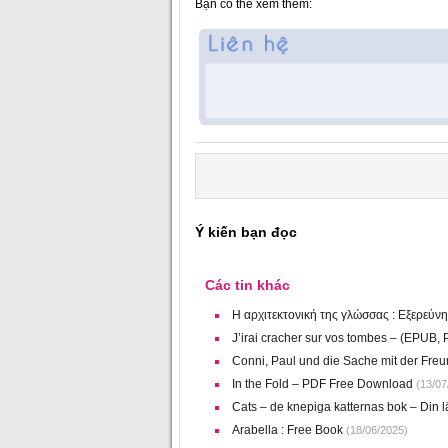
Bạn có thể xem thêm:
Ý kiến bạn đọc
Các tin khác
Η αρχιτεκτονική της γλώσσας : Εξερεύ
J’irai cracher sur vos tombes – (EPUB,
Conni, Paul und die Sache mit der Fre
In the Fold – PDF Free Download
(13/07
Cats – de knepiga katternas bok – Din 
Arabella : Free Book
(18/06/2025)