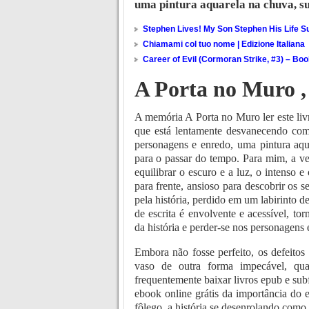
uma pintura aquarela na chuva, s
Stephen Lives! My Son Stephen His Life Su
Chiamami col tuo nome | Edizione Italiana
Career of Evil (Cormoran Strike, #3) – Bo
A Porta no Muro ,
A memória A Porta no Muro ler este livr
que está lentamente desvanecendo com
personagens e enredo, uma pintura aqu
para o passar do tempo. Para mim, a v
equilibrar o escuro e a luz, o intenso
para frente, ansioso para descobrir os
pela história, perdido em um labirinto d
de escrita é envolvente e acessível, t
da história e perder-se nos personagens e
Embora não fosse perfeito, os defeit
vaso de outra forma impecável, q
frequentemente baixar livros epub e subf
ebook online grátis da importância do
fôlego, a história se desenrolando com