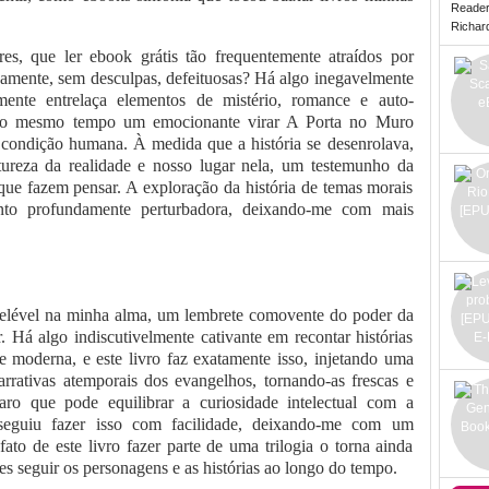
Reade
Richard 
es, que ler ebook grátis tão frequentemente atraídos por
ndamente, sem desculpas, defeituosas? Há algo inegavelmente
mente entrelaça elementos de mistério, romance e auto-
 ao mesmo tempo um emocionante virar A Porta no Muro
condição humana. À medida que a história se desenrolava,
reza da realidade e nosso lugar nela, um testemunho da
 que fazem pensar. A exploração da história de temas morais
anto profundamente perturbadora, deixando-me com mais
delével na minha alma, um lembrete comovente do poder da
r. Há algo indiscutivelmente cativante em recontar histórias
le moderna, e este livro faz exatamente isso, injetando uma
rrativas atemporais dos evangelhos, tornando-as frescas e
ro que pode equilibrar a curiosidade intelectual com a
nseguiu fazer isso com facilidade, deixando-me com um
ato de este livro fazer parte de uma trilogia o torna ainda
res seguir os personagens e as histórias ao longo do tempo.