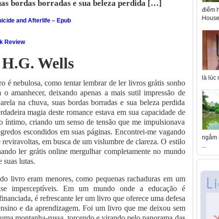
uas bordas borradas e sua beleza perdida […]
điểm h
House 
icide and Afterlife – Epub
ok Review
 H.G. Wells
là lúc
o é nebulosa, como tentar lembrar de ler livros grátis sonho
 o amanhecer, deixando apenas a mais sutil impressão de
arela na chuva, suas bordas borradas e sua beleza perdida
erdadeira magia deste romance estava em sua capacidade de
 e o íntimo, criando um senso de tensão que me impulsionava
 segredos escondidos em suas páginas. Encontrei-me vagando
ngắm n
e reviravoltas, em busca de um vislumbre de clareza. O estilo
...
ornando ler grátis online mergulhar completamente no mundo
 suas lutas.
os do livro eram menores, como pequenas rachaduras em um
uase imperceptíveis. Em um mundo onde a educação é
inanciada, é refrescante ler um livro que oferece uma defesa
 ensino e da aprendizagem. Foi um livro que me deixou sem
o uma montanha-russa, torcendo e virando pelo panorama das