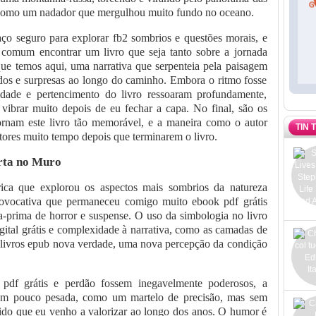
como um nadador que mergulhou muito fundo no oceano.
ço seguro para explorar fb2 sombrios e questões morais, e
é comum encontrar um livro que seja tanto sobre a jornada
ue temos aqui, uma narrativa que serpenteia pela paisagem
os e surpresas ao longo do caminho. Embora o ritmo fosse
tidade e pertencimento do livro ressoaram profundamente,
ibrar muito depois de eu fechar a capa. No final, são os
ornam este livro tão memorável, e a maneira como o autor
TIN 
eitores muito tempo depois que terminarem o livro.
rta no Muro
érica que explorou os aspectos mais sombrios da natureza
rovocativa que permaneceu comigo muito ebook pdf grátis
a-prima de horror e suspense. O uso da simbologia no livro
igital grátis e complexidade à narrativa, como as camadas de
 livros epub nova verdade, uma nova percepção da condição
pdf grátis e perdão fossem inegavelmente poderosos, a
um pouco pesada, como um martelo de precisão, mas sem
ndido que eu venho a valorizar ao longo dos anos. O humor é