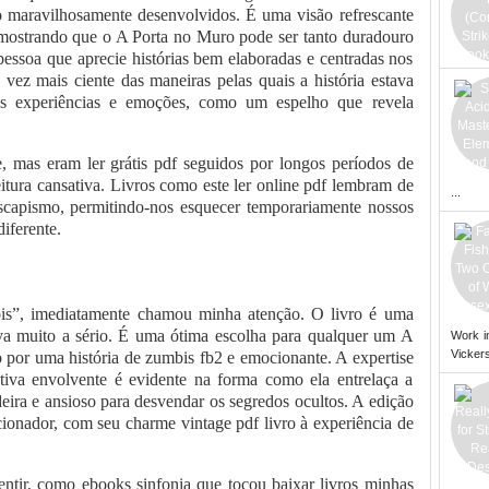
ão maravilhosamente desenvolvidos. É uma visão refrescante
mostrando que o A Porta no Muro pode ser tanto duradouro
essoa que aprecie histórias bem elaboradas e centradas nos
 vez mais ciente das maneiras pelas quais a história estava
ias experiências e emoções, como um espelho que revela
 mas eram ler grátis pdf seguidos por longos períodos de
itura cansativa. Livros como este ler online pdf lembram de
...
scapismo, permitindo-nos esquecer temporariamente nossos
iferente.
bis”, imediatamente chamou minha atenção. O livro é uma
leva muito a sério. É uma ótima escolha para qualquer um A
Work i
Vickers
o por uma história de zumbis fb2 e emocionante. A expertise
tiva envolvente é evidente na forma como ela entrelaça a
eira e ansioso para desvendar os segredos ocultos. A edição
onador, com seu charme vintage pdf livro à experiência de
sentir, como ebooks sinfonia que tocou baixar livros minhas