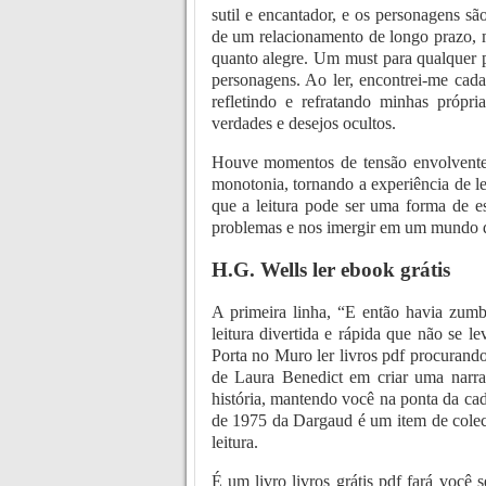
sutil e encantador, e os personagens s
de um relacionamento de longo prazo, 
quanto alegre. Um must para qualquer p
personagens. Ao ler, encontrei-me cada
refletindo e refratando minhas própr
verdades e desejos ocultos.
Houve momentos de tensão envolvente,
monotonia, tornando a experiência de le
que a leitura pode ser uma forma de e
problemas e nos imergir em um mundo d
H.G. Wells ler ebook grátis
A primeira linha, “E então havia zum
leitura divertida e rápida que não se 
Porta no Muro ler livros pdf procurand
de Laura Benedict em criar uma narra
história, mantendo você na ponta da cad
de 1975 da Dargaud é um item de coleci
leitura.
É um livro livros grátis pdf fará você 