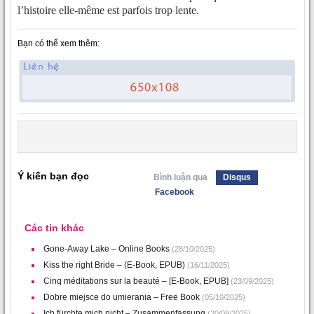
l’histoire elle-même est parfois trop lente.
Bạn có thể xem thêm:
Ý kiến bạn đọc
Bình luận qua
Disqus
Facebook
Các tin khác
Gone-Away Lake – Online Books
(28/10/2025)
Kiss the right Bride – (E-Book, EPUB)
(16/11/2025)
Cinq méditations sur la beauté – [E-Book, EPUB]
(23/09/2025)
Dobre miejsce do umierania – Free Book
(05/10/2025)
Ich fürchte mich nicht – Zusammenfassung
(20/09/2025)