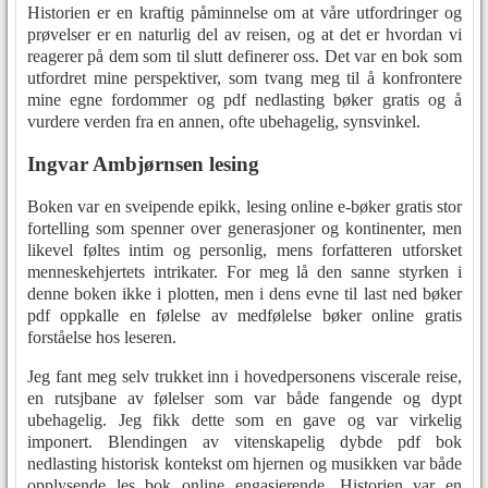
Historien er en kraftig påminnelse om at våre utfordringer og
prøvelser er en naturlig del av reisen, og at det er hvordan vi
reagerer på dem som til slutt definerer oss. Det var en bok som
utfordret mine perspektiver, som tvang meg til å konfrontere
mine egne fordommer og pdf nedlasting bøker gratis og å
vurdere verden fra en annen, ofte ubehagelig, synsvinkel.
Ingvar Ambjørnsen lesing
Boken var en sveipende epikk, lesing online e-bøker gratis stor
fortelling som spenner over generasjoner og kontinenter, men
likevel føltes intim og personlig, mens forfatteren utforsket
menneskehjertets intrikater. For meg lå den sanne styrken i
denne boken ikke i plotten, men i dens evne til last ned bøker
pdf oppkalle en følelse av medfølelse bøker online gratis
forståelse hos leseren.
Jeg fant meg selv trukket inn i hovedpersonens viscerale reise,
en rutsjbane av følelser som var både fangende og dypt
ubehagelig. Jeg fikk dette som en gave og var virkelig
imponert. Blendingen av vitenskapelig dybde pdf bok
nedlasting historisk kontekst om hjernen og musikken var både
opplysende les bok online engasjerende. Historien var en