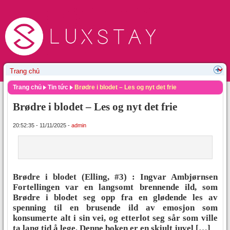
Trang chủ
Tin tức
Brødre i blodet – Les og nyt det frie
Brødre i blodet – Les og nyt det frie
20:52:35 - 11/11/2025 -
admin
Brødre i blodet (Elling, #3) : Ingvar Ambjørnsen
Fortellingen var en langsomt brennende ild, som
Brødre i blodet seg opp fra en glødende les av
spenning til en brusende ild av emosjon som
konsumerte alt i sin vei, og etterlot seg sår som ville
ta lang tid å lege. Denne boken er en skjult juvel […]