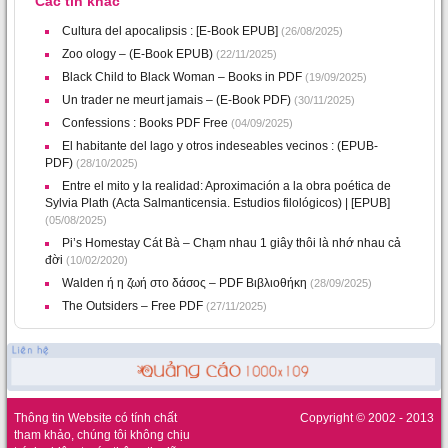
Các tin khác
Cultura del apocalipsis : [E-Book EPUB]
(26/08/2025)
Zoo ology – (E-Book EPUB)
(22/11/2025)
Black Child to Black Woman – Books in PDF
(19/09/2025)
Un trader ne meurt jamais – (E-Book PDF)
(30/11/2025)
Confessions : Books PDF Free
(04/09/2025)
El habitante del lago y otros indeseables vecinos : (EPUB-
PDF)
(28/10/2025)
Entre el mito y la realidad: Aproximación a la obra poética de
Sylvia Plath (Acta Salmanticensia. Estudios filológicos) | [EPUB]
(05/08/2025)
Pi’s Homestay Cát Bà – Chạm nhau 1 giây thôi là nhớ nhau cả
đời
(10/02/2020)
Walden ή η ζωή στο δάσος – PDF Βιβλιοθήκη
(28/09/2025)
The Outsiders – Free PDF
(27/11/2025)
Thông tin Website có tính chất
Copyright © 2002 - 2013
tham khảo, chúng tôi không chịu