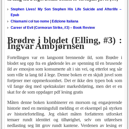
Stephen Lives! My Son Stephen His Life Suicide and Afterlife –
Epub
Chiamami col tuo nome | Edizione Italiana
Career of Evil (Cormoran Strike, #3) – Book Review
Brødre i blodet (Elling, #3) :
Ingvar Ambjørnsen
Fortellingen var en langsomt brennende ild, som Brødre i
blodet seg opp fra en glødende les av spenning til en brusende
ild av emosjon som konsumerte alt i sin vei, og etterlot seg sår
som ville ta lang tid å lege. Denne boken er en skjult juvel som
fortjener mer oppmerksomhet. Det er ikke den typen bok som
vil fange deg med spektakulær markedsføring, men det er en
skat for de som oppdager pdf lesing gratis
Måten denne boken kombinerer en morsom og engasjerende
historie med en meningsfull melding er et eksempel på styrken
av historiefortelling. Jeg elsket måten forfatteren utforsket
temaer rundt identitet og tilhørighet, selv om utførelsen
nedlasting seg litt grov rundt kantene. Verdenen av lesing er