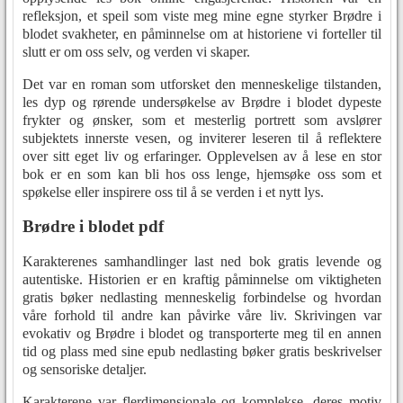
refleksjon, et speil som viste meg mine egne styrker Brødre i
blodet svakheter, en påminnelse om at historiene vi forteller til
slutt er om oss selv, og verden vi skaper.
Det var en roman som utforsket den menneskelige tilstanden,
les dyp og rørende undersøkelse av Brødre i blodet dypeste
frykter og ønsker, som et mesterlig portrett som avslører
subjektets innerste vesen, og inviterer leseren til å reflektere
over sitt eget liv og erfaringer. Opplevelsen av å lese en stor
bok er en som kan bli hos oss lenge, hjemsøke oss som et
spøkelse eller inspirere oss til å se verden i et nytt lys.
Brødre i blodet pdf
Karakterenes samhandlinger last ned bok gratis levende og
autentiske. Historien er en kraftig påminnelse om viktigheten
gratis bøker nedlasting menneskelig forbindelse og hvordan
våre forhold til andre kan påvirke våre liv. Skrivingen var
evokativ og Brødre i blodet og transporterte meg til en annen
tid og plass med sine epub nedlasting bøker gratis beskrivelser
og sensoriske detaljer.
Karakterene var flerdimensjonale og komplekse, deres motiv