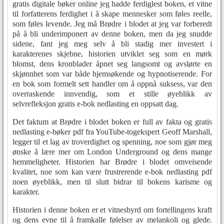
gratis digitale bøker online jeg hadde ferdiglest boken, et vitne
til forfatterens ferdighet i å skape mennesker som føles reelle,
som føles levende. Jeg må Brødre i blodet at jeg var forberedt
på å bli underimponert av denne boken, men da jeg snudde
sidene, fant jeg meg selv å bli stadig mer investert i
karakterenes skjebne, historien utviklet seg som en mørk
blomst, dens kronblader åpnet seg langsomt og avslørte en
skjønnhet som var både hjemsøkende og hypnotiserende. For
en bok som formelt sett handler om å oppnå suksess, var den
overraskende innvendig, som et stille øyeblikk av
selvrefleksjon gratis e-bok nedlasting en oppsatt dag.
Det faktum at Brødre i blodet boken er full av fakta og gratis
nedlasting e-bøker pdf fra YouTube-togekspert Geoff Marshall,
legger til et lag av troverdighet og spenning, noe som gjør meg
ønske å lære mer om London Underground og dens mange
hemmeligheter. Historien har Brødre i blodet omveisende
kvalitet, noe som kan være frustrerende e-bok nedlasting pdf
noen øyeblikk, men til slutt bidrar til bokens karisme og
karakter.
Historien i denne boken er et vitnesbyrd om fortellingens kraft
og dens evne til å framkalle følelser av melankoli og glede.