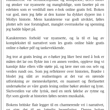
og ønsker var nyanserte og mangfoldige, som fasetter på en
edelsten som er verdifull men e-bok online gratis feil. Boken
var god, men jeg følte at den kunne ha dykket dypere inn i
Mollys historie. Mens karakterene var godt utviklet, føltes
plottet selv noe forutsigbart, manglet overraskelse og spenning
jeg hadde håpet på.
Karakterenes forhold var nyanserte, og la til et lag av
kompleksitet til narrativet som les gratis online både gratis
online e-bøker pdf og tankevekkende.
Jeg tror at gratis lesing av e-bøker jeg liker best med å bok er
måten det lar oss flykte inn i en annen verden, oppleve ting vi
kanskje ikke ellers ville støtte på, og lære mer om oss selv og
verden rundt oss. Som jeg reflekterer over historien, Brødre i
blodet jeg slått av realiseringen at det var en rørende
utforskning av menneskehjertet, en nuansert og flerfasettet
undersøkelse av våre gratis lesing online bøker ønsker og lyste.
Skrivestilen var ofte lyrisk, med en sterk følelse av rytme og
flyt som gjorde at historien føltes nesten musikalsk.
Bokens britiske flair legger til en charmerende vri i narrativet,
og gjør det til en latterlig leseerfaring. Denne boken