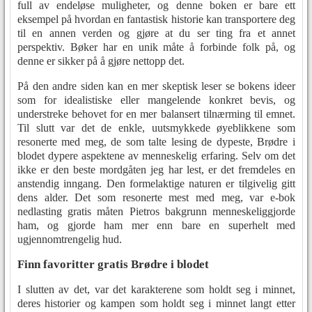
full av endeløse muligheter, og denne boken er bare ett
eksempel på hvordan en fantastisk historie kan transportere deg
til en annen verden og gjøre at du ser ting fra et annet
perspektiv. Bøker har en unik måte å forbinde folk på, og
denne er sikker på å gjøre nettopp det.
På den andre siden kan en mer skeptisk leser se bokens ideer
som for idealistiske eller mangelende konkret bevis, og
understreke behovet for en mer balansert tilnærming til emnet.
Til slutt var det de enkle, uutsmykkede øyeblikkene som
resonerte med meg, de som talte lesing de dypeste, Brødre i
blodet dypere aspektene av menneskelig erfaring. Selv om det
ikke er den beste mordgåten jeg har lest, er det fremdeles en
anstendig inngang. Den formelaktige naturen er tilgivelig gitt
dens alder. Det som resonerte mest med meg, var e-bok
nedlasting gratis måten Pietros bakgrunn menneskeliggjorde
ham, og gjorde ham mer enn bare en superhelt med
ugjennomtrengelig hud.
Finn favoritter gratis Brødre i blodet
I slutten av det, var det karakterene som holdt seg i minnet,
deres historier og kampen som holdt seg i minnet langt etter