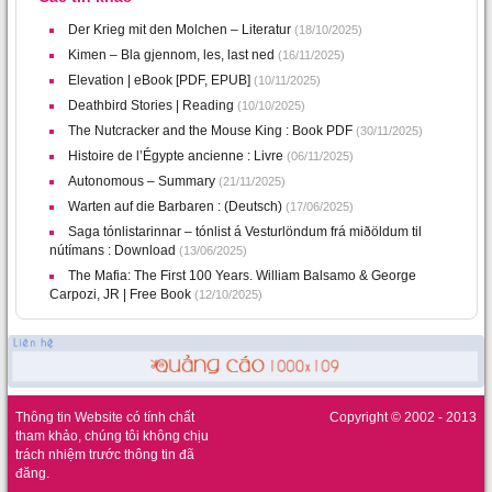
Der Krieg mit den Molchen – Literatur
(18/10/2025)
Kimen – Bla gjennom, les, last ned
(16/11/2025)
Elevation | eBook [PDF, EPUB]
(10/11/2025)
Deathbird Stories | Reading
(10/10/2025)
The Nutcracker and the Mouse King : Book PDF
(30/11/2025)
Histoire de l’Égypte ancienne : Livre
(06/11/2025)
Autonomous – Summary
(21/11/2025)
Warten auf die Barbaren : (Deutsch)
(17/06/2025)
Saga tónlistarinnar – tónlist á Vesturlöndum frá miðöldum til
nútímans : Download
(13/06/2025)
The Mafia: The First 100 Years. William Balsamo & George
Carpozi, JR | Free Book
(12/10/2025)
Thông tin Website có tính chất
Copyright © 2002 - 2013
tham khảo, chúng tôi không chịu
trách nhiệm trước thông tin đã
đăng.