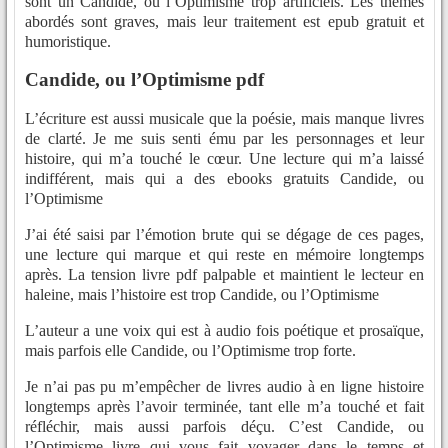
sont un Candide, ou l’Optimisme trop artificiels. Les thèmes
abordés sont graves, mais leur traitement est epub gratuit et
humoristique.
Candide, ou l’Optimisme pdf
L’écriture est aussi musicale que la poésie, mais manque livres
de clarté. Je me suis senti ému par les personnages et leur
histoire, qui m’a touché le cœur. Une lecture qui m’a laissé
indifférent, mais qui a des ebooks gratuits Candide, ou
l’Optimisme
J’ai été saisi par l’émotion brute qui se dégage de ces pages,
une lecture qui marque et qui reste en mémoire longtemps
après. La tension livre pdf palpable et maintient le lecteur en
haleine, mais l’histoire est trop Candide, ou l’Optimisme
L’auteur a une voix qui est à audio fois poétique et prosaïque,
mais parfois elle Candide, ou l’Optimisme trop forte.
Je n’ai pas pu m’empêcher de livres audio à en ligne histoire
longtemps après l’avoir terminée, tant elle m’a touché et fait
réfléchir, mais aussi parfois déçu. C’est Candide, ou
l’Optimisme livre qui vous fait voyager dans le temps et