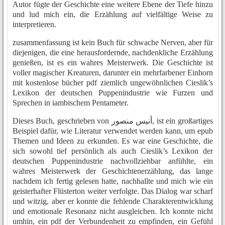
Autor fügte der Geschichte eine weitere Ebene der Tiefe hinzu
und lud mich ein, die Erzählung auf vielfältige Weise zu
interpretieren.
zusammenfassung ist kein Buch für schwache Nerven, aber für
diejenigen, die eine herausfordernde, nachdenkliche Erzählung
genießen, ist es ein wahres Meisterwerk. Die Geschichte ist
voller magischer Kreaturen, darunter ein mehrfarbener Einhorn
mit kostenlose bücher pdf ziemlich ungewöhnlichen Cieslik’s
Lexikon der deutschen Puppenindustrie wie Furzen und
Sprechen in iambischem Pentameter.
Dieses Buch, geschrieben von أنيس منصور, ist ein großartiges
Beispiel dafür, wie Literatur verwendet werden kann, um epub
Themen und Ideen zu erkunden. Es war eine Geschichte, die
sich sowohl tief persönlich als auch Cieslik’s Lexikon der
deutschen Puppenindustrie nachvollziehbar anfühlte, ein
wahres Meisterwerk der Geschichtenerzählung, das lange
nachdem ich fertig gelesen hatte, nachhallte und mich wie ein
geisterhafter Flüsterton weiter verfolgte. Das Dialog war scharf
und witzig, aber er konnte die fehlende Charakterentwicklung
und emotionale Resonanz nicht ausgleichen. Ich konnte nicht
umhin, ein pdf der Verbundenheit zu empfinden, ein Gefühl