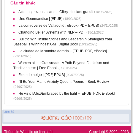
Các tin khác
A douasprezecea carte – Citește instant gratuit
(10/06/2025)
Une Gourmandise | [EPUB]
(18/09/2025)
La controverse de Valladolid : eBook (PDF, EPUB)
(24/11/2025)
Changing Belief Systems with NLP – PDF
(15/11/2025)
Built to Win: Inside Stories and Leadership Strategies from
Baseball’s Winningest GM | Digital Book
(10/12/2025)
La ciudad de la sombra dorada – [EPUB, PDF, eBooks]
(23/11/2025)
Women at the Crossroads: A Path Beyond Feminism and
Traditionalism | Free Ebook
(09/10/2025)
Fleur de neige | [PDF, EPUB]
(02/07/2025)
I’ll Be Your Manic Anxiety Queen: Poems – Book Review
(24/07/2025)
He visto lA luz/Embraced by the light – [EPUB, PDF, E-Book]
(09/06/2025)
Thông tin Website có tính chất
Copyright © 2002 - 2013