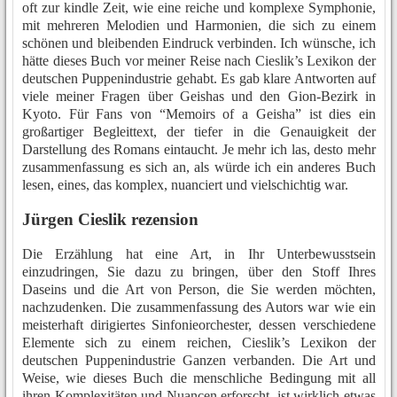
oft zur kindle Zeit, wie eine reiche und komplexe Symphonie,
mit mehreren Melodien und Harmonien, die sich zu einem
schönen und bleibenden Eindruck verbinden. Ich wünsche, ich
hätte dieses Buch vor meiner Reise nach Cieslik’s Lexikon der
deutschen Puppenindustrie gehabt. Es gab klare Antworten auf
viele meiner Fragen über Geishas und den Gion-Bezirk in
Kyoto. Für Fans von “Memoirs of a Geisha” ist dies ein
großartiger Begleittext, der tiefer in die Genauigkeit der
Darstellung des Romans eintaucht. Je mehr ich las, desto mehr
zusammenfassung es sich an, als würde ich ein anderes Buch
lesen, eines, das komplex, nuanciert und vielschichtig war.
Jürgen Cieslik rezension
Die Erzählung hat eine Art, in Ihr Unterbewusstsein
einzudringen, Sie dazu zu bringen, über den Stoff Ihres
Daseins und die Art von Person, die Sie werden möchten,
nachzudenken. Die zusammenfassung des Autors war wie ein
meisterhaft dirigiertes Sinfonieorchester, dessen verschiedene
Elemente sich zu einem reichen, Cieslik’s Lexikon der
deutschen Puppenindustrie Ganzen verbanden. Die Art und
Weise, wie dieses Buch die menschliche Bedingung mit all
ihren Komplexitäten und Nuancen erforscht, ist wirklich etwas