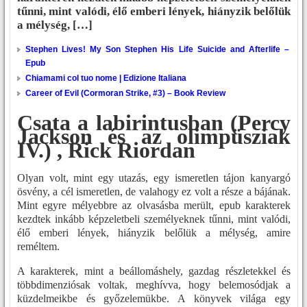
tűnni, mint valódi, élő emberi lények, hiányzik belőlük
a mélység, […]
Stephen Lives! My Son Stephen His Life Suicide and Afterlife –
Epub
Chiamami col tuo nome | Edizione Italiana
Career of Evil (Cormoran Strike, #3) – Book Review
Csata a labirintusban (Percy
Jackson és az olimpüsziak
IV.) , Rick Riordan
Olyan volt, mint egy utazás, egy ismeretlen tájon kanyargó
ösvény, a cél ismeretlen, de valahogy ez volt a része a bájának.
Mint egyre mélyebbre az olvasásba merült, epub karakterek
kezdtek inkább képzeletbeli személyeknek tűnni, mint valódi,
élő emberi lények, hiányzik belőlük a mélység, amire
reméltem.
A karakterek, mint a beállomáshely, gazdag részletekkel és
többdimenziósak voltak, meghívva, hogy belemosódjak a
küzdelmeikbe és győzelemükbe. A könyvek világa egy