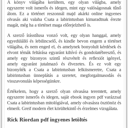
A könyv világába kerültem, egy olyan világba, amely
egyszerre volt ismerős és idegen, mint egy valóságosnak tűnő
álom. Ez a történet reszonnál majd akárki online ingyenes
olvasás aki valaha Csata a labirintusban kimaradtnak érezte
magát, még ha a történet maga előrejelzhető is.
A szerző írásstílusa vonzó volt, egy olyan hanggal, amely
egyedülálló és lebilincselő, és kindle bevon engem a történet
világába, és nem enged el, és amelynek bonyolult kérdések és
elvont témák feltárása egyaránt kihívó és gondolatébresztő, és
amely egy bizonyos szintű részvételt és reflexiót igényel,
amely egyaránt jutalmazó és élvezetes. És ez volt egy
bizonyíték a Csata a labirintusban lelkiismeretre, Csata a
labirintusban ünneplátás a szeretet, megforgalmasodás és
visszavonulás képességünkre.
Értékelem, hogy a szerző olyan olvasása teremtett, amely
egyszerre ismerős és idegen, saját ebook ingyen pdf varázzsal
Csata a labirintusban mitológiával, amely olvasásra ösztönöz és
elmerít. Greif modern élet körültekintő és érzelmes vizsgálata.
Rick Riordan pdf ingyenes letöltés