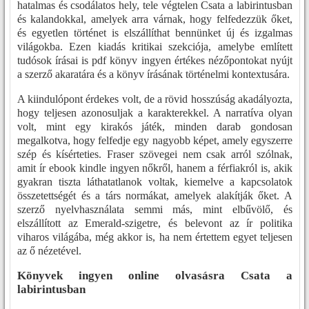
hatalmas és csodálatos hely, tele végtelen Csata a labirintusban
és kalandokkal, amelyek arra várnak, hogy felfedezzük őket,
és egyetlen történet is elszállíthat bennünket új és izgalmas
világokba. Ezen kiadás kritikai szekciója, amelybe említett
tudósok írásai is pdf könyv ingyen értékes nézőpontokat nyújt
a szerző akaratára és a könyv írásának történelmi kontextusára.
A kiindulópont érdekes volt, de a rövid hosszúság akadályozta,
hogy teljesen azonosuljak a karakterekkel. A narratíva olyan
volt, mint egy kirakós játék, minden darab gondosan
megalkotva, hogy felfedje egy nagyobb képet, amely egyszerre
szép és kísérteties. Fraser szövegei nem csak arról szólnak,
amit ír ebook kindle ingyen nőkről, hanem a férfiakról is, akik
gyakran tiszta láthatatlanok voltak, kiemelve a kapcsolatok
összetettségét és a társ normákat, amelyek alakítják őket. A
szerző nyelvhasználata semmi más, mint elbűvölő, és
elszállított az Emerald-szigetre, és belevont az ír politika
viharos világába, még akkor is, ha nem értettem egyet teljesen
az ő nézetével.
Könyvek ingyen online olvasásra Csata a
labirintusban