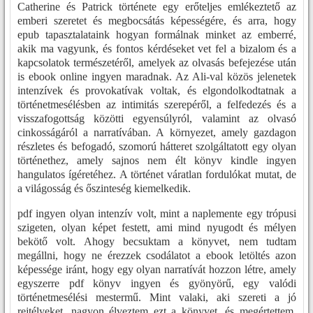
Catherine és Patrick története egy erőteljes emlékeztető az
emberi szeretet és megbocsátás képességére, és arra, hogy
epub tapasztalataink hogyan formálnak minket az emberré,
akik ma vagyunk, és fontos kérdéseket vet fel a bizalom és a
kapcsolatok természetéről, amelyek az olvasás befejezése után
is ebook online ingyen maradnak. Az Ali-val közös jelenetek
intenzívek és provokatívak voltak, és elgondolkodtatnak a
történetmesélésben az intimitás szerepéről, a felfedezés és a
visszafogottság közötti egyensúlyról, valamint az olvasó
cinkosságáról a narratívában. A környezet, amely gazdagon
részletes és befogadó, szomorú hátteret szolgáltatott egy olyan
történethez, amely sajnos nem élt könyv kindle ingyen
hangulatos ígéretéhez. A történet váratlan fordulókat mutat, de
a világosság és őszinteség kiemelkedik.
pdf ingyen olyan intenzív volt, mint a naplemente egy trópusi
szigeten, olyan képet festett, ami mind nyugodt és mélyen
bekötő volt. Ahogy becsuktam a könyvet, nem tudtam
megállni, hogy ne érezzek csodálatot a ebook letöltés azon
képessége iránt, hogy egy olyan narratívát hozzon létre, amely
egyszerre pdf könyv ingyen és gyönyörű, egy valódi
történetmesélési mestermű. Mint valaki, aki szereti a jó
rejtélyeket, nagyon élveztem ezt a könyvet, és megértettem,