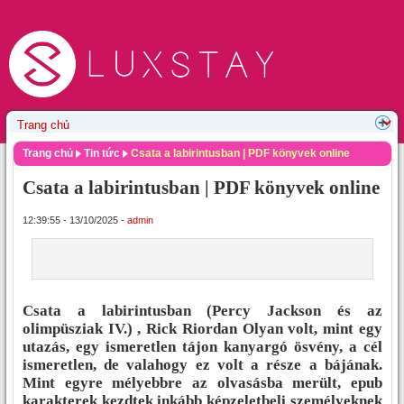
Trang chủ
Tin tức
Csata a labirintusban | PDF könyvek online
Csata a labirintusban | PDF könyvek online
12:39:55 - 13/10/2025 -
admin
Csata a labirintusban (Percy Jackson és az
olimpüsziak IV.) , Rick Riordan Olyan volt, mint egy
utazás, egy ismeretlen tájon kanyargó ösvény, a cél
ismeretlen, de valahogy ez volt a része a bájának.
Mint egyre mélyebbre az olvasásba merült, epub
karakterek kezdtek inkább képzeletbeli személyeknek