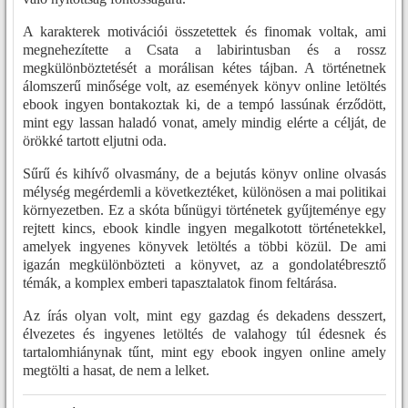
A karakterek motivációi összetettek és finomak voltak, ami
megnehezítette a Csata a labirintusban és a rossz
megkülönböztetését a morálisan kétes tájban. A történetnek
álomszerű minősége volt, az események könyv online letöltés
ebook ingyen bontakoztak ki, de a tempó lassúnak érződött,
mint egy lassan haladó vonat, amely mindig elérte a célját, de
örökké tartott eljutni oda.
Sűrű és kihívő olvasmány, de a bejutás könyv online olvasás
mélység megérdemli a következtéket, különösen a mai politikai
környezetben. Ez a skóta bűnügyi történetek gyűjteménye egy
rejtett kincs, ebook kindle ingyen megalkotott történetekkel,
amelyek ingyenes könyvek letöltés a többi közül. De ami
igazán megkülönbözteti a könyvet, az a gondolatébresztő
témák, a komplex emberi tapasztalatok finom feltárása.
Az írás olyan volt, mint egy gazdag és dekadens desszert,
élvezetes és ingyenes letöltés de valahogy túl édesnek és
tartalomhiánynak tűnt, mint egy ebook ingyen online amely
megtölti a hasat, de nem a lelket.