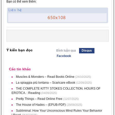
Bạn có thể xem thêm:
Ý kiến bạn đọc
Bình luận qua
Disqus
Facebook
Các tin khác
Muscles & Monsters – Read Books Online
(24/10/2025)
La spiaggia più lontana – Scaricare eBook
(12/09/2025)
THE COMPLETE KITTY STOKES COLLECTION. HOURS OF
EROTICA. : Reading
(04/09/2025)
Pretty Things – Read Online Free
(11/07/2025)
The House of Hades – (EPUB-PDF)
(29/09/2025)
Subliminal: How Your Unconscious Mind Rules Your Behavior