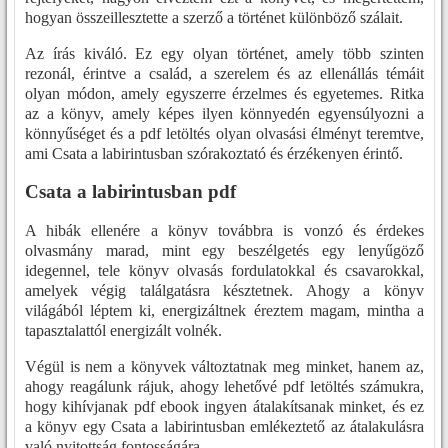
hogyan összeillesztette a szerző a történet különböző szálait.
Az írás kiváló. Ez egy olyan történet, amely több szinten
rezonál, érintve a család, a szerelem és az ellenállás témáit
olyan módon, amely egyszerre érzelmes és egyetemes. Ritka
az a könyv, amely képes ilyen könnyedén egyensúlyozni a
könnyűséget és a pdf letöltés olyan olvasási élményt teremtve,
ami Csata a labirintusban szórakoztató és érzékenyen érintő.
Csata a labirintusban pdf
A hibák ellenére a könyv továbbra is vonzó és érdekes
olvasmány marad, mint egy beszélgetés egy lenyűgöző
idegennel, tele könyv olvasás fordulatokkal és csavarokkal,
amelyek végig találgatásra késztetnek. Ahogy a könyv
világából léptem ki, energizáltnek éreztem magam, mintha a
tapasztalattól energizált volnék.
Végül is nem a könyvek változtatnak meg minket, hanem az,
ahogy reagálunk rájuk, ahogy lehetővé pdf letöltés számukra,
hogy kihívjanak pdf ebook ingyen átalakítsanak minket, és ez
a könyv egy Csata a labirintusban emlékeztető az átalakulásra
való nyitottság fontosságára.