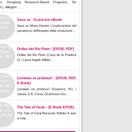
rs: Designing Research-Based Programs, 3/e
L. Allington ...
Save us : Scaricare eBook
Save us Mona Kasten L'esplorazione del
paradosso dell'impatto della rivoluzione ...
Orillas del Rio Plum : [EPUB, PDF]
Orillas del Rio Plum (Casa de la Pradera
II) | Laura Ingalls Wilder ...
Leviatan se probouzí – [EPUB, PDF,
E-Book]
Leviatan se probouzí (Expanze, #1) |
James S.A. Corey Zkušenost číst ...
The Tale of Genji – [E-Book EPUB]
The Tale of Genji Murasaki Shikibu It was
a truly ...