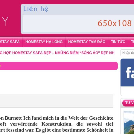
STAY SAPA
HOMESTAY HẠ LONG
HOMESTAY TAM ĐẢO
TIN TỨC
T
HOMESTAY SAPA ĐẸP – NHỮNG ĐIỂM “SỐNG ẢO” ĐẸP NHẤT CHO DU KHÁ
)
TƯ 
n Burnett Ich fand mich in die Welt der Geschichte
oft verwirrende Konstruktion, die sowohl tief
 fesselnd war. Es gibt eine bestimmte Schönheit in