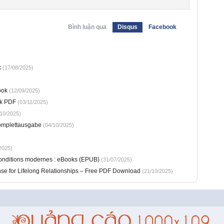
Bình luận qua
Disqus
Facebook
k
(17/08/2025)
ook
(12/09/2025)
ok PDF
(03/11/2025)
10/2025)
Komplettausgabe
(04/10/2025)
2025)
conditions modernes : eBooks (EPUB)
(31/07/2025)
se for Lifelong Relationships – Free PDF Download
(21/10/2025)