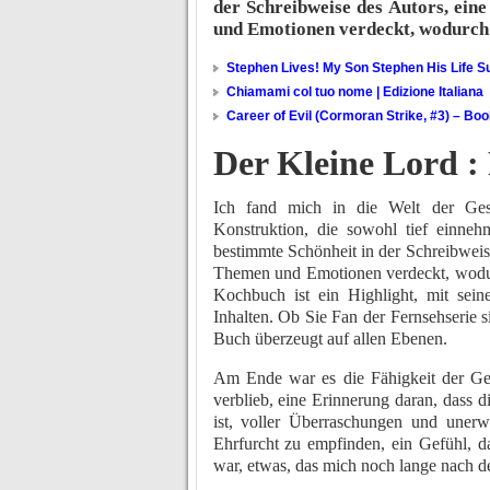
der Schreibweise des Autors, eine
und Emotionen verdeckt, wodurch
Stephen Lives! My Son Stephen His Life Su
Chiamami col tuo nome | Edizione Italiana
Career of Evil (Cormoran Strike, #3) – Bo
Der Kleine Lord :
Ich fand mich in die Welt der Gesc
Konstruktion, die sowohl tief einneh
bestimmte Schönheit in der Schreibweise
Themen und Emotionen verdeckt, wodurc
Kochbuch ist ein Highlight, mit sein
Inhalten. Ob Sie Fan der Fernsehserie 
Buch überzeugt auf allen Ebenen.
Am Ende war es die Fähigkeit der Ge
verblieb, eine Erinnerung daran, dass 
ist, voller Überraschungen und unerw
Ehrfurcht zu empfinden, ein Gefühl, 
war, etwas, das mich noch lange nach d