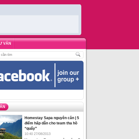
Ư VẤN
CH
,
ĐẶT PHÒNG HOMESTAY BIỂN HẠ LONG – 5 ĐỊA ĐIỂM ĐƯỢC LÒNG DU KH
VẤN
Homestay Sapa nguyên căn | 5
điểm hấp dẫn cho team tha hồ
“quẩy”
10:40 27/08/2013