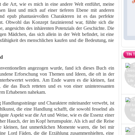
 die Art, wie es mich in eine andere Welt entführt, meine
en lässt und mich auf einer tieferen Ebene mit anderen
nd epub phantasievollen Charakteren ist es das perfekte
ht. Obwohl das Konzept faszinierend war, fühlte sich die
, angesichts des inhärenten Potenzials der Geschichte. Die
n Mädchen, das sich allein in der Welt befindet, ist eine
sfähigkeit des menschlichen kaufen und die Bedeutung, nie
TIN 
rd
ventionellen angezogen wurde, fand ich dieses Buch ein
ndene Erforschung von Themen und Ideen, die oft in der
unterbewertet werden. Am Ende waren es die kleinen, fast
die das Buch retteten und es von einer uninteressanten
 dem Erhabenen nahekam.
g Handlungsstränge und Charaktere miteinander verwebt, ist
lkunst, die eine Handlung schafft, die sowohl fesselnd als
älligste Aspekt war die Art und Weise, wie es die Essenz einer
cher Hauch, der im Kopf herumspukte. Als ich auf die Reise
die kleinen, fast unmerklichen Momente waren, die bei mir
eine Lord Fäden, die die Erzählung zusammenhielten, eine