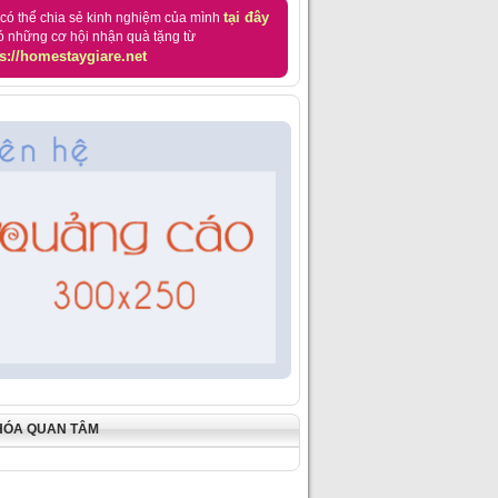
tại đây
có thể chia sẻ kinh nghiệm của mình
ó những cơ hội nhận quà tặng từ
s://homestaygiare.net
HÓA QUAN TÂM