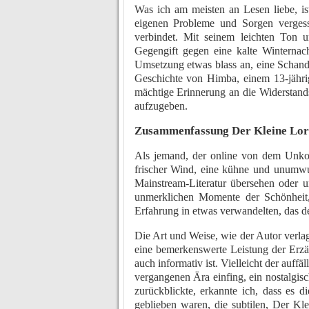
Was ich am meisten an Lesen liebe, ist
eigenen Probleme und Sorgen vergess
verbindet. Mit seinem leichten Ton u
Gegengift gegen eine kalte Winternac
Umsetzung etwas blass an, eine Schande
Geschichte von Himba, einem 13-jährige
mächtige Erinnerung an die Widerstand
aufzugeben.
Zusammenfassung Der Kleine Lo
Als jemand, der online von dem Unkon
frischer Wind, eine kühne und unumwu
Mainstream-Literatur übersehen oder 
unmerklichen Momente der Schönheit, 
Erfahrung in etwas verwandelten, das
Die Art und Weise, wie der Autor verla
eine bemerkenswerte Leistung der Erzäh
auch informativ ist. Vielleicht der auff
vergangenen Ära einfing, ein nostalgis
zurückblickte, erkannte ich, dass es 
geblieben waren, die subtilen, Der Kl