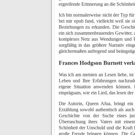
ergreifende Erinnerung an die Schönheit 
Ich bin normalerweise nicht der Typ fü
bei mir epub fand, vielleicht weil sie 
Beziehungen zu erkunden. Die Geschic
ein sich zusammenbrauendes Gewitter, a
komplexes Netz aus Wendungen und Übe
sorgfältig in das größere Narrativ ei
gleichermaßen aufregend und beängstig
Frances Hodgson Burnett verl
Was ich am meisten an Lesen liebe, ist 
Leben und Ihre Erfahrungen nachzude
eigene Situation anwenden können. 
einprägsam, wie ein Lied, das lesen der
Die Autorin, Queen Afua, bringt ei
Erzählung sowohl authentisch als auch a
Geschichte von der Suche eines j
Überraschung ihres Vaters mit eine
Schönheit der Unschuld und die Kraft k
große Freude bringen können. Die Ges