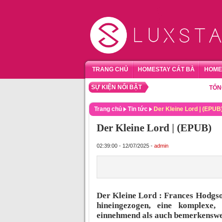
TRANG CHỦ
HOMESTAY CÁT BÀ
HOME
SỰ KIỆN NỔI BẬT
TỔNG HỢP 
Trang chủ
Tin tức
Der Kleine Lord | (EPUB
Der Kleine Lord | (EPUB)
02:39:00 - 12/07/2025 -
admin
Der Kleine Lord : Frances Hodgso
hineingezogen, eine komplexe, 
einnehmend als auch bemerkenswert