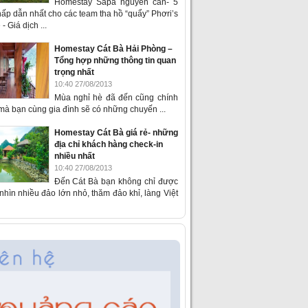
Homestay Sapa nguyên căn- 5
ấp dẫn nhất cho các team tha hồ “quẩy” Phơri’s
- Giá dịch ...
Homestay Cát Bà Hải Phòng –
Tổng hợp những thông tin quan
trọng nhất
10:40 27/08/2013
Mùa nghỉ hè đã đến cũng chính
 mà bạn cùng gia đình sẽ có những chuyến ...
Homestay Cát Bà giá rẻ- những
địa chỉ khách hàng check-in
nhiều nhất
10:40 27/08/2013
Đến Cát Bà bạn không chỉ được
hìn nhiều đảo lớn nhỏ, thăm đảo khỉ, làng Việt