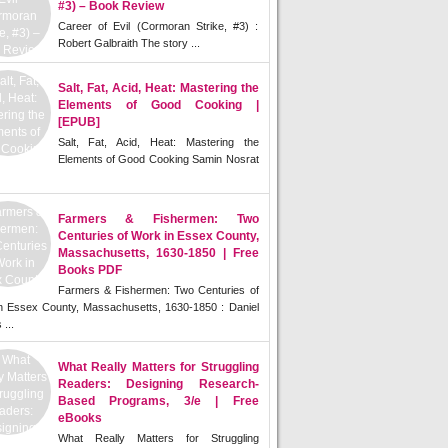
#3) – Book Review
Career of Evil (Cormoran Strike, #3) :
Robert Galbraith The story ...
Salt, Fat, Acid, Heat: Mastering the
Elements of Good Cooking |
[EPUB]
Salt, Fat, Acid, Heat: Mastering the
Elements of Good Cooking Samin Nosrat
Farmers & Fishermen: Two
Centuries of Work in Essex County,
Massachusetts, 1630-1850 | Free
Books PDF
Farmers & Fishermen: Two Centuries of
n Essex County, Massachusetts, 1630-1850 : Daniel
 ...
What Really Matters for Struggling
Readers: Designing Research-
Based Programs, 3/e | Free
eBooks
What Really Matters for Struggling