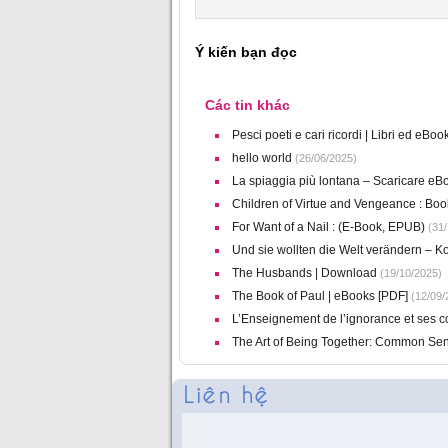
Ý kiến bạn đọc
Các tin khác
Pesci poeti e cari ricordi | Libri ed eBoo
hello world
(26/06/2025)
La spiaggia più lontana – Scaricare eB
Children of Virtue and Vengeance : Bo
For Want of a Nail : (E-Book, EPUB)
(31/
Und sie wollten die Welt verändern – 
The Husbands | Download
(19/10/2025)
The Book of Paul | eBooks [PDF]
(12/09/
L’Enseignement de l’ignorance et ses 
The Art of Being Together: Common Sen