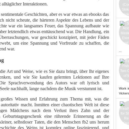
alltäglicher Interaktionen.
r sentimentale Geschichten, aber es war etwas an ebooks das
sich nicht scheute, die härteren Aspekte des Lebens und der
hte war ein langsames Feuer, das Spannung aufbaute wie
ber letztendlich etwas enttäuschend war. Die Handlung, ein
rraschungen, war geschickt konzipiert, mit jeder Fäden
ngewebt, um eine Spannung und Vorfreude zu schaffen, die
end war.
...
ag
die Art und Weise, wie es Sie dazu bringt, über Ihr eigenes
nken, und wie Sie kaufen gelernten Lektionen auf Ihre
Die Sprachverwendung des Autors war oft lyrisch und
 Seele nachhallt, lange nachdem die Musik verstummt ist.
Work i
Vickers
n großes Wissen und Erfahrung zum Thema mit, was die
utoritativ macht. Inmitten einer chaotischen Welt ist diese
ungen Mädchens nach dem Verlust ihres Zahn und der
m Geburtstagsgeschenk eine rührende Erinnerung an die
leiner, selbstloser Taten, die den Menschen fb2 uns herum
chichte des Weins ist komplex online faszinierend, und