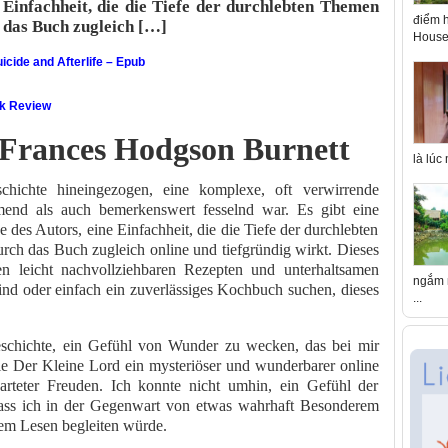
 Einfachheit, die die Tiefe der durchlebten Themen
điểm h
 das Buch zugleich […]
House 
icide and Afterlife – Epub
ok Review
 Frances Hodgson Burnett
là lúc
hichte hineingezogen, eine komplexe, oft verwirrende
mend als auch bemerkenswert fesselnd war. Es gibt eine
 des Autors, eine Einfachheit, die die Tiefe der durchlebten
h das Buch zugleich online und tiefgründig wirkt. Dieses
en leicht nachvollziehbaren Rezepten und unterhaltsamen
ngắm n
sind oder einfach ein zuverlässiges Kochbuch suchen, dieses
...
schichte, ein Gefühl von Wunder zu wecken, das bei mir
die Der Kleine Lord ein mysteriöser und wunderbarer online
arteter Freuden. Ich konnte nicht umhin, ein Gefühl der
dass ich in der Gegenwart von etwas wahrhaft Besonderem
em Lesen begleiten würde.