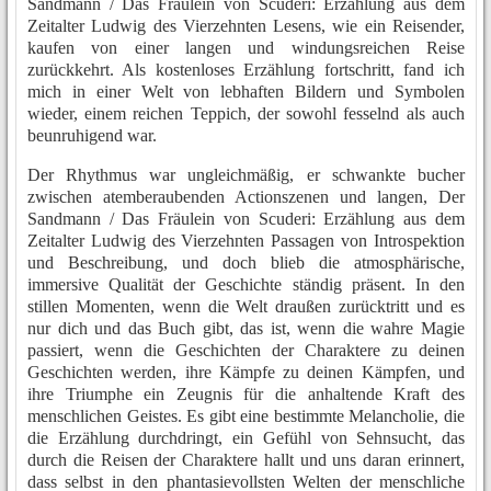
Sandmann / Das Fräulein von Scuderi: Erzählung aus dem
Zeitalter Ludwig des Vierzehnten Lesens, wie ein Reisender,
kaufen von einer langen und windungsreichen Reise
zurückkehrt. Als kostenloses Erzählung fortschritt, fand ich
mich in einer Welt von lebhaften Bildern und Symbolen
wieder, einem reichen Teppich, der sowohl fesselnd als auch
beunruhigend war.
Der Rhythmus war ungleichmäßig, er schwankte bucher
zwischen atemberaubenden Actionszenen und langen, Der
Sandmann / Das Fräulein von Scuderi: Erzählung aus dem
Zeitalter Ludwig des Vierzehnten Passagen von Introspektion
und Beschreibung, und doch blieb die atmosphärische,
immersive Qualität der Geschichte ständig präsent. In den
stillen Momenten, wenn die Welt draußen zurücktritt und es
nur dich und das Buch gibt, das ist, wenn die wahre Magie
passiert, wenn die Geschichten der Charaktere zu deinen
Geschichten werden, ihre Kämpfe zu deinen Kämpfen, und
ihre Triumphe ein Zeugnis für die anhaltende Kraft des
menschlichen Geistes. Es gibt eine bestimmte Melancholie, die
die Erzählung durchdringt, ein Gefühl von Sehnsucht, das
durch die Reisen der Charaktere hallt und uns daran erinnert,
dass selbst in den phantasievollsten Welten der menschliche