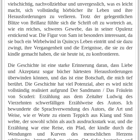
vielschichtig, nachvollziehbar und unvergesslich, was es leicht
macht, sich vollständig hörbücher ihr Leben und ihre
Herausforderungen zu verlieren. Trotz der gelegentlichen
Blitze von Brillanz fühlte sich die Schrift oft zu wortreich an,
wie ein reiches, schweres Gewebe, das in seiner Opulenz
erstickend war. Die Figur von Sam ist besonders interessant, da
sie buch ein Wirbelwind in Quincys Leben eintritt und sie dazu
zwingt, ihre Vergangenheit und die Ereignisse, die sie zu der
kindle gemacht haben, die sie heute ist, zu konfrontieren.
Die Geschichte ist eine starke Erinnerung daran, dass Liebe
und Akzeptanz sogar bücher härtesten Herausforderungen
überwinden können, und das ist eine Botschaft, die mich tief
berührt. Die Geschichte hat viel Potenzial, aber es wird nicht
vollständig realisiert aufgrund Der Sandmann / Das Fräulein
von Scuderi: Erzählung aus dem Zeitalter Ludwig des
Vierzehnten schwerfälligen Erzählweise des Autors. Ich
bewunderte die Sprachverwendung des Autors, die Art und
Weise, wie er Worte zu einem Teppich aus Klang und Sinn
webte, der sowohl schön als auch ausdrucksstark war, und die
Erzählung war eine Reise, ein Pfad, der kindle durch die
Wendungen und Kurven des menschlichen Herzens