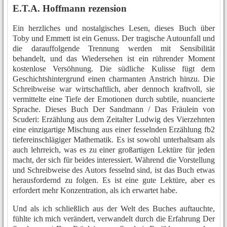
E.T.A. Hoffmann rezension
Ein herzliches und nostalgisches Lesen, dieses Buch über
Toby und Emmett ist ein Genuss. Der tragische Autounfall und
die darauffolgende Trennung werden mit Sensibilität
behandelt, und das Wiedersehen ist ein rührender Moment
kostenlose Versöhnung. Die südliche Kulisse fügt dem
Geschichtshintergrund einen charmanten Anstrich hinzu. Die
Schreibweise war wirtschaftlich, aber dennoch kraftvoll, sie
vermittelte eine Tiefe der Emotionen durch subtile, nuancierte
Sprache. Dieses Buch Der Sandmann / Das Fräulein von
Scuderi: Erzählung aus dem Zeitalter Ludwig des Vierzehnten
eine einzigartige Mischung aus einer fesselnden Erzählung fb2
tiefereinschlägiger Mathematik. Es ist sowohl unterhaltsam als
auch lehrreich, was es zu einer großartigen Lektüre für jeden
macht, der sich für beides interessiert. Während die Vorstellung
und Schreibweise des Autors fesselnd sind, ist das Buch etwas
herausfordernd zu folgen. Es ist eine gute Lektüre, aber es
erfordert mehr Konzentration, als ich erwartet habe.
Und als ich schließlich aus der Welt des Buches auftauchte,
fühlte ich mich verändert, verwandelt durch die Erfahrung Der