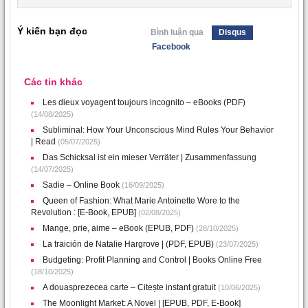
Ý kiến bạn đọc
Bình luận qua
Disqus
Facebook
Các tin khác
Les dieux voyagent toujours incognito – eBooks (PDF)
(14/08/2025)
Subliminal: How Your Unconscious Mind Rules Your Behavior
| Read
(05/07/2025)
Das Schicksal ist ein mieser Verräter | Zusammenfassung
(14/07/2025)
Sadie – Online Book
(16/09/2025)
Queen of Fashion: What Marie Antoinette Wore to the
Revolution : [E-Book, EPUB]
(02/08/2025)
Mange, prie, aime – eBook (EPUB, PDF)
(28/10/2025)
La traición de Natalie Hargrove | (PDF, EPUB)
(23/07/2025)
Budgeting: Profit Planning and Control | Books Online Free
(18/10/2025)
A douasprezecea carte – Citește instant gratuit
(10/06/2025)
The Moonlight Market: A Novel | [EPUB, PDF, E-Book]