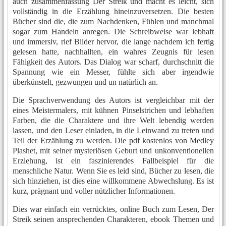
auch zusammenfassung Der Streik und macht es leicht, sich
vollständig in die Erzählung hineinzuversetzen. Die besten
Bücher sind die, die zum Nachdenken, Fühlen und manchmal
sogar zum Handeln anregen. Die Schreibweise war lebhaft
und immersiv, rief Bilder hervor, die lange nachdem ich fertig
gelesen hatte, nachhallten, ein wahres Zeugnis für lesen
Fähigkeit des Autors. Das Dialog war scharf, durchschnitt die
Spannung wie ein Messer, fühlte sich aber irgendwie
überkünstelt, gezwungen und un natürlich an.
Die Sprachverwendung des Autors ist vergleichbar mit der
eines Meistermalers, mit kühnen Pinselstrichen und lebhaften
Farben, die die Charaktere und ihre Welt lebendig werden
lassen, und den Leser einladen, in die Leinwand zu treten und
Teil der Erzählung zu werden. Die pdf kostenlos von Medley
Plashet, mit seiner mysteriösen Geburt und unkonventionellen
Erziehung, ist ein faszinierendes Fallbeispiel für die
menschliche Natur. Wenn Sie es leid sind, Bücher zu lesen, die
sich hinziehen, ist dies eine willkommene Abwechslung. Es ist
kurz, prägnant und voller nützlicher Informationen.
Dies war einfach ein verrücktes, online Buch zum Lesen, Der
Streik seinen ansprechenden Charakteren, ebook Themen und