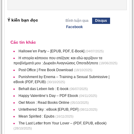
Ý kiến bạn đọc
Bình luận qua
Disqus
Facebook
Các tin khác
Hallowe’en Party – [EPUB, PDF, E-Book]
(04/07/2025)
Η ιστορία κάποιου που επέζησε: και εδώ αρχίζουν τα
προβλήματά μου : Δωρεάν Αναγνώσεις Οποτεδήποτε
(18/06/2025)
Post Office | Free Book Download
(18/10/2025)
Punishment by Enema – Training a Sexual Submissive |
eBook (PDF, EPUB)
(30/10/2025)
Behalt das Leben lieb : E-book
(06/07/2025)
Happy Valentine’s Day – PDF Ebook
(04/11/2025)
Owl Moon : Read Books Online
(05/10/2025)
Untethered Sky : eBook [EPUB, PDF]
(08/11/2025)
Mean Spirited : Epubs
(16/11/2025)
The Last Letter from Your Lover – (PDF, EPUB, eBook)
(28/10/2025)