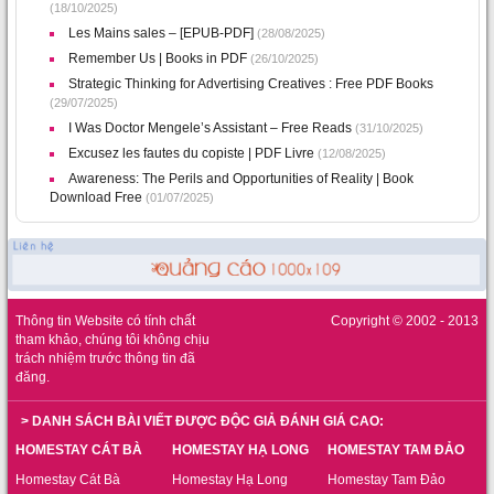
(18/10/2025)
Les Mains sales – [EPUB-PDF]
(28/08/2025)
Remember Us | Books in PDF
(26/10/2025)
Strategic Thinking for Advertising Creatives : Free PDF Books
(29/07/2025)
I Was Doctor Mengele’s Assistant – Free Reads
(31/10/2025)
Excusez les fautes du copiste | PDF Livre
(12/08/2025)
Awareness: The Perils and Opportunities of Reality | Book
Download Free
(01/07/2025)
Thông tin Website có tính chất
Copyright © 2002 - 2013
tham khảo, chúng tôi không chịu
trách nhiệm trước thông tin đã
đăng.
> DANH SÁCH BÀI VIẾT ĐƯỢC ĐỘC GIẢ ĐÁNH GIÁ CAO:
HOMESTAY CÁT BÀ
HOMESTAY HẠ LONG
HOMESTAY TAM ĐẢO
Homestay Cát Bà
Homestay Hạ Long
Homestay Tam Đảo