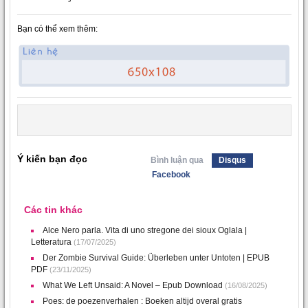
Bạn có thể xem thêm:
Ý kiến bạn đọc
Bình luận qua
Disqus
Facebook
Các tin khác
Alce Nero parla. Vita di uno stregone dei sioux Oglala |
Letteratura
(17/07/2025)
Der Zombie Survival Guide: Überleben unter Untoten | EPUB
PDF
(23/11/2025)
What We Left Unsaid: A Novel – Epub Download
(16/08/2025)
Poes: de poezenverhalen : Boeken altijd overal gratis