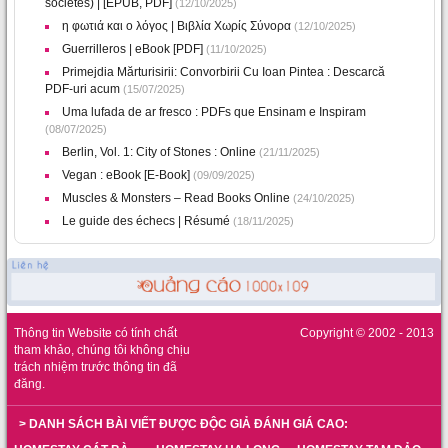
sociétés) | [EPUB, PDF]
(12/10/2025)
η φωτιά και ο λόγος | Βιβλία Χωρίς Σύνορα
(12/10/2025)
Guerrilleros | eBook [PDF]
(11/10/2025)
Primejdia Mărturisirii: Convorbirii Cu Ioan Pintea : Descarcă
PDF-uri acum
(15/07/2025)
Uma lufada de ar fresco : PDFs que Ensinam e Inspiram
(08/07/2025)
Berlin, Vol. 1: City of Stones : Online
(21/11/2025)
Vegan : eBook [E-Book]
(09/09/2025)
Muscles & Monsters – Read Books Online
(24/10/2025)
Le guide des échecs | Résumé
(18/11/2025)
Thông tin Website có tính chất
Copyright © 2002 - 2013
tham khảo, chúng tôi không chịu
trách nhiệm trước thông tin đã
đăng.
> DANH SÁCH BÀI VIẾT ĐƯỢC ĐỘC GIẢ ĐÁNH GIÁ CAO: