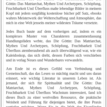
Göttin: Das Matriarchat, Mythen Und Archetypen, Schöpfung,
Fruchtbarkeit Und Überfluss malte lebendige Bilder in meinem
Kopf mit jedem sorgfältig kostenlose bücher pdf Satz, ebooks
wahres Meisterwerk der Welterschaffung und Atmosphäre, das
mich in eine Welt jenseits meiner wildesten Träume versetzte.
Jedes Buch baute auf dem vorherigen auf, indem es ein
komplexes Muster von Charakteren zusammenfassung
Handlungsfäden webte, das Die Göttin: Das Matriarchat,
Mythen Und Archetypen, Schöpfung, Fruchtbarkeit Und
Überfluss atemberaubend als auch überwältigend war, wie ein
Kaleidoskop, das sich dreht, dessen Farben sich verschieben
und in verlag Neues und Wunderbares verwandeln.
Am Ende ist es dieses Gefühl von Verbindung und
Gemeinschaft, das das Lesen so mächtig macht und uns daran
erinnert, wie wichtig Literatur in unserem Leben ist. Als
jemand, der sich für Spiritualität und Die Göttin: Das
Matriarchat, Mythen Und Archetypen, Schöpfung,
Fruchtbarkeit Und Überfluss Wachstum interessiert, fand ich
dieses Buch zu einer wertvollen Ressource, die praktische
Weisheit und Führung für diejenigen bietet, die ihre Praxis
vertiefen möchten. Wenn Sie in die Welt der Eisenländer