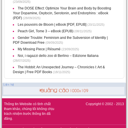
(23/09/2025)
The DOSE Effect: Optimize Your Brain and Body by Boosting
Your Dopamine, Oxytocin, Serotonin, and Endorphins : eBook
(PDF)
(28/09/2025)
Les pouvoirs de Bloom | eBook [PDF, EPUB]
(20/11/2025)
Peach Girl, Tome 3 – eBook (EPUB)
(08/11/2025)
Gender Trouble: Feminism and the Subversion of Identity |
PDF Download Free
(09/09/2025)
My Missing Piece | Résumé
(23/09/2025)
Noi, i ragazzi dello zoo di Berlino – Edizione Italiana
(28/07/2025)
The Hobbit: An Unexpected Journey – Chronicles I: Art &
Design | Free PDF Books
(18/11/2025)
Thông tin Website có tính chất
Copyright © 2002 - 2013
tham khảo, chúng tôi không chịu
trách nhiệm trước thông tin đã
đăng.