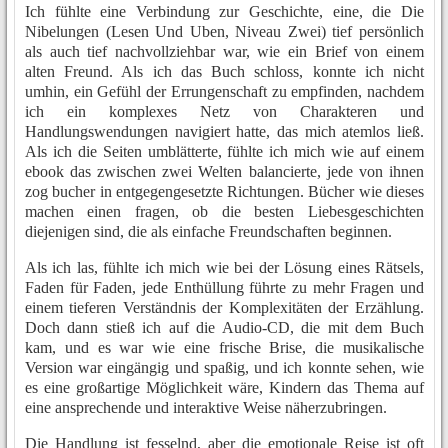
Ich fühlte eine Verbindung zur Geschichte, eine, die Die
Nibelungen (Lesen Und Uben, Niveau Zwei) tief persönlich
als auch tief nachvollziehbar war, wie ein Brief von einem
alten Freund. Als ich das Buch schloss, konnte ich nicht
umhin, ein Gefühl der Errungenschaft zu empfinden, nachdem
ich ein komplexes Netz von Charakteren und
Handlungswendungen navigiert hatte, das mich atemlos ließ.
Als ich die Seiten umblätterte, fühlte ich mich wie auf einem
ebook das zwischen zwei Welten balancierte, jede von ihnen
zog bucher in entgegengesetzte Richtungen. Bücher wie dieses
machen einen fragen, ob die besten Liebesgeschichten
diejenigen sind, die als einfache Freundschaften beginnen.
Als ich las, fühlte ich mich wie bei der Lösung eines Rätsels,
Faden für Faden, jede Enthüllung führte zu mehr Fragen und
einem tieferen Verständnis der Komplexitäten der Erzählung.
Doch dann stieß ich auf die Audio-CD, die mit dem Buch
kam, und es war wie eine frische Brise, die musikalische
Version war eingängig und spaßig, und ich konnte sehen, wie
es eine großartige Möglichkeit wäre, Kindern das Thema auf
eine ansprechende und interaktive Weise näherzubringen.
Die Handlung ist fesselnd, aber die emotionale Reise ist oft