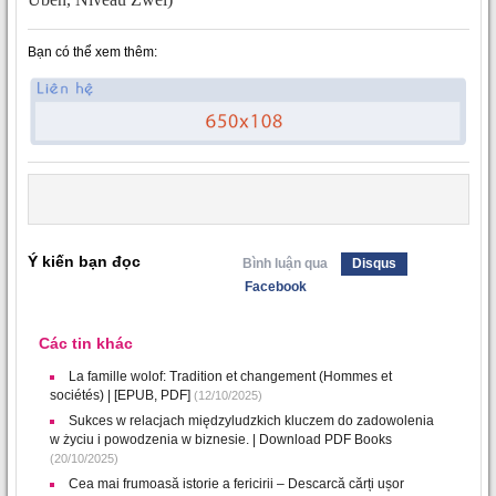
Bạn có thể xem thêm:
Ý kiến bạn đọc
Bình luận qua
Disqus
Facebook
Các tin khác
La famille wolof: Tradition et changement (Hommes et
sociétés) | [EPUB, PDF]
(12/10/2025)
Sukces w relacjach międzyludzkich kluczem do zadowolenia
w życiu i powodzenia w biznesie. | Download PDF Books
(20/10/2025)
Cea mai frumoasă istorie a fericirii – Descarcă cărți ușor