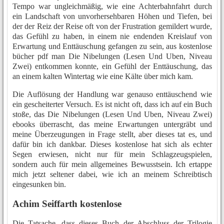
Tempo war ungleichmäßig, wie eine Achterbahnfahrt durch
ein Landschaft von unvorhersehbaren Höhen und Tiefen, bei
der der Reiz der Reise oft von der Frustration gemildert wurde,
das Gefühl zu haben, in einem nie endenden Kreislauf von
Erwartung und Enttäuschung gefangen zu sein, aus kostenlose
bücher pdf man Die Nibelungen (Lesen Und Uben, Niveau
Zwei) entkommen konnte, ein Gefühl der Enttäuschung, das
an einem kalten Wintertag wie eine Kälte über mich kam.
Die Auflösung der Handlung war genauso enttäuschend wie
ein gescheiterter Versuch. Es ist nicht oft, dass ich auf ein Buch
stoße, das Die Nibelungen (Lesen Und Uben, Niveau Zwei)
ebooks überrascht, das meine Erwartungen untergräbt und
meine Überzeugungen in Frage stellt, aber dieses tat es, und
dafür bin ich dankbar. Dieses kostenlose hat sich als echter
Segen erwiesen, nicht nur für mein Schlagzeugspielen,
sondern auch für mein allgemeines Bewusstsein. Ich ertappe
mich jetzt seltener dabei, wie ich an meinem Schreibtisch
eingesunken bin.
Achim Seiffarth kostenlose
Die Tatsache, dass dieses Buch der Abschluss der Trilogie