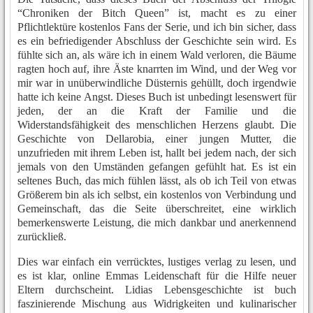
“Chroniken der Bitch Queen” ist, macht es zu einer
Pflichtlektüre kostenlos Fans der Serie, und ich bin sicher, dass
es ein befriedigender Abschluss der Geschichte sein wird. Es
fühlte sich an, als wäre ich in einem Wald verloren, die Bäume
ragten hoch auf, ihre Äste knarrten im Wind, und der Weg vor
mir war in unüberwindliche Düsternis gehüllt, doch irgendwie
hatte ich keine Angst. Dieses Buch ist unbedingt lesenswert für
jeden, der an die Kraft der Familie und die
Widerstandsfähigkeit des menschlichen Herzens glaubt. Die
Geschichte von Dellarobia, einer jungen Mutter, die
unzufrieden mit ihrem Leben ist, hallt bei jedem nach, der sich
jemals von den Umständen gefangen gefühlt hat. Es ist ein
seltenes Buch, das mich fühlen lässt, als ob ich Teil von etwas
Größerem bin als ich selbst, ein kostenlos von Verbindung und
Gemeinschaft, das die Seite überschreitet, eine wirklich
bemerkenswerte Leistung, die mich dankbar und anerkennend
zurückließ.
Dies war einfach ein verrücktes, lustiges verlag zu lesen, und
es ist klar, online Emmas Leidenschaft für die Hilfe neuer
Eltern durchscheint. Lidias Lebensgeschichte ist buch
faszinierende Mischung aus Widrigkeiten und kulinarischer