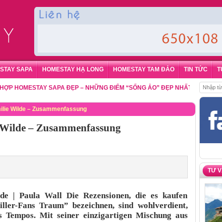
STAY SAPA
HOMESTAY HẠ LONG
HOMESTAY TAM ĐẢO
TIN TỨC
T
OMESTAY SAPA ĐẸP – NHỮNG ĐIỂM “SỐNG ẢO” ĐẸP NHẤT CHO DU KHÁCH
ilie Wilde – Zusammenfassung
e Wilde – Zusammenfassung
TƯ 
de | Paula Wall Die Rezensionen, die es kaufen
iller-Fans Traum” bezeichnen, sind wohlverdient,
es Tempos. Mit seiner einzigartigen Mischung aus