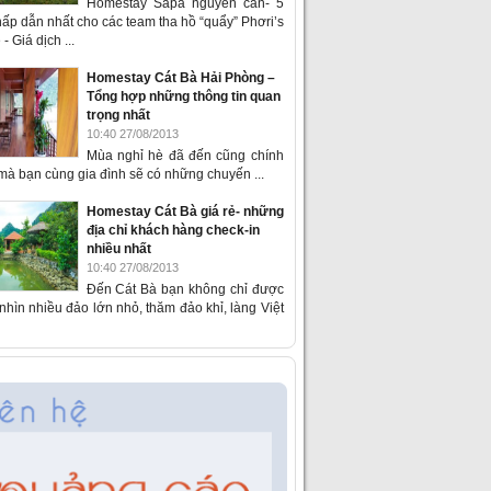
Homestay Sapa nguyên căn- 5
ấp dẫn nhất cho các team tha hồ “quẩy” Phơri’s
- Giá dịch ...
Homestay Cát Bà Hải Phòng –
Tổng hợp những thông tin quan
trọng nhất
10:40 27/08/2013
Mùa nghỉ hè đã đến cũng chính
 mà bạn cùng gia đình sẽ có những chuyến ...
Homestay Cát Bà giá rẻ- những
địa chỉ khách hàng check-in
nhiều nhất
10:40 27/08/2013
Đến Cát Bà bạn không chỉ được
hìn nhiều đảo lớn nhỏ, thăm đảo khỉ, làng Việt