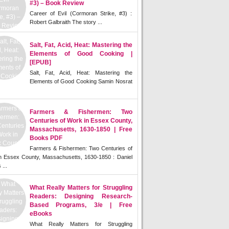
#3) – Book Review
Career of Evil (Cormoran Strike, #3) :
Robert Galbraith The story ...
Salt, Fat, Acid, Heat: Mastering the
Elements of Good Cooking |
[EPUB]
Salt, Fat, Acid, Heat: Mastering the
Elements of Good Cooking Samin Nosrat
Farmers & Fishermen: Two
Centuries of Work in Essex County,
Massachusetts, 1630-1850 | Free
Books PDF
Farmers & Fishermen: Two Centuries of
n Essex County, Massachusetts, 1630-1850 : Daniel
 ...
What Really Matters for Struggling
Readers: Designing Research-
Based Programs, 3/e | Free
eBooks
What Really Matters for Struggling