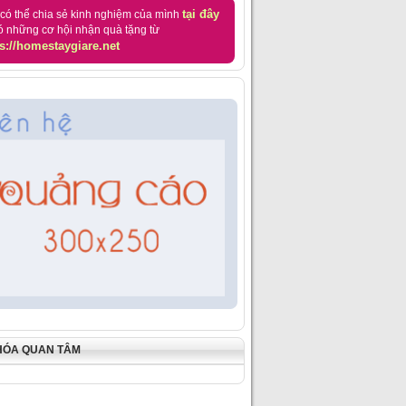
tại đây
có thể chia sẻ kinh nghiệm của mình
ó những cơ hội nhận quà tặng từ
s://homestaygiare.net
HÓA QUAN TÂM