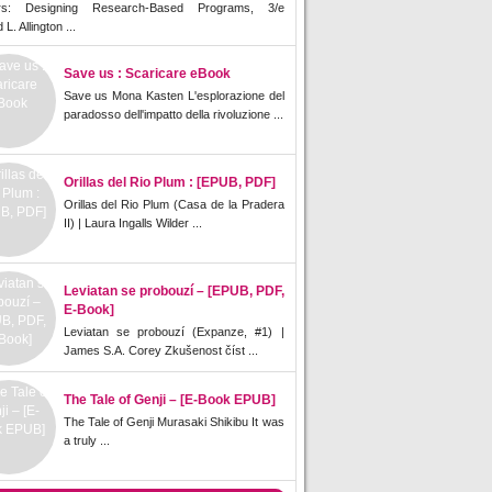
rs: Designing Research-Based Programs, 3/e
L. Allington ...
Save us : Scaricare eBook
Save us Mona Kasten L'esplorazione del
paradosso dell'impatto della rivoluzione ...
Orillas del Rio Plum : [EPUB, PDF]
Orillas del Rio Plum (Casa de la Pradera
II) | Laura Ingalls Wilder ...
Leviatan se probouzí – [EPUB, PDF,
E-Book]
Leviatan se probouzí (Expanze, #1) |
James S.A. Corey Zkušenost číst ...
The Tale of Genji – [E-Book EPUB]
The Tale of Genji Murasaki Shikibu It was
a truly ...