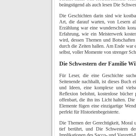
beängstigend als auch lesen Die Schwes
Die Geschichten darin sind wie kostbar
Art, die darauf warten, von Lesern a
Erzählung war eine wunderschön konzi
Erfahrung, wie ein Meisterwerk kosten
wird, dessen Themen und Botschaften 
durch die Zeiten hallen. Am Ende war es
selbst, voller Momente von strenger Sch
Die Schwestern der Familie Wi
Für Leser, die eine Geschichte suc
Seitenende nachhallt, ist dieses Buch 
und Ideen, eine komplexe und vielsc
Reflexion belohnt, kostenlose bücher p
offenbart, die ihn ins Licht halten. Die
Elemente fügen eine einzigartige Wendu
perfekt für Historienbegeisterte.
Die Themen der Gerechtigkeit, Moral 
tief berührt, und Die Schwestern 
Implikationen des Sacco- und Vanzetti-Fa