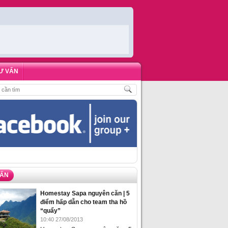
Ư VẤN
,
ĐẶT PHÒNG HOMESTAY BIỂN HẠ LONG – 5 ĐỊA ĐIỂM ĐƯỢC LÒNG DU KHÁ
VẤN
Homestay Sapa nguyên căn | 5
điểm hấp dẫn cho team tha hồ
“quẩy”
10:40 27/08/2013