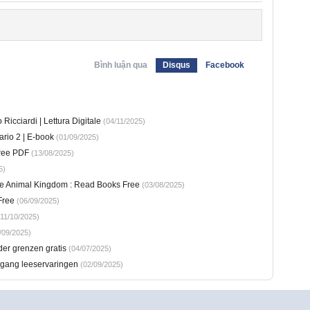
Bình luận qua
Disqus
Facebook
Ricciardi | Lettura Digitale
(04/11/2025)
ario 2 | E-book
(01/09/2025)
ree PDF
(13/08/2025)
5)
e Animal Kingdom : Read Books Free
(03/08/2025)
Free
(06/09/2025)
11/10/2025)
/09/2025)
nder grenzen gratis
(04/07/2025)
oegang leeservaringen
(02/09/2025)