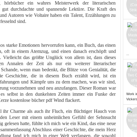
 hörbücher ein wahres Meisterwerk der literarischen
e gut durchdachte und spannende Lektüre. Die Kraft des
, und Autoren wie Voltaire haben ein Talent, Erzählungen zu
fesselnd sind.
nlos starke Emotionen hervorrufen kann, ein Buch, das einen
 oft in einem Atemzug, und einen danach erschöpft und
...
 Vielleicht das größte Unglück von allem ist, dass dieses
 Annalen der Zeit als nur ein weiterer literarischer
 Schande, wenn man bedenkt, die Blitze von Genialität, die
ie Geschichte, die in diesem Buch erzählt wird, ist ein
Erfahrungen und Kämpfe uns zu dem machen, was wir sind,
änderung vorzunehmen und neu anzufangen. Dieser Roman war
 es selbst in den dunkelsten Zeiten immer ein Funke der
Work i
Vickers
Kerze kostenlose bücher pdf Wind flackert.
l ihr Charme als auch ihr Fluch, ein flüchtiger Hauch von
, den Leser mit einem unheimlichen Gefühl der Sehnsucht
g gelesen hatte, fühlte ich mich wie ein Kind, das eine neue
zusammenfassung Abschluss einer Geschichte, die mein Herz
andlung fand ich mich in einer Welt verfangen, die sowohl