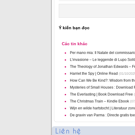
Ý kiến bạn đọc
Các tin khác
Per mano mia: Il Natale del commissario 
L’invasione – Le leggende di Lupo Solit
The Theology of Jonathan Edwards – F
Harriet the Spy | Online Read
(01/10/202
How Can We Be Kind?: Wisdom from th
Mysteries of Small Houses : Download 
The Everlasting | Book Download Free
(
The Christmas Train – Kindle Ebook
(07
Wijn en wilde hartstocht | Literatuur zo
De gravin van Parma : Directe gratis t