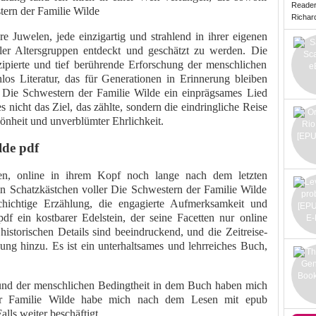
Reade
tern der Familie Wilde
Richard 
e Juwelen, jede einzigartig und strahlend in ihrer eigenen
ller Altersgruppen entdeckt und geschätzt zu werden. Die
pierte und tief berührende Erforschung der menschlichen
los Literatur, das für Generationen in Erinnerung bleiben
Die Schwestern der Familie Wilde ein einprägsames Lied
 nicht das Ziel, das zählte, sondern die eindringliche Reise
önheit und unverblümter Ehrlichkeit.
lde pdf
hen, online in ihrem Kopf noch lange nach dem letzten
ein Schatzkästchen voller Die Schwestern der Familie Wilde
hichtige Erzählung, die engagierte Aufmerksamkeit und
df ein kostbarer Edelstein, der seine Facetten nur online
 historischen Details sind beeindruckend, und die Zeitreise-
ng hinzu. Es ist ein unterhaltsames und lehrreiches Buch,
und der menschlichen Bedingtheit in dem Buch haben mich
der Familie Wilde habe mich nach dem Lesen mit epub
lls weiter beschäftigt.