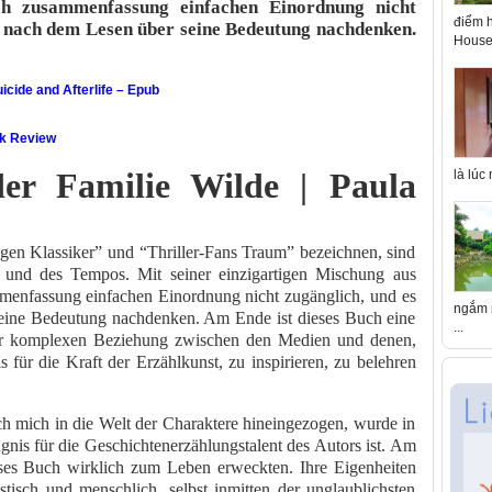
h zusammenfassung einfachen Einordnung nicht
điểm h
ge nach dem Lesen über seine Bedeutung nachdenken.
House 
icide and Afterlife – Epub
ok Review
er Familie Wilde | Paula
là lúc
igen Klassiker” und “Thriller-Fans Traum” bezeichnen, sind
ät und des Tempos. Mit seiner einzigartigen Mischung aus
menfassung einfachen Einordnung nicht zugänglich, und es
ngắm n
seine Bedeutung nachdenken. Am Ende ist dieses Buch eine
...
r komplexen Beziehung zwischen den Medien und denen,
 für die Kraft der Erzählkunst, zu inspirieren, zu belehren
h mich in die Welt der Charaktere hineingezogen, wurde in
ugnis für die Geschichtenerzählungstalent des Autors ist. Am
eses Buch wirklich zum Leben erweckten. Ihre Eigenheiten
tisch und menschlich, selbst inmitten der unglaublichsten