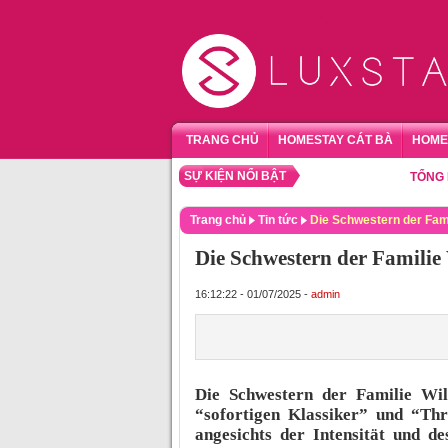
TRANG CHỦ
HOMESTAY CÁT BÀ
HOME
SỰ KIỆN NỔI BẬT
TỔNG HỢP H
Trang chủ
Tin tức
Die Schwestern der Fam
Die Schwestern der Famili
16:12:22 - 01/07/2025 -
admin
Die Schwestern der Familie Wil
“sofortigen Klassiker” und “Thr
angesichts der Intensität und d