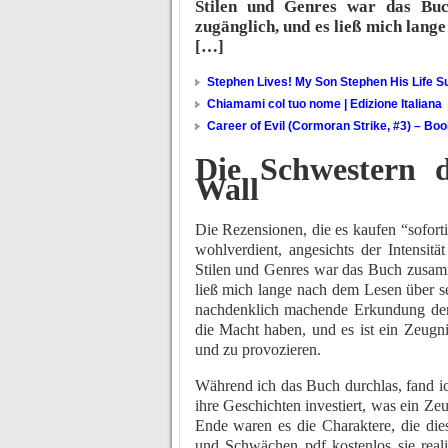
Stilen und Genres war das Buc
zugänglich, und es ließ mich lan
[…]
Stephen Lives! My Son Stephen His Life Su
Chiamami col tuo nome | Edizione Italiana
Career of Evil (Cormoran Strike, #3) – Bo
Die Schwestern d
Wall
Die Rezensionen, die es kaufen “sofort
wohlverdient, angesichts der Intensit
Stilen und Genres war das Buch zusam
ließ mich lange nach dem Lesen über 
nachdenklich machende Erkundung de
die Macht haben, und es ist ein Zeugnis
und zu provozieren.
Während ich das Buch durchlas, fand ic
ihre Geschichten investiert, was ein Ze
Ende waren es die Charaktere, die di
und Schwächen pdf kostenlos sie realis