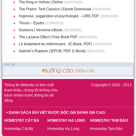
The King in Yellow | Online
(03/07/2025)
The Plains: Text Classics | Ebook Download
(24/10/2025)
Hypnose, suggestion et psychologie – LIRE PDF
(18/09/2025)
Thrum – Epubs
(27/09/2025)
Gomorra | Versione eBook
(28/10/2025)
The Lazarus Effect | Free Book PDF
(08/07/2025)
Le testament du millionnaire : (E-Book, PDF)
(26/10/2025)
Gabriel’s Rapture | [EPUB, PDF, E-Book]
(05/11/2025)
Thông tin Website có tính chất
Copyright © 2002 - 2013
tham khảo, chúng tôi không chịu
trách nhiệm trước thông tin đã
đăng.
> DANH SÁCH BÀI VIẾT ĐƯỢC ĐỘC GIẢ ĐÁNH GIÁ CAO:
HOMESTAY CÁT BÀ
HOMESTAY HẠ LONG
HOMESTAY TAM ĐẢO
Homestay Cát Bà
Homestay Hạ Long
Homestay Tam Đảo