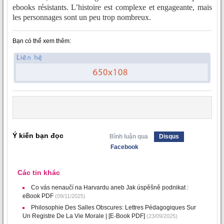
ebooks résistants. L’histoire est complexe et engageante, mais
les personnages sont un peu trop nombreux.
Bạn có thể xem thêm:
Ý kiến bạn đọc
Bình luận qua
Disqus
Facebook
Các tin khác
Co vás nenaučí na Harvardu aneb Jak úspěšně podnikat :
eBook PDF
(09/11/2025)
Philosophie Des Salles Obscures: Lettres Pédagogiques Sur
Un Registre De La Vie Morale | [E-Book PDF]
(23/09/2025)