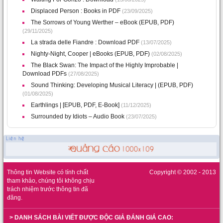
Displaced Person : Books in PDF
(23/09/2025)
The Sorrows of Young Werther – eBook (EPUB, PDF)
(29/11/2025)
La strada delle Fiandre : Download PDF
(13/07/2025)
Nighty-Night, Cooper | eBooks (EPUB, PDF)
(02/08/2025)
The Black Swan: The Impact of the Highly Improbable |
Download PDFs
(27/08/2025)
Sound Thinking: Developing Musical Literacy | (EPUB, PDF)
(01/08/2025)
Earthlings | [EPUB, PDF, E-Book]
(11/12/2025)
Surrounded by Idiots – Audio Book
(23/07/2025)
Thông tin Website có tính chất
Copyright © 2002 - 2013
tham khảo, chúng tôi không chịu
trách nhiệm trước thông tin đã
đăng.
> DANH SÁCH BÀI VIẾT ĐƯỢC ĐỘC GIẢ ĐÁNH GIÁ CAO: