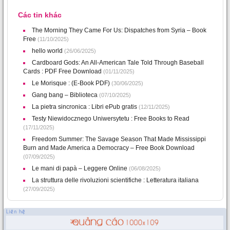
Các tin khác
The Morning They Came For Us: Dispatches from Syria – Book
Free
(11/10/2025)
hello world
(26/06/2025)
Cardboard Gods: An All-American Tale Told Through Baseball
Cards : PDF Free Download
(01/11/2025)
Le Morisque : (E-Book PDF)
(30/06/2025)
Gang bang – Biblioteca
(07/10/2025)
La pietra sincronica : Libri ePub gratis
(12/11/2025)
Testy Niewidocznego Uniwersytetu : Free Books to Read
(17/11/2025)
Freedom Summer: The Savage Season That Made Mississippi
Burn and Made America a Democracy – Free Book Download
(07/09/2025)
Le mani di papà – Leggere Online
(06/08/2025)
La struttura delle rivoluzioni scientifiche : Letteratura italiana
(27/09/2025)