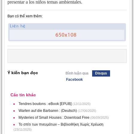
presentar a los niños temas ambientales.
Bạn có thể xem thêm:
Ý kiến bạn đọc
Bình luận qua
Disqus
Facebook
Các tin khác
Tendres boutons : eBook [EPUB]
(12/11/2025)
Warten auf die Barbaren : (Deutsch)
(17/06/2025)
Mysteries of Small Houses : Download Free
(06/09/2025)
Το σπίτι των πνευμάτων – Βιβλιοθήκη Χωρίς Χρέωση
(23/11/2025)