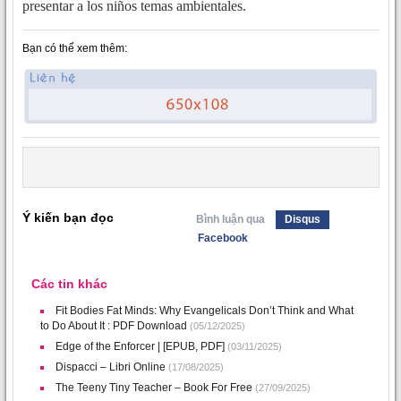
presentar a los niños temas ambientales.
Bạn có thể xem thêm:
Ý kiến bạn đọc
Bình luận qua
Disqus
Facebook
Các tin khác
Fit Bodies Fat Minds: Why Evangelicals Don’t Think and What
to Do About It : PDF Download
(05/12/2025)
Edge of the Enforcer | [EPUB, PDF]
(03/11/2025)
Dispacci – Libri Online
(17/08/2025)
The Teeny Tiny Teacher – Book For Free
(27/09/2025)