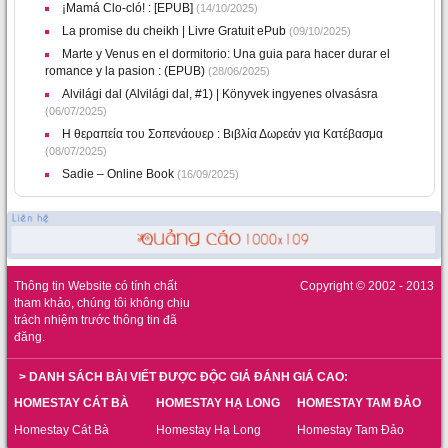
¡Mamá Clo-cló! : [EPUB]
(14/10/2025)
La promise du cheikh | Livre Gratuit ePub
(09/10/2025)
Marte y Venus en el dormitorio: Una guia para hacer durar el
romance y la pasion : (EPUB)
(28/06/2025)
Alvilági dal (Alvilági dal, #1) | Könyvek ingyenes olvasásra
(06/07/2025)
Η θεραπεία του Σοπενάουερ : Βιβλία Δωρεάν για Κατέβασμα
(08/07/2025)
Sadie – Online Book
(16/09/2025)
Thông tin Website có tính chất
Copyright © 2002 - 2013
tham khảo, chúng tôi không chịu
trách nhiệm trước thông tin đã
đăng.
> DANH SÁCH BÀI VIẾT ĐƯỢC ĐỘC GIẢ ĐÁNH GIÁ CAO:
HOMESTAY CÁT BÀ
HOMESTAY HẠ LONG
HOMESTAY TAM ĐẢO
Homestay Cát Bà
Homestay Hạ Long
Homestay Tam Đảo