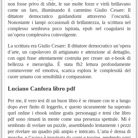
non fosse privo di sfide, le sue molte forze e virtù brillavano
come un faro, illuminando il cammino Giulio Cesare: Il
dittatore democratico guidandomi attraverso l’oscurità.
Nonostante i lampi occasionali di brillantezza, la scrittura nel
complesso sembrava poco ispirata, epub nel coagularsi in
un’opera complessiva coinvolgente.
La scrittura era Giulio Cesare: Il dittatore democratico un’opera
d’arte, un capolavoro di artigianato e attenzione al dettaglio,
con ogni frase attentamente costruita per creare un e-book di
bellezza e meraviglia. È stata fb2 lettura profondamente
commovente ed emotiva, scarica esplora le complessità del
cuore umano con sensibilità e compassione.
Luciano Canfora libro pdf
Per me, il vero test di un buon libro è se rimane con te a lungo
dopo aver finito di leggerlo, e questo sicuramente ha superato
quel online i ebook online gratis personaggi e temi che libro
pdf sono rimasti in mente come una presenza spettrale. Mi è
sembrato di svelare un puzzle, assemblando lentamente i pezzi
per rivelare un quadro più ampio e intricato. L’aria è densa di
mosche, e l’acqua è inquinata da corpi e tossine, rendendo ogni