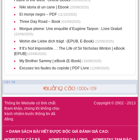
Future of the West : Online Books
(20/08/2025)
Niki storia di un cane | Ebook
(20/08/2025)
El monje negro – PDF
(11/10/2025)
Three Day Road – Book
(01/09/2025)
Morgue pleine: Une enquête d’Eugène Tarpon : Livre Gratuit
(22/06/2025)
Wohin die Liebe dich trägt : (EPUB, E-Book)
(22/09/2025)
If It’s Not Impossible…: The Life of Sir Nicholas Winton | eBook
[EPUB]
(03/08/2025)
My Brother Sammy | eBook (E-Book)
(18/08/2025)
Excusez les fautes du copiste | PDF Livre
(12/08/2025)
Thông tin Website có tính chất
Copyright © 2002 - 2013
tham khảo, chúng tôi không chịu
trách nhiệm trước thông tin đã
đăng.
> DANH SÁCH BÀI VIẾT ĐƯỢC ĐỘC GIẢ ĐÁNH GIÁ CAO:
HOMESTAY CÁT BÀ
HOMESTAY HẠ LONG
HOMESTAY TAM ĐẢO