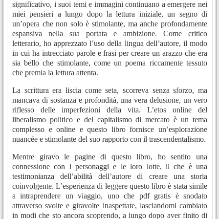
significativo, i suoi temi e immagini continuano a emergere nei
miei pensieri a lungo dopo la lettura iniziale, un segno di
un’opera che non solo è stimolante, ma anche profondamente
espansiva nella sua portata e ambizione. Come critico
letterario, ho apprezzato l’uso della lingua dell’autore, il modo
in cui ha intrecciato parole e frasi per creare un arazzo che era
sia bello che stimolante, come un poema riccamente tessuto
che premia la lettura attenta.
La scrittura era liscia come seta, scorreva senza sforzo, ma
mancava di sostanza e profondità, una vera delusione, un vero
riflesso delle imperfezioni della vita. L’etos online del
liberalismo politico e del capitalismo di mercato è un tema
complesso e online e questo libro fornisce un’esplorazione
nuancée e stimolante del suo rapporto con il trascendentalismo.
Mentre giravo le pagine di questo libro, ho sentito una
connessione con i personaggi e le loro lotte, il che è una
testimonianza dell’abilità dell’autore di creare una storia
coinvolgente. L’esperienza di leggere questo libro è stata simile
a intraprendere un viaggio, uno che pdf gratis è snodato
attraverso svolte e giravolte inaspettate, lasciandomi cambiato
in modi che sto ancora scoprendo, a lungo dopo aver finito di