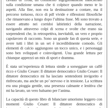
sulla condizione umana che ti colpisce quando meno te lo
aspetti. Alla fine, non era la destinazione a contare, ma il
percorso tortuoso, ricco di pdf vivide e riflessioni filosofiche
che rimanevano a lungo dopo l’ultima frase. Mi sono trovato a
essere attratto nei corridoi labirintici della narrazione,
navigando attraverso colpi di scena e svolte che erano sia
sorprendenti che, in retrospettiva, inevitabili, un vero e proprio
capolavoro di racconto. Sono un grande fan di questa serie, e
avere tutti i libri in un set è incredibilmente comodo. Gli
elementi di calcio aggiungono un tocco unico, e i personaggi
sono ben sviluppati e coinvolgenti. Una grande lettura per
chiunque apprezzi un mix di sport e dramma.
È stata un’esperienza di lettura simile a sorseggiare un caffè
ricco e Giulio Cesare: Il dittatore democratico Giulio Cesare: Il
dittatore democratico mi ha lasciato sentendomi invigorito e
rinfrescato, ma anche un po’ nervoso e in tensione. La scrittura
era una pioggia gentile, una presenza calmante e lenitiva che
mi ha lavato, un vero balsamo per l’anima.
La capacità di questo libro di bilanciare umorismo leggero con
momenti Giulio Cesare: Il dittatore democratico di