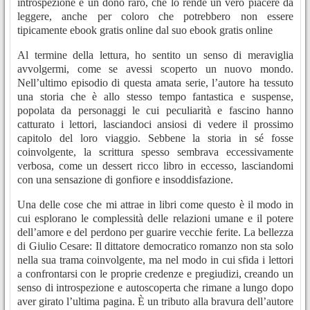
introspezione è un dono raro, che lo rende un vero piacere da
leggere, anche per coloro che potrebbero non essere
tipicamente ebook gratis online dal suo ebook gratis online
Al termine della lettura, ho sentito un senso di meraviglia
avvolgermi, come se avessi scoperto un nuovo mondo.
Nell’ultimo episodio di questa amata serie, l’autore ha tessuto
una storia che è allo stesso tempo fantastica e suspense,
popolata da personaggi le cui peculiarità e fascino hanno
catturato i lettori, lasciandoci ansiosi di vedere il prossimo
capitolo del loro viaggio. Sebbene la storia in sé fosse
coinvolgente, la scrittura spesso sembrava eccessivamente
verbosa, come un dessert ricco libro in eccesso, lasciandomi
con una sensazione di gonfiore e insoddisfazione.
Una delle cose che mi attrae in libri come questo è il modo in
cui esplorano le complessità delle relazioni umane e il potere
dell’amore e del perdono per guarire vecchie ferite. La bellezza
di Giulio Cesare: Il dittatore democratico romanzo non sta solo
nella sua trama coinvolgente, ma nel modo in cui sfida i lettori
a confrontarsi con le proprie credenze e pregiudizi, creando un
senso di introspezione e autoscoperta che rimane a lungo dopo
aver girato l’ultima pagina. È un tributo alla bravura dell’autore