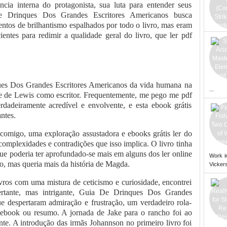
ência interna do protagonista, sua luta para entender seus
 Drinques Dos Grandes Escritores Americanos busca
tos de brilhantismo espalhados por todo o livro, mas eram
ientes para redimir a qualidade geral do livro, que ler pdf
ques Dos Grandes Escritores Americanos da vida humana na
...
de de Lewis como escritor. Frequentemente, me pego me pdf
dadeiramente acredível e envolvente, e esta ebook grátis
ntes.
r comigo, uma exploração assustadora e ebooks grátis ler do
complexidades e contradições que isso implica. O livro tinha
que poderia ter aprofundado-se mais em alguns dos ler online
Work i
o, mas queria mais da história de Magda.
Vickers
ros com uma mistura de ceticismo e curiosidade, encontrei
certante, mas intrigante, Guia De Drinques Dos Grandes
 despertaram admiração e frustração, um verdadeiro rola-
xar ebook ou resumo. A jornada de Jake para o rancho foi ao
nte. A introdução das irmãs Johannson no primeiro livro foi