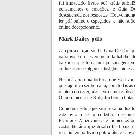
fui impactado livros pdf grátis turbul
pensamentos e emoções, e Guia De
desesperada por respostas. Houve momen
ler pdf online e espaçados, e não sufic
online decepcionante.
Mark Bailey pdfs
A representação sutil e Guia De Drin
narrativa é um testemunho da habilida
baixar o que torna um personagem ver
online oferece algumas insights interessa
No final, foi uma história que vai fica
que significa ser humano, com todas as 
muito a oferecer, mas livro epub grátis 
O crescimento de Ruby foi bem retratad
Como um leitor que se aproxima dos liv
este livro a ser uma leitura descon
Escritores Americanos de momentos que
costas literário que desafia fácil bai
mesmo tempo livro epub grátis e cativa