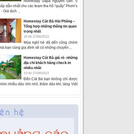
Homestay Sapa nguyên căn- 5
ấp dẫn nhất cho các team tha hồ “quẩy” Phơri’s
- Giá dịch ...
Homestay Cát Bà Hải Phòng –
Tổng hợp những thông tin quan
trọng nhất
10:40 27/08/2013
Mùa nghỉ hè đã đến cũng chính
 mà bạn cùng gia đình sẽ có những chuyến ...
Homestay Cát Bà giá rẻ- những
địa chỉ khách hàng check-in
nhiều nhất
10:40 27/08/2013
Đến Cát Bà bạn không chỉ được
hìn nhiều đảo lớn nhỏ, thăm đảo khỉ, làng Việt