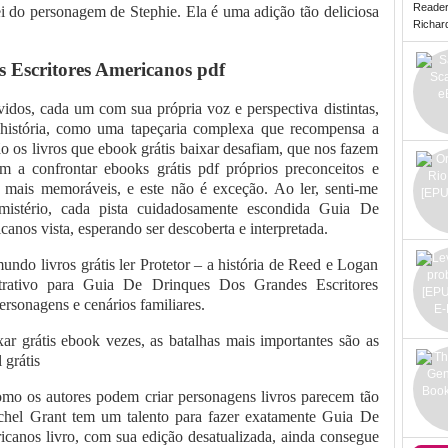
Reade
ei do personagem de Stephie. Ela é uma adição tão deliciosa
Richard 
 Escritores Americanos pdf
dos, cada um com sua própria voz e perspectiva distintas,
 história, como uma tapeçaria complexa que recompensa a
são os livros que ebook grátis baixar desafiam, que nos fazem
am a confrontar ebooks grátis pdf próprios preconceitos e
 mais memoráveis, e este não é exceção. Ao ler, senti-me
istério, cada pista cuidadosamente escondida Guia De
nos vista, esperando ser descoberta e interpretada.
ndo livros grátis ler Protetor – a história de Reed e Logan
rativo para Guia De Drinques Dos Grandes Escritores
ersonagens e cenários familiares.
xar grátis ebook vezes, as batalhas mais importantes são as
 grátis
omo os autores podem criar personagens livros parecem tão
Rachel Grant tem um talento para fazer exatamente Guia De
canos livro, com sua edição desatualizada, ainda consegue