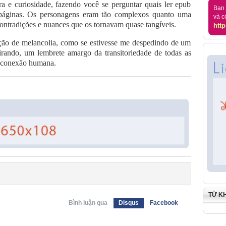
ura e curiosidade, fazendo você se perguntar quais ler epub
Bạn 
 páginas. Os personagens eram tão complexos quanto uma
và c
e contradições e nuances que os tornavam quase tangíveis.
http
ação de melancolia, como se estivesse me despedindo de um
irando, um lembrete amargo da transitoriedade de todas as
a conexão humana.
TỪ K
Bình luận qua
Disqus
Facebook