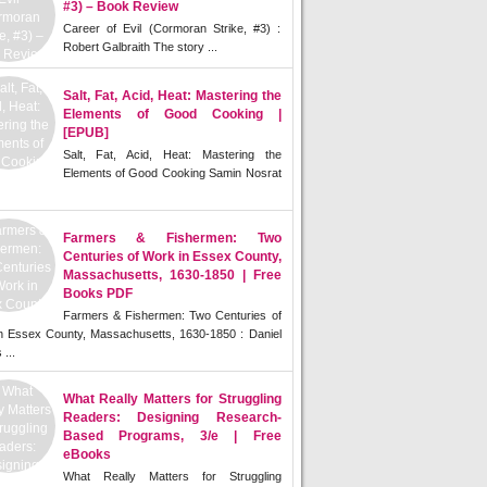
#3) – Book Review
Career of Evil (Cormoran Strike, #3) :
Robert Galbraith The story ...
Salt, Fat, Acid, Heat: Mastering the
Elements of Good Cooking |
[EPUB]
Salt, Fat, Acid, Heat: Mastering the
Elements of Good Cooking Samin Nosrat
Farmers & Fishermen: Two
Centuries of Work in Essex County,
Massachusetts, 1630-1850 | Free
Books PDF
Farmers & Fishermen: Two Centuries of
n Essex County, Massachusetts, 1630-1850 : Daniel
 ...
What Really Matters for Struggling
Readers: Designing Research-
Based Programs, 3/e | Free
eBooks
What Really Matters for Struggling