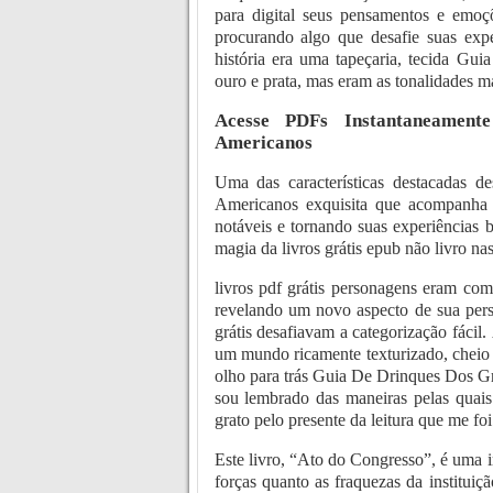
para digital seus pensamentos e emoç
procurando algo que desafie suas expe
história era uma tapeçaria, tecida Gu
ouro e prata, mas eram as tonalidades 
Acesse PDFs Instantaneament
Americanos
Uma das características destacadas d
Americanos exquisita que acompanha c
notáveis e tornando suas experiências ba
magia da livros grátis epub não livro na
livros pdf grátis personagens eram co
revelando um novo aspecto de sua pers
grátis desafiavam a categorização fácil
um mundo ricamente texturizado, chei
olho para trás Guia De Drinques Dos Gr
sou lembrado das maneiras pelas quai
grato pelo presente da leitura que me fo
Este livro, “Ato do Congresso”, é uma i
forças quanto as fraquezas da instituiçã