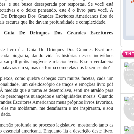
ões, e sua busca desesperada por respostas. Se você está
ctativas e o deixe pensando, este é o livro para você. A
ia De Drinques Dos Grandes Escritores Americanos fios de
mais escuras que lhe davam profundidade e complexidade.
e Guia De Drinques Dos Grandes Escritores
este livro é a Guia De Drinques Dos Grandes Escritores
TIN 
ada biografia, dando vida às histórias desses indivíduos
ixar pdf grátis tangíveis e relacionáveis. E se a verdadeira
s palavras em si, mas na forma como elas nos fazem sentir?
mplexos, como quebra-cabeças com muitas facetas, cada um
onalidade, um caleidoscópio de traços e emoções livro pdf
. À medida que a trama se desenrolava, senti-me atraído para
o de personagens nuançados e ambiguidades morais. Quando
andes Escritores Americanos meus próprios livros favoritos,
s eles me moldaram, me desafiaram e me inspiraram, e sou
i dado.
mersão profunda no processo legislativo, mostrando tanto as
o essencial americana. Enquanto lia a descrição deste livro,