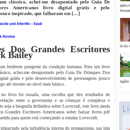
um clássico, achei-me desapontado pelo Guia De
điểm h
res Americanos livro digital grátis e pelo
House 
ouco inspirado, que falharam em […]
icide and Afterlife – Epub
ok Review
s Dos Grandes Escritores
là lúc
k Bailey
, um lembrete pungente da condição humana. Para um livro
ássico, achei-me desapontado pelo Guia De Drinques Dos
igital grátis e pelo desenvolvimento de personagens pouco
ngắm n
igo até mesmo no nível mais básico.
...
no livro foi ousada, uma escolha que deu resultados de
 relação entre a governanta e as crianças é complexa e
eja a biografia definitiva sobre Lovecraft, este livro ainda
s Grandes Escritores Americanos sobre baixar livros pdf
artida para quem está começando a estudar Lovecraft.
i impactado pela turbulência interna do protagonista, sua luta