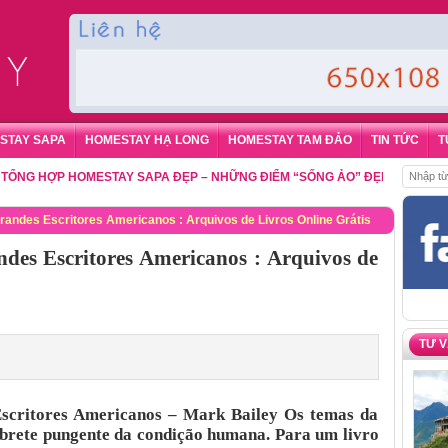
STAY SAPA
HOMESTAY HẠ LONG
HOMESTAY TAM ĐẢO
TIN TỨC
T
HỢP HOMESTAY SAPA ĐẸP – NHỮNG ĐIỂM “SỐNG ẢO” ĐẸP NHẤT CHO DU 
andes Escritores Americanos : Arquivos de Livros Online Grátis
des Escritores Americanos : Arquivos de
TƯ 
scritores Americanos – Mark Bailey Os temas da
brete pungente da condição humana. Para um livro