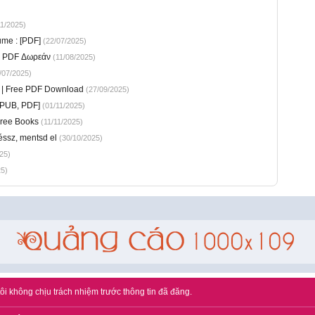
1/2025)
ume : [PDF]
(22/07/2025)
η PDF Δωρεάν
(11/08/2025)
/07/2025)
ic | Free PDF Download
(27/09/2025)
EPUB, PDF]
(01/11/2025)
Free Books
(11/11/2025)
éssz, mentsd el
(30/10/2025)
25)
5)
ôi không chịu trách nhiệm trước thông tin đã đăng.