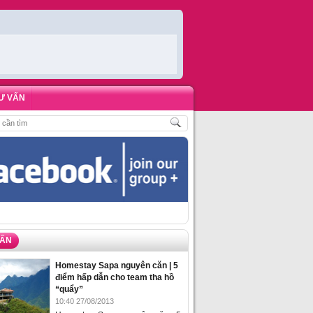
Ư VẤN
KHÁCH
,
ĐẶT PHÒNG HOMESTAY BIỂN HẠ LONG – 5 ĐỊA ĐIỂM ĐƯỢC LÒNG D
VẤN
Homestay Sapa nguyên căn | 5
điểm hấp dẫn cho team tha hồ
“quẩy”
10:40 27/08/2013