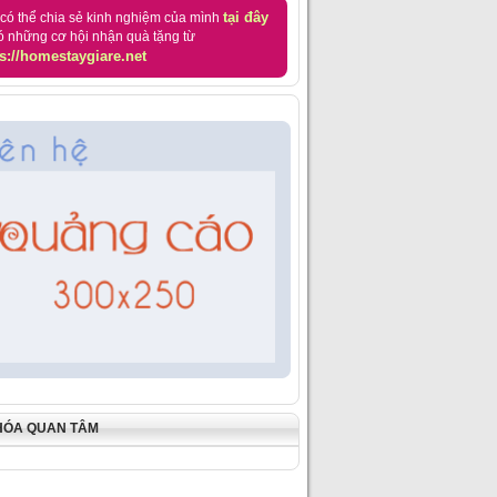
tại đây
có thể chia sẻ kinh nghiệm của mình
ó những cơ hội nhận quà tặng từ
s://homestaygiare.net
HÓA QUAN TÂM