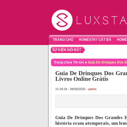
TRANG CHỦ
HOMESTAY CÁT BÀ
HOME
SỰ KIỆN NỔI BẬT
TỔNG 
Trang chủ
Tin tức
Guia De Drinques Dos Gr
Guia De Drinques Dos Gran
Livros Online Grátis
21:34:24 - 09/09/2025 -
admin
Guia De Drinques Dos Grandes E
história eram atemporais, um lem