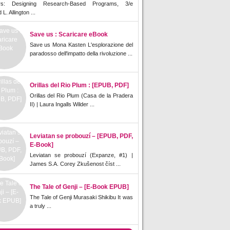
rs: Designing Research-Based Programs, 3/e
L. Allington ...
Save us : Scaricare eBook
Save us Mona Kasten L'esplorazione del
paradosso dell'impatto della rivoluzione ...
Orillas del Rio Plum : [EPUB, PDF]
Orillas del Rio Plum (Casa de la Pradera
II) | Laura Ingalls Wilder ...
Leviatan se probouzí – [EPUB, PDF,
E-Book]
Leviatan se probouzí (Expanze, #1) |
James S.A. Corey Zkušenost číst ...
The Tale of Genji – [E-Book EPUB]
The Tale of Genji Murasaki Shikibu It was
a truly ...