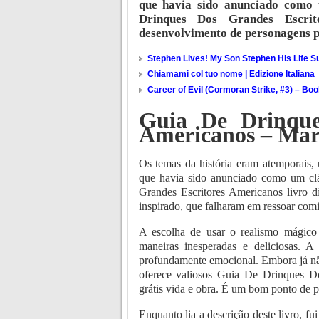
que havia sido anunciado como 
Drinques Dos Grandes Escrito
desenvolvimento de personagens p
Stephen Lives! My Son Stephen His Life Su
Chiamami col tuo nome | Edizione Italiana
Career of Evil (Cormoran Strike, #3) – Bo
Guia De Drinque
Americanos – Mar
Os temas da história eram atemporais
que havia sido anunciado como um cl
Grandes Escritores Americanos livro d
inspirado, que falharam em ressoar com
A escolha de usar o realismo mágico 
maneiras inesperadas e deliciosas. A
profundamente emocional. Embora já não s
oferece valiosos Guia De Drinques Do
grátis vida e obra. É um bom ponto de p
Enquanto lia a descrição deste livro, fu