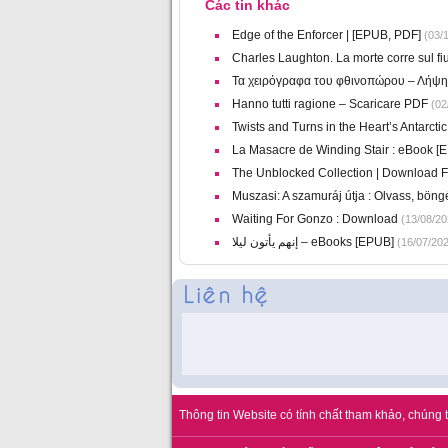
Các tin khác
Edge of the Enforcer | [EPUB, PDF]
(03/1
Charles Laughton. La morte corre sul fi
Τα χειρόγραφα του φθινοπώρου – Λήψ
Hanno tutti ragione – Scaricare PDF
(02
Twists and Turns in the Heart’s Antarct
La Masacre de Winding Stair : eBook [
The Unblocked Collection | Download 
Muszasi: A szamuráj útja : Olvass, böng
Waiting For Gonzo : Download
(13/08/20
إنهم يأتون ليلا – eBooks [EPUB]
(16/07/202
Thông tin Website có tính chất tham khảo, chúng t