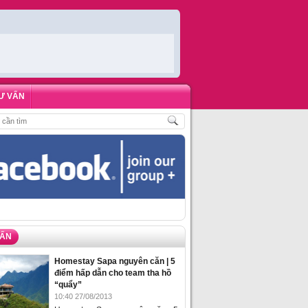
Ư VẤN
HOMESTAY BIỂN HẠ LONG – 5 ĐỊA ĐIỂM ĐƯỢC LÒNG DU KHÁCH NHẤT
,
NHỮ
VẤN
Homestay Sapa nguyên căn | 5
điểm hấp dẫn cho team tha hồ
“quẩy”
10:40 27/08/2013