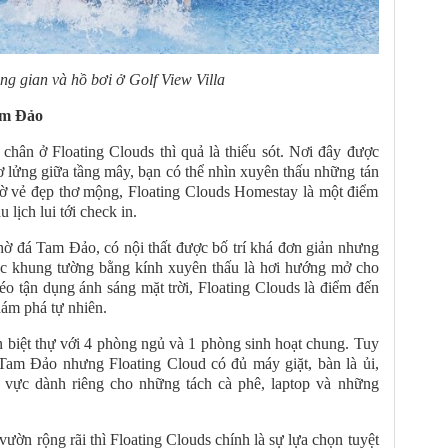
g gian và hồ bơi ở Golf View Villa
am Đảo
ân ở Floating Clouds thì quả là thiếu sót. Nơi đây được
lửng giữa tầng mây, bạn có thể nhìn xuyên thấu những tán
Nhờ vẻ đẹp thơ mộng, Floating Clouds Homestay là một điểm
 lịch lui tới check in.
thờ đá Tam Đảo, có nội thất được bố trí khá đơn giản nhưng
các khung tường bằng kính xuyên thấu là hơi hướng mở cho
o tận dụng ánh sáng mặt trời, Floating Clouds là điểm đến
ám phá tự nhiên.
 biệt thự với 4 phòng ngủ và 1 phòng sinh hoạt chung. Tuy
Tam Đảo nhưng Floating Cloud có đủ máy giặt, bàn là ủi,
 vực dành riêng cho những tách cà phê, laptop và những
ườn rộng rãi thì Floating Clouds chính là sự lựa chọn tuyệt