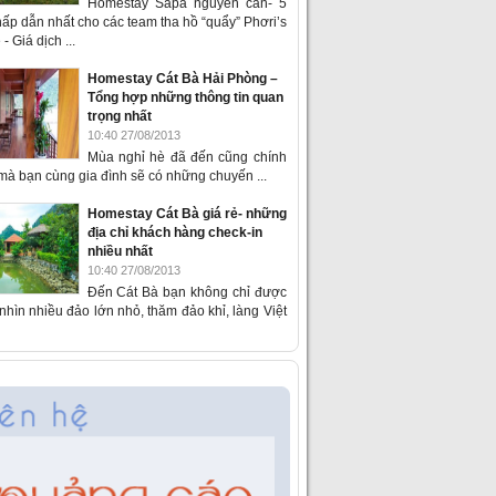
Homestay Sapa nguyên căn- 5
ấp dẫn nhất cho các team tha hồ “quẩy” Phơri’s
- Giá dịch ...
Homestay Cát Bà Hải Phòng –
Tổng hợp những thông tin quan
trọng nhất
10:40 27/08/2013
Mùa nghỉ hè đã đến cũng chính
 mà bạn cùng gia đình sẽ có những chuyến ...
Homestay Cát Bà giá rẻ- những
địa chỉ khách hàng check-in
nhiều nhất
10:40 27/08/2013
Đến Cát Bà bạn không chỉ được
hìn nhiều đảo lớn nhỏ, thăm đảo khỉ, làng Việt