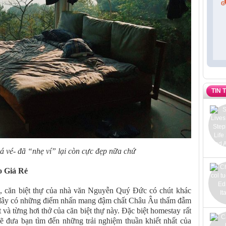
TIN 
 vé- đã “nhẹ ví” lại còn cực đẹp nữa chứ
 Giá Rẻ
, căn biệt thự của nhà văn Nguyễn Quý Đức có chút khác
 đây có những điểm nhấn mang đậm chất Châu Âu thấm đẫm
 và từng hơi thở của căn biệt thự này. Đặc biệt homestay rất
sẽ đưa bạn tìm đến những trải nghiệm thuần khiết nhất của