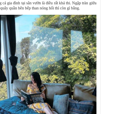
cả gia đình tại sân vườn là điều rất khả thi. Ngập tràn giữa
ây quần bên bếp than nóng hổi thì còn gì bằng.