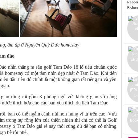
Reade
Richard 
ọng, ấm áp ở Nguyễn Quý Đức homestay
Tam đảo
o nhìn thẳng ra sân golf Tam Đảo 18 lỗ tiêu chuẩn quốc
 là homestay có một tầm nhìn đẹp nhất ở Tam Đảo. Khi đến
điều đầu tiên đó chính là một không gian rất riêng tư và yên
 giãn.
gian rộng rãi gồm 3 phòng ngủ với không gian vô cùng
ồ nước thích hợp cho các bạn yêu thích du lịch Tam Đảo.
trời, bạn có thể ngắm cảnh núi non hùng vĩ từ trên cao. Vừa
 trong sự rộng lớn của thiên nhiên thì chỉ có thể là Golf
omestay ở Tam Đảo giá rẻ này thôi cũng đủ để bạn có những
ạn bè rồi nhé.