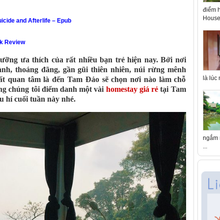
điểm h
House 
icide and Afterlife – Epub
ok Review
ưỡng ưa thích của rất nhiều bạn trẻ hiện nay. Bởi nơi
nh, thoáng đãng, gần gũi thiên nhiên, núi rừng mênh
là lúc
ất quan tâm là đến Tam Đảo sẽ chọn nơi nào làm chỗ
ng chúng tôi điểm danh một vài
homestay giá rẻ
tại Tam
 hí cuối tuần này nhé.
ngắm n
...