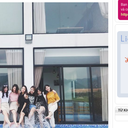
Bạn 
và c
http
TỪ K