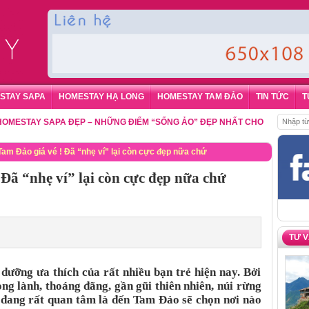
STAY SAPA
HOMESTAY HẠ LONG
HOMESTAY TAM ĐẢO
TIN TỨC
T
A ĐẸP – NHỮNG ĐIỂM “SỐNG ẢO” ĐẸP NHẤT CHO DU KHÁCH
,
ĐẶT PHÒNG 
m Đảo giá vé ! Đã “nhẹ ví” lại còn cực đẹp nữa chứ
Đã “nhẹ ví” lại còn cực đẹp nữa chứ
TƯ 
dưỡng ưa thích của rất nhiều bạn trẻ hiện nay. Bởi
ng lành, thoáng đãng, gần gũi thiên nhiên, núi rừng
đang rất quan tâm là đến Tam Đảo sẽ chọn nơi nào