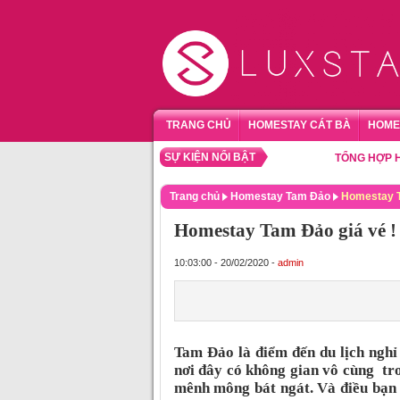
TRANG CHỦ
HOMESTAY CÁT BÀ
HOME
SỰ KIỆN NỔI BẬT
TỔNG HỢP HOMESTAY SAP
Trang chủ
Homestay Tam Đảo
Homestay Ta
Homestay Tam Đảo giá vé ! 
10:03:00 - 20/02/2020 -
admin
Tam Đảo là điểm đến du lịch nghỉ 
nơi đây có không gian vô cùng tro
mênh mông bát ngát. Và điều bạn 