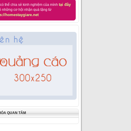
tại đây
có thể chia sẻ kinh nghiệm của mình
ó những cơ hội nhận quà tặng từ
s://homestaygiare.net
HÓA QUAN TÂM