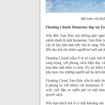
Mê mân với khôn
Floating Clouds
Homestay đẹp tại T
Nếu đến Tam Đảo mà không ghé nghỉ ch
mệnh danh là một homestay Tam Đảo lơ 
cây từ khi ánh mặt trời vừa ló rạng. 
đến thu hút rất nhiều người trẻ tuổi mê du
Floating Clouds nằm ở vị trí cạnh nhà 
sang trọng, với phong cách hiện đại, 
mọi tầm mắt nhìn xa hơn. Do sự khéo lé
hứa hẹn cho những người mê du lịch kh
Floating Cloud Tam Đảo vốn là một căn
ít phòng so với nhóm các homestay ở 
wifi, chỗ đậu xe miễn phí và một khu
quyển sách.
Nếu bạn thích nơi ở có một khoảng sân v