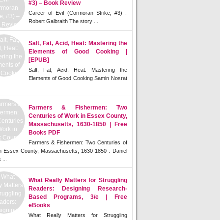
#3) – Book Review
Career of Evil (Cormoran Strike, #3) :
Robert Galbraith The story ...
Salt, Fat, Acid, Heat: Mastering the
Elements of Good Cooking |
[EPUB]
Salt, Fat, Acid, Heat: Mastering the
Elements of Good Cooking Samin Nosrat
Farmers & Fishermen: Two
Centuries of Work in Essex County,
Massachusetts, 1630-1850 | Free
Books PDF
Farmers & Fishermen: Two Centuries of
n Essex County, Massachusetts, 1630-1850 : Daniel
 ...
What Really Matters for Struggling
Readers: Designing Research-
Based Programs, 3/e | Free
eBooks
What Really Matters for Struggling