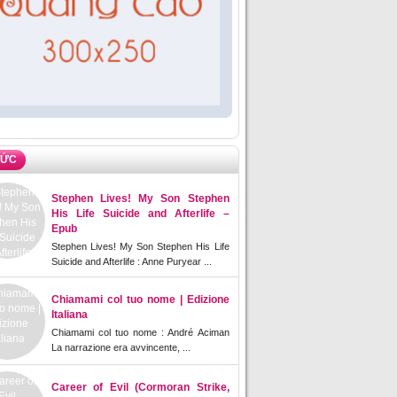
TỨC
Stephen Lives! My Son Stephen
His Life Suicide and Afterlife –
Epub
Stephen Lives! My Son Stephen His Life
Suicide and Afterlife : Anne Puryear ...
Chiamami col tuo nome | Edizione
Italiana
Chiamami col tuo nome : André Aciman
La narrazione era avvincente, ...
Career of Evil (Cormoran Strike,