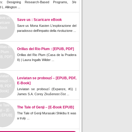
rs: Designing Research-Based Programs, 3/e
L. Allington ...
Save us : Scaricare eBook
Save us Mona Kasten L'esplorazione del
paradosso dell'impatto della rivoluzione ...
Orillas del Rio Plum : [EPUB, PDF]
Orillas del Rio Plum (Casa de la Pradera
II) | Laura Ingalls Wilder ...
Leviatan se probouzí – [EPUB, PDF,
E-Book]
Leviatan se probouzí (Expanze, #1) |
James S.A. Corey Zkušenost číst ...
The Tale of Genji – [E-Book EPUB]
The Tale of Genji Murasaki Shikibu It was
a truly ...