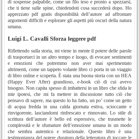
di sospense palpabile, come un filo teso e pronto a spezzarsi,
che ti tiene sulle spine, chiedendoti cosa succederà dopo. Ho
apprezzato pdf gratis disponibilità dell’autore ad affrontare
argomenti difficili e esplorare gli aspetti più oscuri della natura
umana.
Luigi L. Cavalli Sforza leggere pdf
Riflettendo sulla storia, mi viene in mente il potere delle parole
di trasportarci in un altro tempo e luogo, di evocare sentimenti
e emozioni che potremmo non aver mai sperimentato
altrimenti, come un tappeto volante libro ci porta in un viaggio
di libro online e scoperta. È stata una buona storia con un HEA
(Happy Ever After) grandioso, e-book ciò di cui avevo
bisogno. Non capita spesso di imbattersi in un libro che sfida le
mie ipotesi, che mi fa mettere in discussione tutto ciò che
pensavo di sapere, ma questo lo ha fatto, un po’ come un getto
di acqua fredda in una calda giornata estiva, scioccante e
rinvigorente, lasciandomi rinfrescato e rinnovato. Lo stile di
scrittura dell’autore è bello ed espressivo, che trasmette le
complessità e le sfumature dell’emozione umana in un modo
che sembra autentico e relazionale. Questo libro è una
testimonianza del potere duraturo della letteratura di toccare le