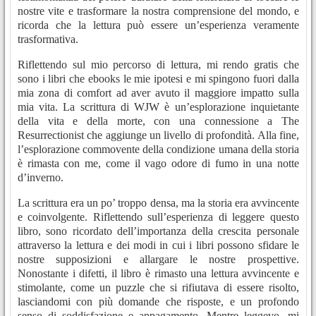
nostre vite e trasformare la nostra comprensione del mondo, e
ricorda che la lettura può essere un’esperienza veramente
trasformativa.
Riflettendo sul mio percorso di lettura, mi rendo gratis che
sono i libri che ebooks le mie ipotesi e mi spingono fuori dalla
mia zona di comfort ad aver avuto il maggiore impatto sulla
mia vita. La scrittura di WJW è un’esplorazione inquietante
della vita e della morte, con una connessione a The
Resurrectionist che aggiunge un livello di profondità. Alla fine,
l’esplorazione commovente della condizione umana della storia
è rimasta con me, come il vago odore di fumo in una notte
d’inverno.
La scrittura era un po’ troppo densa, ma la storia era avvincente
e coinvolgente. Riflettendo sull’esperienza di leggere questo
libro, sono ricordato dell’importanza della crescita personale
attraverso la lettura e dei modi in cui i libri possono sfidare le
nostre supposizioni e allargare le nostre prospettive.
Nonostante i difetti, il libro è rimasto una lettura avvincente e
stimolante, come un puzzle che si rifiutava di essere risolto,
lasciandomi con più domande che risposte, e un profondo
senso di soddisfazione e appagamento. Mentre leggevo, mi