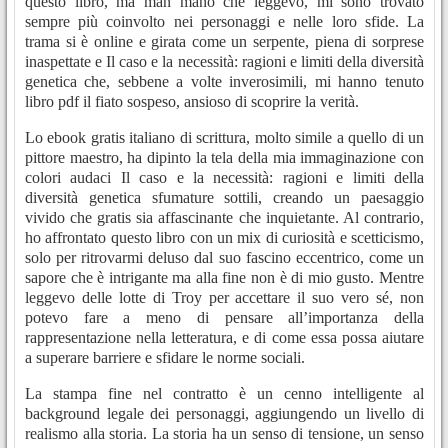
questo libro, ma man mano che leggevo, mi sono trovato
sempre più coinvolto nei personaggi e nelle loro sfide. La
trama si è online e girata come un serpente, piena di sorprese
inaspettate e Il caso e la necessità: ragioni e limiti della diversità
genetica che, sebbene a volte inverosimili, mi hanno tenuto
libro pdf il fiato sospeso, ansioso di scoprire la verità.
Lo ebook gratis italiano di scrittura, molto simile a quello di un
pittore maestro, ha dipinto la tela della mia immaginazione con
colori audaci Il caso e la necessità: ragioni e limiti della
diversità genetica sfumature sottili, creando un paesaggio
vivido che gratis sia affascinante che inquietante. Al contrario,
ho affrontato questo libro con un mix di curiosità e scetticismo,
solo per ritrovarmi deluso dal suo fascino eccentrico, come un
sapore che è intrigante ma alla fine non è di mio gusto. Mentre
leggevo delle lotte di Troy per accettare il suo vero sé, non
potevo fare a meno di pensare all’importanza della
rappresentazione nella letteratura, e di come essa possa aiutare
a superare barriere e sfidare le norme sociali.
La stampa fine nel contratto è un cenno intelligente al
background legale dei personaggi, aggiungendo un livello di
realismo alla storia. La storia ha un senso di tensione, un senso