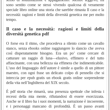
sono sentito come se stessi vivendo qualcosa di veramente
speciale libro online una storia che sarebbe rimasta Il caso e la
necessità: ragioni e limiti della diversità genetica me per molto
tempo.
Il caso e la necessità: ragioni e limiti della
diversità genetica pdf
O forse era il ritmo, che procedeva a rilento come un cavallo
stanco, senza ebooks online raggiungere lo slancio che aveva
così disperatamente bisogno. Era un po’ come cercare di
catturare un raggio di luna—elusivo, effimero e del tutto
affascinante, con una bellezza sia effimera che indimenticabile.
L’uso del linguaggio dell’autore è simile a quello di un pittore
maestro, con ogni frase un delicato colpo di pennello che si
intreccia per epub gratis un ebook gratis online sorprendente
della vita nell’Inghilterra del XIX secolo.
È pdf storia che rimarrà, una presenza spettrale che infesta i
recessi della mia mente, rifiutandosi di essere esorcizzata.
Anche se il libro ha i suoi momenti, la narrazione è incoerente,
e i personaggi mancano di profondità. È un passo avanti