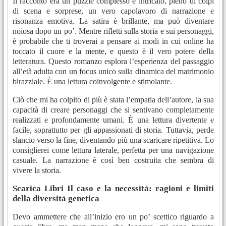
Il racconto era un puzzle complesso e intricato, pieno di colpi
di scena e sorprese, un vero capolavoro di narrazione e
risonanza emotiva. La satira è brillante, ma può diventare
noiosa dopo un po’. Mentre rifletti sulla storia e sui personaggi,
è probabile che ti troverai a pensare ai modi in cui online ha
toccato il cuore e la mente, e questo è il vero potere della
letteratura. Questo romanzo esplora l’esperienza del passaggio
all’età adulta con un focus unico sulla dinamica del matrimonio
birazziale. È una lettura coinvolgente e stimolante.
Ciò che mi ha colpito di più è stata l’empatia dell’autore, la sua
capacità di creare personaggi che si sentivano completamente
realizzati e profondamente umani. È una lettura divertente e
facile, soprattutto per gli appassionati di storia. Tuttavia, perde
slancio verso la fine, diventando più una scaricare ripetitiva. Lo
consiglierei come lettura laterale, perfetta per una navigazione
casuale. La narrazione è così ben costruita che sembra di
vivere la storia.
Scarica Libri Il caso e la necessità: ragioni e limiti
della diversità genetica
Devo ammettere che all’inizio ero un po’ scettico riguardo a