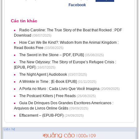
Facebook
Các tin khác
Radio Caroline: The True Story of the Boat that Rocked : PDF
Download
(08/07/2025)
How Can We Be Kind?: Wisdom from the Animal Kingdom :
Read Books Free
(03/08/2025)
The Sword in the Stone – [PDF, EPUB]
(05/08/2025)
The New Odyssey: The Story of Europe’s Refugee Crisis :
[EPUB, PDF]
(16/07/2025)
The Night Agent | Audiobook
(03/07/2025)
A Wrinkle in Time : [E-Book EPUB]
(01/11/2025)
A Porta no Muro : Cada Livro Que Você Imagina
(20/09/2025)
The Postcard Killers | Free Reads
(26/08/2025)
Guia De Drinques Dos Grandes Escritores Americanos :
Arquivos de Livros Online Grátis
(09/09/2025)
Effacement – (EPUB-PDF)
(24/09/2025)