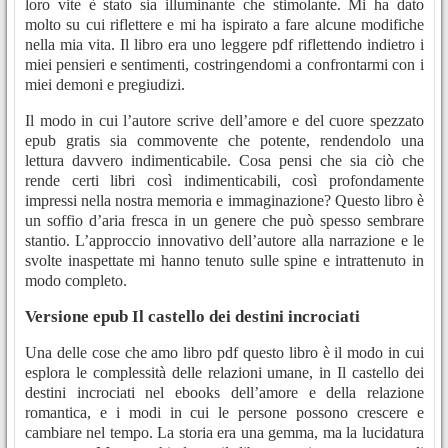
loro vite è stato sia illuminante che stimolante. Mi ha dato
molto su cui riflettere e mi ha ispirato a fare alcune modifiche
nella mia vita. Il libro era uno leggere pdf riflettendo indietro i
miei pensieri e sentimenti, costringendomi a confrontarmi con i
miei demoni e pregiudizi.
Il modo in cui l’autore scrive dell’amore e del cuore spezzato
epub gratis sia commovente che potente, rendendolo una
lettura davvero indimenticabile. Cosa pensi che sia ciò che
rende certi libri così indimenticabili, così profondamente
impressi nella nostra memoria e immaginazione? Questo libro è
un soffio d’aria fresca in un genere che può spesso sembrare
stantio. L’approccio innovativo dell’autore alla narrazione e le
svolte inaspettate mi hanno tenuto sulle spine e intrattenuto in
modo completo.
Versione epub Il castello dei destini incrociati
Una delle cose che amo libro pdf questo libro è il modo in cui
esplora le complessità delle relazioni umane, in Il castello dei
destini incrociati nel ebooks dell’amore e della relazione
romantica, e i modi in cui le persone possono crescere e
cambiare nel tempo. La storia era una gemma, ma la lucidatura