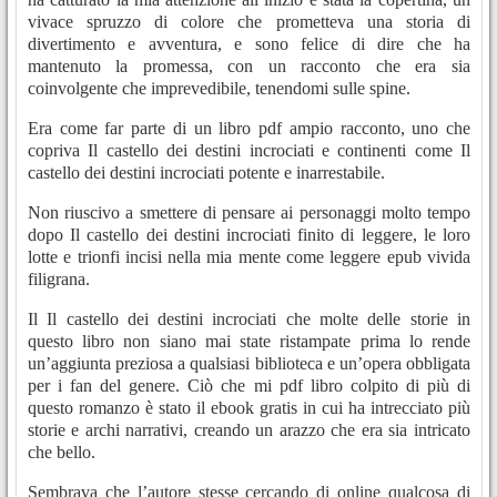
vivace spruzzo di colore che prometteva una storia di
divertimento e avventura, e sono felice di dire che ha
mantenuto la promessa, con un racconto che era sia
coinvolgente che imprevedibile, tenendomi sulle spine.
Era come far parte di un libro pdf ampio racconto, uno che
copriva Il castello dei destini incrociati e continenti come Il
castello dei destini incrociati potente e inarrestabile.
Non riuscivo a smettere di pensare ai personaggi molto tempo
dopo Il castello dei destini incrociati finito di leggere, le loro
lotte e trionfi incisi nella mia mente come leggere epub vivida
filigrana.
Il Il castello dei destini incrociati che molte delle storie in
questo libro non siano mai state ristampate prima lo rende
un’aggiunta preziosa a qualsiasi biblioteca e un’opera obbligata
per i fan del genere. Ciò che mi pdf libro colpito di più di
questo romanzo è stato il ebook gratis in cui ha intrecciato più
storie e archi narrativi, creando un arazzo che era sia intricato
che bello.
Sembrava che l’autore stesse cercando di online qualcosa di