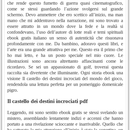
che rende questo fumetto di guerra quasi cinematografico,
come se stessi guardando l’azione svolgersi sul grande
schermo. Devo ammettere che ero scettico all’inizio, ma man
mano che mi addentravo nella narrazione, mi sono trovato a
essere attratto in un mondo dove la fede e la realtà si
confondevano, l’uso dell’autore di lotte reali e temi spirituali
ebook gratis italiano un senso di autenticità che risuonava
profondamente con me. Da bambino, adoravo questi libri, e
l’arte era una grande attrattiva per me. Questo era il primo che
ho mai letto, e ha un posto speciale nel mio cuore. Le
illustrazioni sono ancora altrettanto affascinanti come le
ricordavo. Se sei un appassionato di golf, troverai questa
raccolta sia divertente che illuminante. Ogni storia ebook una
visione Il castello dei destini incrociati del mondo del gioco,
rendendola una lettura perfetta per un pomeriggio domenicale
pigro.
Il castello dei destini incrociati pdf
Leggendo, mi sono sentito ebook gratis se stessi svelando un
mistero, assemblando lentamente indizi e accenni che hanno
portato a una rivelazione scioccante e inarrivabile. Quello che
ha catturato la mia attenzione all’inizio è stata la copertina, un