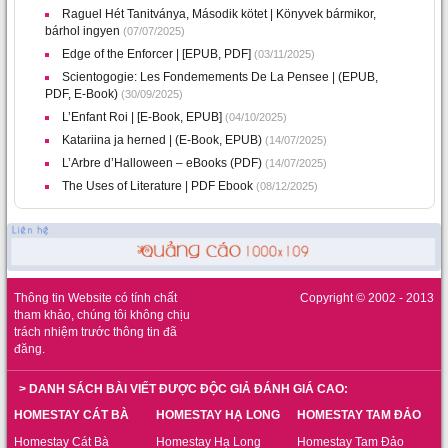
Raguel Hét Tanitványa, Második kötet | Könyvek bármikor,
bárhol ingyen
(07/07/2025)
Edge of the Enforcer | [EPUB, PDF]
(03/11/2025)
Scientogogie: Les Fondemements De La Pensee | (EPUB,
PDF, E-Book)
(30/09/2025)
L’Enfant Roi | [E-Book, EPUB]
(04/10/2025)
Katariina ja herned | (E-Book, EPUB)
(14/07/2025)
L’Arbre d’Halloween – eBooks (PDF)
(14/07/2025)
The Uses of Literature | PDF Ebook
(08/12/2025)
Thông tin Website có tính chất
Copyright © 2002 - 2013
tham khảo, chúng tôi không chịu
trách nhiệm trước thông tin đã
đăng.
> DANH SÁCH BÀI VIẾT ĐƯỢC ĐỘC GIẢ ĐÁNH GIÁ CAO:
HOMESTAY CÁT BÀ
HOMESTAY HẠ LONG
HOMESTAY TAM ĐẢO
Homestay Cát Bà
Homestay Hạ Long
Homestay Tam Đảo