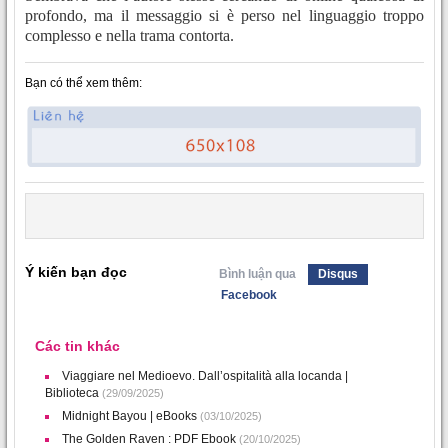
profondo, ma il messaggio si è perso nel linguaggio troppo
complesso e nella trama contorta.
Bạn có thể xem thêm:
Ý kiến bạn đọc
Bình luận qua
Disqus
Facebook
Các tin khác
Viaggiare nel Medioevo. Dall’ospitalità alla locanda |
Biblioteca
(29/09/2025)
Midnight Bayou | eBooks
(03/10/2025)
The Golden Raven : PDF Ebook
(20/10/2025)