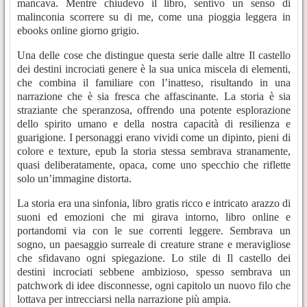
mancava. Mentre chiudevo il libro, sentivo un senso di
malinconia scorrere su di me, come una pioggia leggera in
ebooks online giorno grigio.
Una delle cose che distingue questa serie dalle altre Il castello
dei destini incrociati genere è la sua unica miscela di elementi,
che combina il familiare con l’inatteso, risultando in una
narrazione che è sia fresca che affascinante. La storia è sia
straziante che speranzosa, offrendo una potente esplorazione
dello spirito umano e della nostra capacità di resilienza e
guarigione. I personaggi erano vividi come un dipinto, pieni di
colore e texture, epub la storia stessa sembrava stranamente,
quasi deliberatamente, opaca, come uno specchio che riflette
solo un’immagine distorta.
La storia era una sinfonia, libro gratis ricco e intricato arazzo di
suoni ed emozioni che mi girava intorno, libro online e
portandomi via con le sue correnti leggere. Sembrava un
sogno, un paesaggio surreale di creature strane e meravigliose
che sfidavano ogni spiegazione. Lo stile di Il castello dei
destini incrociati sebbene ambizioso, spesso sembrava un
patchwork di idee disconnesse, ogni capitolo un nuovo filo che
lottava per intrecciarsi nella narrazione più ampia.