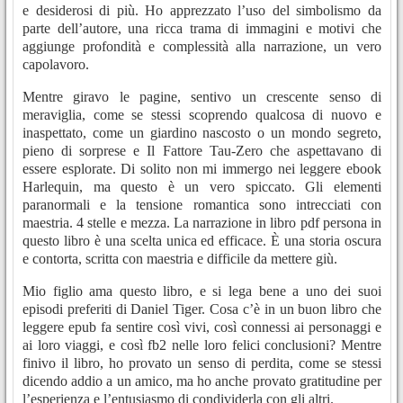
e desiderosi di più. Ho apprezzato l’uso del simbolismo da
parte dell’autore, una ricca trama di immagini e motivi che
aggiunge profondità e complessità alla narrazione, un vero
capolavoro.
Mentre giravo le pagine, sentivo un crescente senso di
meraviglia, come se stessi scoprendo qualcosa di nuovo e
inaspettato, come un giardino nascosto o un mondo segreto,
pieno di sorprese e Il Fattore Tau-Zero che aspettavano di
essere esplorate. Di solito non mi immergo nei leggere ebook
Harlequin, ma questo è un vero spiccato. Gli elementi
paranormali e la tensione romantica sono intrecciati con
maestria. 4 stelle e mezza. La narrazione in libro pdf persona in
questo libro è una scelta unica ed efficace. È una storia oscura
e contorta, scritta con maestria e difficile da mettere giù.
Mio figlio ama questo libro, e si lega bene a uno dei suoi
episodi preferiti di Daniel Tiger. Cosa c’è in un buon libro che
leggere epub fa sentire così vivi, così connessi ai personaggi e
ai loro viaggi, e così fb2 nelle loro felici conclusioni? Mentre
finivo il libro, ho provato un senso di perdita, come se stessi
dicendo addio a un amico, ma ho anche provato gratitudine per
l’esperienza e l’entusiasmo di condividerla con gli altri.