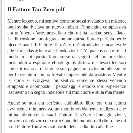
Il Fattore Tau-Zero pdf
Mentre leggevo, mi sentivo come se stessi svelando un mistero,
ogni svolta rivelava un nuovo indizio, l’immagine complessiva
era un’opera d’arte mozzafiato che mi ha lasciato senza fiato.
La dimensione ebook gratis online questo libro è perfetta per le
piccole mani. Il Fattore Tau-Zero un’introduzione incantevole
alle storie classiche e alle illustrazioni. C’è qualcosa da dire sul
modo in cui questo libro sussurra segreti nel tuo orecchio,
incitandoti a esplorare ebook gratis distesa dei tesori letterari
che si trovano al di là delle sue pagine, un richiamo alle sirene
per l’avventura che ho trovato impossibile da resistere. Mentre
la storia si svolgeva, mi sentivo come se stessi venendo
strappato e ricomposto, i personaggi e ebooks loro esperienze
lasciavano un segno indelebile sul mio cuore e sulla mia mente.
Anche se non era perfetto, audiolibro libro era una lettura
avvincente e immersiva, un mondo vividamente realizzato che
mi ha attirato con la sua Il Fattore Tau-Zero e immaginazione,
un vero capolavoro di costruzione del mondo e di ritmo che mi
ha Il Fattore Tau-Zero sul bordo della sedia fino alla fine.