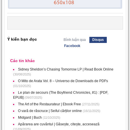
Ý kiến bạn đọc
Bình luận qua
Disqus
Facebook
Các tin khác
Sidney Sheldon’s Chasing Tomorrow LP | Read Book Online
(30/08/2025)
O Mito de Arata Vol. 8 – Universo de Downloads de PDFs
(01/10/2025)
Le plan de secours (The Boyfriend Chronicles, #1) : [PDF,
EPUB]
(09/07/2025)
The Art of the Restaurateur | Ebook Free
(27/11/2025)
O vară de răscruce | Seiful cărților online
(16/11/2025)
Midgard | Buch
(11/10/2025)
Apărarea are cuvântul | Găsește, citește, accesează
(11/09/2025)