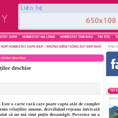
STAY SAPA
HOMESTAY HẠ LONG
HOMESTAY TAM ĐẢO
TIN TỨC
T
HOMESTAY SAPA ĐẸP – NHỮNG ĐIỂM “SỐNG ẢO” ĐẸP NHẤT CHO DU KHÁ
l cărților deschise
ților deschise
TƯ 
 Este o carte rară care poate capta atât de complet
enia relațiilor umane, dezvăluind rețeaua intricată
utut să nu mă simt puțin dezamăgit. Povestea nu a