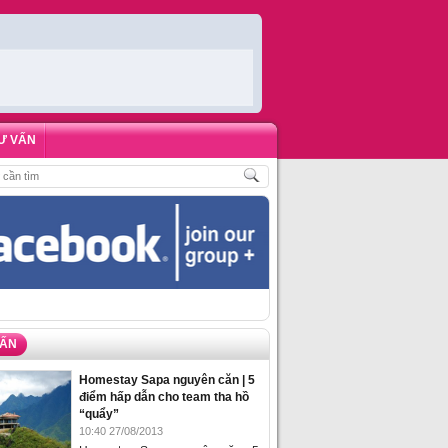
Ư VẤN
CH
,
ĐẶT PHÒNG HOMESTAY BIỂN HẠ LONG – 5 ĐỊA ĐIỂM ĐƯỢC LÒNG DU K
VẤN
Homestay Sapa nguyên căn | 5
điểm hấp dẫn cho team tha hồ
“quẩy”
10:40 27/08/2013