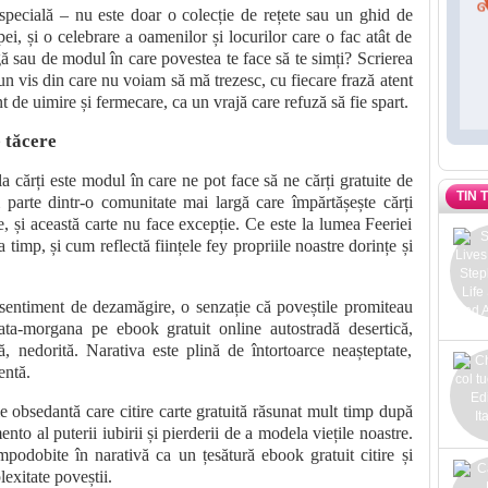
 specială – nu este doar o colecție de rețete sau un ghid de
pei, și o celebrare a oamenilor și locurilor care o fac atât de
gă sau de modul în care povestea te face să te simți? Scrierea
un vis din care nu voiam să mă trezesc, cu fiecare frază atent
 de uimire și fermecare, ca un vrajă care refuză să fie spart.
e tăcere
a cărți este modul în care ne pot face să ne cărți gratuite de
TIN 
m parte dintr-o comunitate mai largă care împărtășește cărți
re, și această carte nu face excepție. Ce este la lumea Feeriei
timp, și cum reflectă ființele fey propriile noastre dorințe și
sentiment de dezamăgire, o senzație că poveștile promiteau
ata-morgana pe ebook gratuit online autostradă desertică,
, nedorită. Narativa este plină de întortoarce neașteptate,
entă.
 obsedantă care citire carte gratuită răsunat mult timp după
to al puterii iubirii și pierderii de a modela viețile noastre.
mpodobite în narativă ca un țesătură ebook gratuit citire și
xitate poveștii.