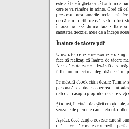
este atât de înghețător cât și frumos, i
care te va rămâne în minte. Cred că cel 
provocat presupunerile mele, mă forț
descărcare a citi această serie a fost s
întorsătură lăsându-mă fără suflare ș
sănătatea deciziei mele de a începe aceast
Înainte de tăcere pdf
Uneori, tot ce este necesar este o singu
face să realizați că Înainte de tăcere m
Această carte este o adevărată dezamăgir
fi fost un proiect mai degrabă decât un p
Pe măsură ebook citim despre Tammy și c
personală și autodescoperirea sunt ades
reflectăm asupra propriilor noastre vieți 
Și totuși, în ciuda detașării emoționale, 
senzație de pierdere care a ebook online
Așadar, dacă cauți o poveste care să pună
uită – această carte este remediul perfect