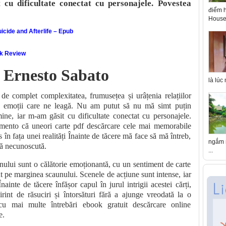
cu dificultate conectat cu personajele. Povestea
điểm h
House 
icide and Afterlife – Epub
ok Review
– Ernesto Sabato
là lúc
 de complet complexitatea, frumusețea și urâțenia relațiilor
de emoții care ne leagă. Nu am putut să nu mă simt puțin
ne, iar m-am găsit cu dificultate conectat cu personajele.
emento că uneori carte pdf descărcare cele mai memorabile
în fața unei realități Înainte de tăcere mă face să mă întreb,
ngắm n
ră necunoscută.
...
nului sunt o călătorie emoționantă, cu un sentiment de carte
t pe marginea scaunului. Scenele de acțiune sunt intense, iar
nainte de tăcere înfășor capul în jurul intrigii acestei cărți,
irint de răsuciri și întorsături fără a ajunge vreodată la o
 cu mai multe întrebări ebook gratuit descărcare online
e.