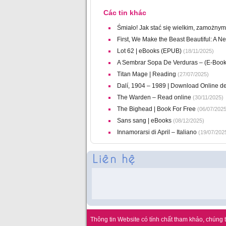
Các tin khác
Śmiało! Jak stać się wielkim, zamożny
First, We Make the Beast Beautiful: A N
Lot 62 | eBooks (EPUB)
(18/11/2025)
A Sembrar Sopa De Verduras – (E-Book
Titan Mage | Reading
(27/07/2025)
Dalí, 1904 – 1989 | Download Online de
The Warden – Read online
(30/11/2025)
The Bighead | Book For Free
(06/07/2025
Sans sang | eBooks
(08/12/2025)
Innamorarsi di April – Italiano
(19/07/202
Thông tin Website có tính chất tham khảo, chúng t