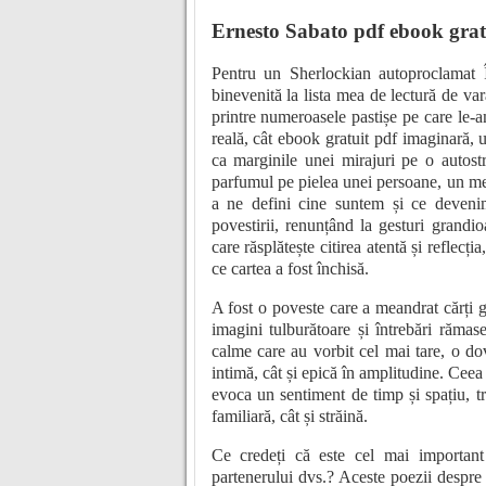
Ernesto Sabato pdf ebook grat
Pentru un Sherlockian autoproclamat Î
binevenită la lista mea de lectură de va
printre numeroasele pastișe pe care le-a
reală, cât ebook gratuit pdf imaginară, u
ca marginile unei mirajuri pe o autost
parfumul pe pielea unei persoane, un meme
a ne defini cine suntem și ce devenim.
povestirii, renunțând la gesturi grandi
care răsplătește citirea atentă și reflec
ce cartea a fost închisă.
A fost o poveste care a meandrat cărți gr
imagini tulburătoare și întrebări răma
calme care au vorbit cel mai tare, o dov
intimă, cât și epică în amplitudine. Ceea
evoca un sentiment de timp și spațiu, t
familiară, cât și străină.
Ce credeți că este cel mai important l
partenerului dvs.? Aceste poezii despre 