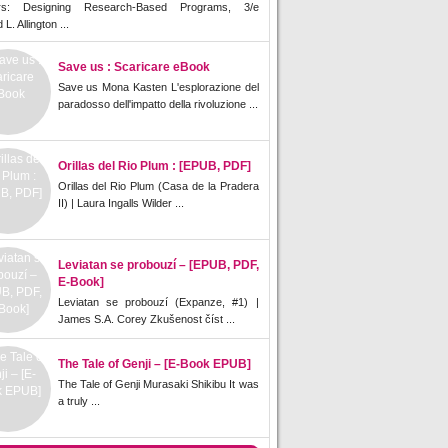
rs: Designing Research-Based Programs, 3/e
L. Allington ...
Save us : Scaricare eBook
Save us Mona Kasten L'esplorazione del
paradosso dell'impatto della rivoluzione ...
Orillas del Rio Plum : [EPUB, PDF]
Orillas del Rio Plum (Casa de la Pradera
II) | Laura Ingalls Wilder ...
Leviatan se probouzí – [EPUB, PDF,
E-Book]
Leviatan se probouzí (Expanze, #1) |
James S.A. Corey Zkušenost číst ...
The Tale of Genji – [E-Book EPUB]
The Tale of Genji Murasaki Shikibu It was
a truly ...