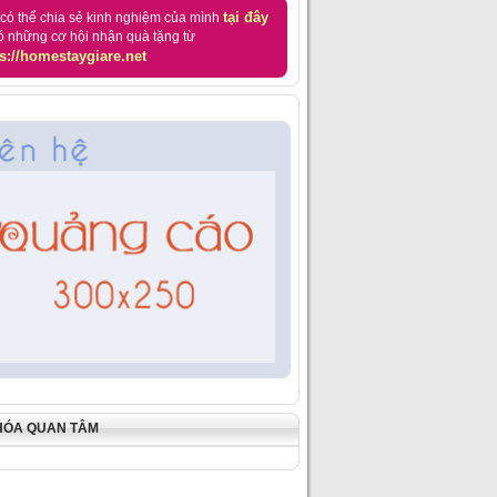
tại đây
có thể chia sẻ kinh nghiệm của mình
ó những cơ hội nhận quà tặng từ
s://homestaygiare.net
HÓA QUAN TÂM