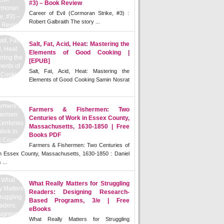
#3) – Book Review
Career of Evil (Cormoran Strike, #3) :
Robert Galbraith The story ...
Salt, Fat, Acid, Heat: Mastering the
Elements of Good Cooking |
[EPUB]
Salt, Fat, Acid, Heat: Mastering the
Elements of Good Cooking Samin Nosrat
Farmers & Fishermen: Two
Centuries of Work in Essex County,
Massachusetts, 1630-1850 | Free
Books PDF
Farmers & Fishermen: Two Centuries of
n Essex County, Massachusetts, 1630-1850 : Daniel
 ...
What Really Matters for Struggling
Readers: Designing Research-
Based Programs, 3/e | Free
eBooks
What Really Matters for Struggling