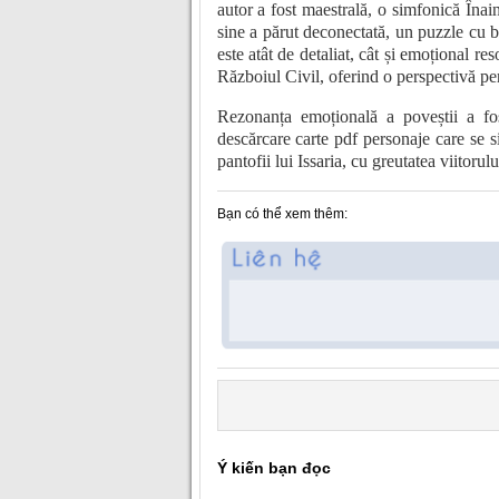
autor a fost maestrală, o simfonică Înai
sine a părut deconectată, un puzzle cu b
este atât de detaliat, cât și emoțional re
Războiul Civil, oferind o perspectivă per
Rezonanța emoțională a poveștii a fost
descărcare carte pdf personaje care se sim
pantofii lui Issaria, cu greutatea viitoru
Bạn có thể xem thêm:
Ý kiến bạn đọc