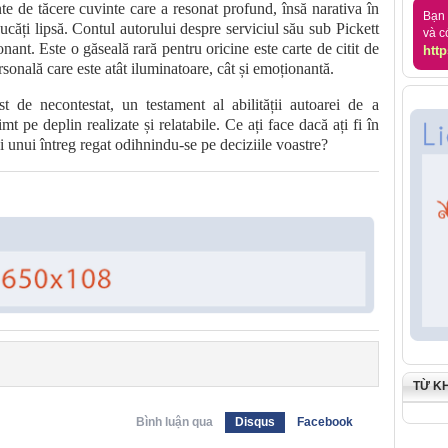
nte de tăcere cuvinte care a resonat profund, însă narativa în
Bạn 
ucăți lipsă. Contul autorului despre serviciul său sub Pickett
và c
sonant. Este o găseală rară pentru oricine este carte de citit de
http
sonală care este atât iluminatoare, cât și emoționantă.
 de necontestat, un testament al abilității autoarei de a
t pe deplin realizate și relatabile. Ce ați face dacă ați fi în
lui unui întreg regat odihnindu-se pe deciziile voastre?
TỪ K
Bình luận qua
Disqus
Facebook