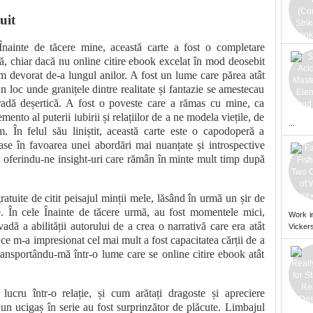
uit
nainte de tăcere mine, această carte a fost o completare
ră, chiar dacă nu online citire ebook excelat în mod deosebit
m devorat de-a lungul anilor. A fost un lume care părea atât
n loc unde granițele dintre realitate și fantazie se amestecau
radă deșertică. A fost o poveste care a rămas cu mine, ca
nto al puterii iubirii și relațiilor de a ne modela viețile, de
...
 În felul său liniștit, această carte este o capodoperă a
oase în favoarea unei abordări mai nuanțate și introspective
ția, oferindu-ne insight-uri care rămân în minte mult timp după
atuite de citit peisajul minții mele, lăsând în urmă un șir de
se. În cele Înainte de tăcere urmă, au fost momentele mici,
Work i
adă a abilității autorului de a crea o narrativă care era atât
Vickers
 ce m-a impresionat cel mai mult a fost capacitatea cărții de a
ransportându-mă într-o lume care se online citire ebook atât
ucru într-o relație, și cum arătați dragoste și apreciere
un ucigaș în serie au fost surprinzător de plăcute. Limbajul