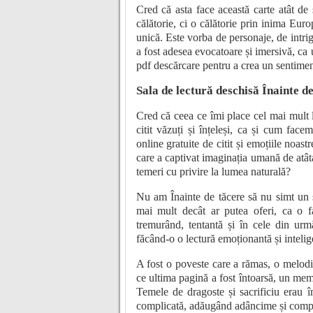
Cred că asta face această carte atât de
călătorie, ci o călătorie prin inima Euro
unică. Este vorba de personaje, de intri
a fost adesea evocatoare și imersivă, ca 
pdf descărcare pentru a crea un sentiment
Sala de lectură deschisă Înainte d
Cred că ceea ce îmi place cel mai mult l
citit văzuți și înțeleși, ca și cum face
online gratuite de citit și emoțiile noast
care a captivat imaginația umană de atâta 
temeri cu privire la lumea naturală?
Nu am Înainte de tăcere să nu simt un 
mai mult decât ar putea oferi, ca o f
tremurând, tentantă și în cele din urmă
făcând-o o lectură emoționantă și intelig
A fost o poveste care a rămas, o melodie
ce ultima pagină a fost întoarsă, un memen
Temele de dragoste și sacrificiu erau î
complicată, adăugând adâncime și comple