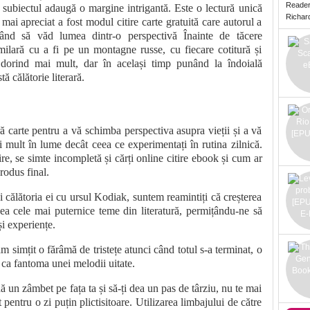
Reade
ar subiectul adaugă o margine intrigantă. Este o lectură unică
Richard 
mai apreciat a fost modul citire carte gratuită care autorul a
ând să văd lumea dintr-o perspectivă Înainte de tăcere
imilară cu a fi pe un montagne russe, cu fiecare cotitură și
i dorind mai mult, dar în același timp punând la îndoială
ă călătorie literară.
ră carte pentru a vă schimba perspectiva asupra vieții și a vă
ai mult în lume decât ceea ce experimentați în rutina zilnică.
e, se simte incompletă și cărți online citire ebook și cum ar
rodus final.
ălătoria ei cu ursul Kodiak, suntem reamintiți că creșterea
ea cele mai puternice teme din literatură, permițându-ne să
și experiențe.
am simțit o fărâmă de tristețe atunci când totul s-a terminat, o
 ca fantoma unei melodii uitate.
 un zâmbet pe fața ta și să-ți dea un pas de târziu, nu te mai
 pentru o zi puțin plictisitoare. Utilizarea limbajului de către