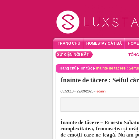
TRANG CHỦ
HOMESTAY CÁT BÀ
HOME
SỰ KIỆN NỔI BẬT
TỔNG HỢP 
Trang chủ
Tin tức
Înainte de tăcere : Seifu
Înainte de tăcere : Seiful căr
05:53:13 - 29/09/2025 -
admin
Înainte de tăcere – Ernesto Sabato
complexitatea, frumusețea și urâț
de emoții care ne leagă. Nu am p