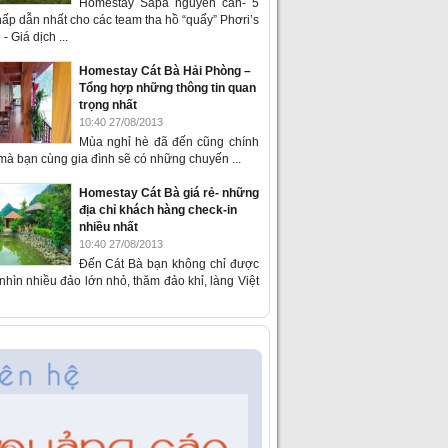
Homestay Sapa nguyên căn- 5
ấp dẫn nhất cho các team tha hồ “quẩy” Phơri’s
- Giá dịch ...
Homestay Cát Bà Hải Phòng –
Tổng hợp những thông tin quan
trọng nhất
10:40 27/08/2013
Mùa nghỉ hè đã đến cũng chính
 mà bạn cùng gia đình sẽ có những chuyến ...
Homestay Cát Bà giá rẻ- những
địa chỉ khách hàng check-in
nhiều nhất
10:40 27/08/2013
Đến Cát Bà bạn không chỉ được
hìn nhiều đảo lớn nhỏ, thăm đảo khỉ, làng Việt