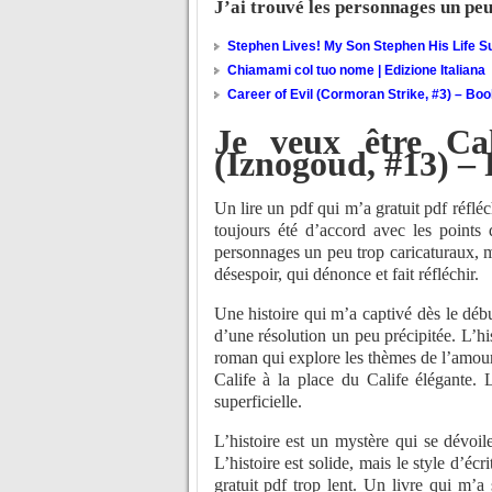
J’ai trouvé les personnages un pe
Stephen Lives! My Son Stephen His Life Su
Chiamami col tuo nome | Edizione Italiana
Career of Evil (Cormoran Strike, #3) – Bo
Je veux être Cal
(Iznogoud, #13) –
Un lire un pdf qui m’a gratuit pdf réflé
toujours été d’accord avec les points 
personnages un peu trop caricaturaux, ma
désespoir, qui dénonce et fait réfléchir.
Une histoire qui m’a captivé dès le débu
d’une résolution un peu précipitée. L’hi
roman qui explore les thèmes de l’amour 
Calife à la place du Calife élégante. L
superficielle.
L’histoire est un mystère qui se dévoil
L’histoire est solide, mais le style d’éc
gratuit pdf trop lent. Un livre qui m’a 