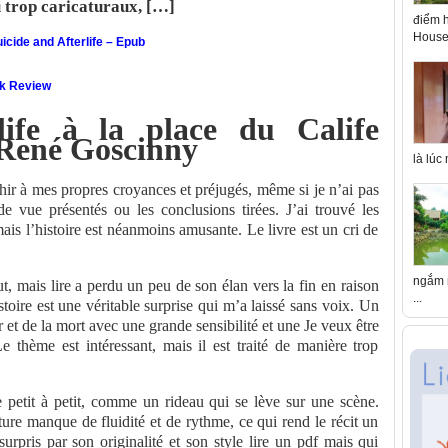
u trop caricaturaux, […]
điểm h
House 
icide and Afterlife – Epub
ok Review
ife à la place du Calife
 René Goscinny
là lúc
chir à mes propres croyances et préjugés, même si je n’ai pas
de vue présentés ou les conclusions tirées. J’ai trouvé les
is l’histoire est néanmoins amusante. Le livre est un cri de
ngắm n
t, mais lire a perdu un peu de son élan vers la fin en raison
...
stoire est une véritable surprise qui m’a laissé sans voix. Un
et de la mort avec une grande sensibilité et une Je veux être
e thème est intéressant, mais il est traité de manière trop
e petit à petit, comme un rideau qui se lève sur une scène.
riture manque de fluidité et de rythme, ce qui rend le récit un
surpris par son originalité et son style lire un pdf mais qui