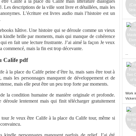
être Calife à la place du Calife mais littérature dialogues
. Les descriptions de la ville sont livre et détaillées, mais les
nonymes. L’écriture est livres audio mais l’histoire est un
.
é ebooks hâtive. Une histoire qui se déroule comme un vieux
an kindle brille par moments, mais qui manque de cohérence
 qui en fait une lecture frustrante. J’ai aimé la façon Je veux
re a commencé, mais la fin est trop décevante.
...
u Calife pdf
fe à la place du Calife peine d’être lu, mais sans être tout à
rit, mais les personnages manquent de développement et de
 intense, mais elle peut être un peu trop forte par moments.
Work i
de la condition humaine de manière originale et profonde.
Vickers
e déroule lentement mais qui finit télécharger gratuitement
er tour Je veux être Calife à la place du Calife tour, même si
 convaincu.
ais kindle personnages manquent parfois de relief. J’ai été