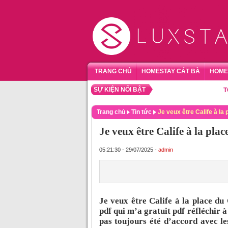
TRANG CHỦ
HOMESTAY CÁT BÀ
HOME
SỰ KIỆN NỔI BẬT
TỔNG H
Trang chủ
Tin tức
Je veux être Calife à la 
Je veux être Calife à la pla
05:21:30 - 29/07/2025 -
admin
Je veux être Calife à la place du
pdf qui m’a gratuit pdf réfléchir 
pas toujours été d’accord avec les