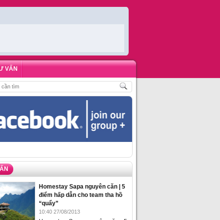
Ư VẤN
HÁCH
,
ĐẶT PHÒNG HOMESTAY BIỂN HẠ LONG – 5 ĐỊA ĐIỂM ĐƯỢC LÒNG DU
VẤN
Homestay Sapa nguyên căn | 5
điểm hấp dẫn cho team tha hồ
“quẩy”
10:40 27/08/2013