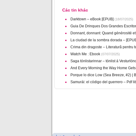
Các tin khác
Darktown – eBook [EPUB]
(18/07/2025)
Guia De Drinques Dos Grandes Escritore
Donnant, donnant: Quand générosité et
La ciudad de la sombra dorada – [EPUB
Crima din dragoste – Literatură pentru to
Watch Me : Ebook
(07/07/2025)
Saga tónlistarinnar – tónlist á Vesturl
And Every Morning the Way Home Gets
Porque lo dice Low (Sea Breeze, #2) |
Samurái: el código del guerrero – Pdf li