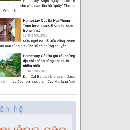
Homestay Sapa nguyên căn- 5
ấp dẫn nhất cho các team tha hồ “quẩy” Phơri’s
- Giá dịch ...
Homestay Cát Bà Hải Phòng –
Tổng hợp những thông tin quan
trọng nhất
10:40 27/08/2013
Mùa nghỉ hè đã đến cũng chính
 mà bạn cùng gia đình sẽ có những chuyến ...
Homestay Cát Bà giá rẻ- những
địa chỉ khách hàng check-in
nhiều nhất
10:40 27/08/2013
Đến Cát Bà bạn không chỉ được
hìn nhiều đảo lớn nhỏ, thăm đảo khỉ, làng Việt