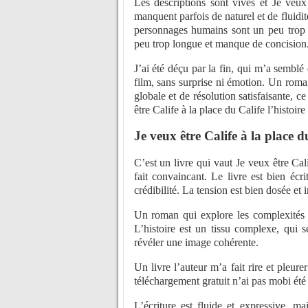
Les descriptions sont vives et Je veux 
manquent parfois de naturel et de fluidité
personnages humains sont un peu trop a
peu trop longue et manque de concision
J’ai été déçu par la fin, qui m’a sembl
film, sans surprise ni émotion. Un rom
globale et de résolution satisfaisante, ce
être Calife à la place du Calife l’histoi
Je veux être Calife à la place d
C’est un livre qui vaut Je veux être Cali
fait convaincant. Le livre est bien éc
crédibilité. La tension est bien dosée et
Un roman qui explore les complexités 
L’histoire est un tissu complexe, qui s
révéler une image cohérente.
Un livre l’auteur m’a fait rire et pleur
téléchargement gratuit n’ai pas mobi été
L’écriture est fluide et expressive, m