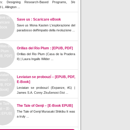
rs: Designing Research-Based Programs, 3/e
L. Allington ...
Save us : Scaricare eBook
Save us Mona Kasten L'esplorazione del
paradosso dell'impatto della rivoluzione ...
Orillas del Rio Plum : [EPUB, PDF]
Orillas del Rio Plum (Casa de la Pradera
II) | Laura Ingalls Wilder ...
Leviatan se probouzí – [EPUB, PDF,
E-Book]
Leviatan se probouzí (Expanze, #1) |
James S.A. Corey Zkušenost číst ...
The Tale of Genji – [E-Book EPUB]
The Tale of Genji Murasaki Shikibu It was
a truly ...