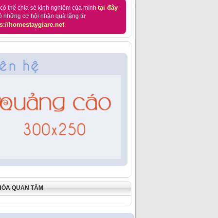
tại đây
có thể chia sẻ kinh nghiệm của mình
ó những cơ hội nhận quà tặng từ
s://homestaygiare.net
HÓA QUAN TÂM