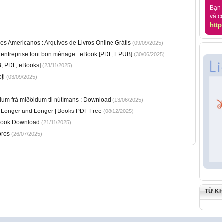
Bạn 
và c
http
s Americanos : Arquivos de Livros Online Grátis
(09/09/2025)
 entreprise font bon ménage : eBook [PDF, EPUB]
(30/06/2025)
, PDF, eBooks]
(23/11/2025)
ți
(03/09/2025)
öndum frá miðöldum til nútímans : Download
(13/06/2025)
 Longer and Longer | Books PDF Free
(08/12/2025)
 Book Download
(21/11/2025)
bros
(26/07/2025)
TỪ K