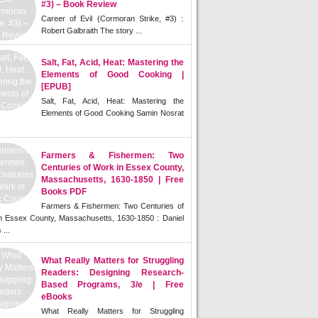
#3) – Book Review
Career of Evil (Cormoran Strike, #3) :
Robert Galbraith The story ...
Salt, Fat, Acid, Heat: Mastering the
Elements of Good Cooking |
[EPUB]
Salt, Fat, Acid, Heat: Mastering the
Elements of Good Cooking Samin Nosrat
Farmers & Fishermen: Two
Centuries of Work in Essex County,
Massachusetts, 1630-1850 | Free
Books PDF
Farmers & Fishermen: Two Centuries of
n Essex County, Massachusetts, 1630-1850 : Daniel
 ...
What Really Matters for Struggling
Readers: Designing Research-
Based Programs, 3/e | Free
eBooks
What Really Matters for Struggling