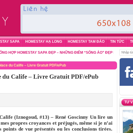
STAY SAPA
HOMESTAY HẠ LONG
HOMESTAY TAM ĐẢO
TIN TỨC
T
ỢP HOMESTAY SAPA ĐẸP – NHỮNG ĐIỂM “SỐNG ẢO” ĐẸP NHẤT CHO DU K
place du Calife – Livre Gratuit PDF/ePub
ce du Calife – Livre Gratuit PDF/ePub
TƯ 
 Calife (Iznogoud, #13) – René Goscinny Un lire un
à mes propres croyances et préjugés, même si je n’ai
 points de vue présentés ou les conclusions tirées.