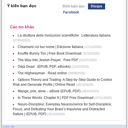
Ý kiến bạn đọc
Bình luận qua
Disqus
Facebook
Các tin khác
La struttura delle rivoluzioni scientifiche : Letteratura italiana
(27/09/2025)
Chiamami col tuo nome | Edizione Italiana
(17/12/2025)
Knuffle Bunny Too | Free Book Download
(11/10/2025)
The Way Into Jewish Prayer : Free PDF
(01/07/2025)
Déjà Dead : (EPUB, PDF, eBooks)
(21/07/2025)
The Highwayman : Read online
(29/08/2025)
Options Theory and Trading: A Step-by-Step Guide to Control
Risk and Generate Profits | Online Read
(19/10/2025)
Mange, prie, aime – eBook (EPUB, PDF)
(28/10/2025)
In These Words: Chapter 8 | PDF Free Download
(07/11/2025)
Neuro-Discipline: Everyday Neuroscience for Self-Discipline,
Focus, and Defeating Your Brain’s Impulsive and Distracted
Nature | (EPUB, PDF)
(25/10/2025)