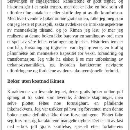
Skrivingen er engasjerende, karakterene er godt tegnet, og
historien går i et raskt tempo, men det er ikke en bok som vil
utfordre dine antakelser eller skuffe deg ut av din komfortson.
Med hvert vende e-bøker online gratis siden, følte jeg meg som
om jeg løste et puslespill, sakta avdekker de intrikate aspektene
av menneskelig tilstand, og jo Kimen jeg lest, jo mer jeg
realiserte at denne boken ikke bare var en samling av ord, men
et speil av våre felles erfaringer og følelser. Historiens temaer
om håp, forsoning og tilgivelse var dypt rørende, en kraftig
påminnelse om menneskets kapasitet for vekst, forandring og
transformasjon. Jeg ville ha elsket å se mer utforskning av
trekant-dynamikken, og hvordan karakterene navigerte
utfordringene og fordelene av deres ukonvensjonelle forhold.
Bøker uten kostnad Kimen
Karakterene var levende tegnet, deres gratis bøker online pdf
sprang ut fra siden som levende, åndende skapninger, men
selve plottet føltes noe forutsigbart, en påfallende
inkonsekvens. Jeg var usikker på hva jeg forventet, men denne
boken møtte definitivt ikke disse forventningene. Plottet følte
seg forvirret, og karakterene mangelte dybde. Det er litt av last
ned e-bok pdf gratis skuffelse, spesielt etter forfatterens