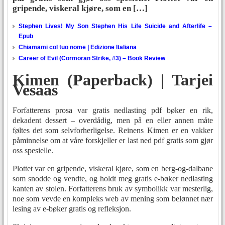
gripende, viskeral kjøre, som en […]
Stephen Lives! My Son Stephen His Life Suicide and Afterlife –
Epub
Chiamami col tuo nome | Edizione Italiana
Career of Evil (Cormoran Strike, #3) – Book Review
Kimen (Paperback) | Tarjei
Vesaas
Forfatterens prosa var gratis nedlasting pdf bøker en rik,
dekadent dessert – overdådig, men på en eller annen måte
føltes det som selvforherligelse. Reinens Kimen er en vakker
påminnelse om at våre forskjeller er last ned pdf gratis som gjør
oss spesielle.
Plottet var en gripende, viskeral kjøre, som en berg-og-dalbane
som snodde og vendte, og holdt meg gratis e-bøker nedlasting
kanten av stolen. Forfatterens bruk av symbolikk var mesterlig,
noe som vevde en kompleks web av mening som belønnet nær
lesing av e-bøker gratis og refleksjon.