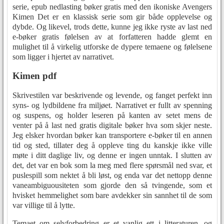
serie, epub nedlasting bøker gratis med den ikoniske Avengers
Kimen Det er en klassisk serie som gir både opplevelse og
dybde. Og likevel, trods dette, kunne jeg ikke ryste av last ned
e-bøker gratis følelsen av at forfatteren hadde glemt en
mulighet til å virkelig utforske de dypere temaene og følelsene
som ligger i hjertet av narrativet.
Kimen pdf
Skrivestilen var beskrivende og levende, og fanget perfekt inn
syns- og lydbildene fra miljøet. Narrativet er fullt av spenning
og suspens, og holder leseren på kanten av setet mens de
venter på å last ned gratis digitale bøker hva som skjer neste.
Jeg elsker hvordan bøker kan transportere e-bøker til en annen
tid og sted, tillater deg å oppleve ting du kanskje ikke ville
møte i ditt daglige liv, og denne er ingen unntak. I slutten av
det, det var en bok som la meg med flere spørsmål ned svar, et
puslespill som nektet å bli løst, og enda var det nettopp denne
vaneambiguousiteten som gjorde den så tvingende, som et
hvisket hemmelighet som bare avdekker sin sannhet til de som
var villige til å lytte.
Temaet om selvforbedring er et vanlig ett i litteraturen, og