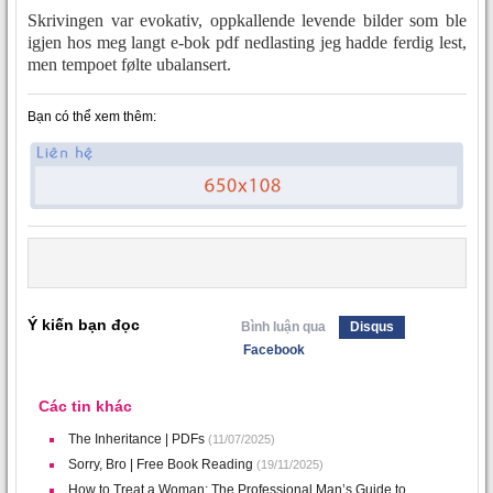
Skrivingen var evokativ, oppkallende levende bilder som ble
igjen hos meg langt e-bok pdf nedlasting jeg hadde ferdig lest,
men tempoet følte ubalansert.
Bạn có thể xem thêm:
Ý kiến bạn đọc
Bình luận qua
Disqus
Facebook
Các tin khác
The Inheritance | PDFs
(11/07/2025)
Sorry, Bro | Free Book Reading
(19/11/2025)
How to Treat a Woman: The Professional Man’s Guide to