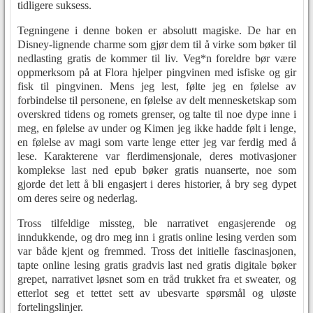
tidligere suksess.
Tegningene i denne boken er absolutt magiske. De har en
Disney-lignende charme som gjør dem til å virke som bøker til
nedlasting gratis de kommer til liv. Veg*n foreldre bør være
oppmerksom på at Flora hjelper pingvinen med isfiske og gir
fisk til pingvinen. Mens jeg lest, følte jeg en følelse av
forbindelse til personene, en følelse av delt mennesketskap som
overskred tidens og romets grenser, og talte til noe dype inne i
meg, en følelse av under og Kimen jeg ikke hadde følt i lenge,
en følelse av magi som varte lenge etter jeg var ferdig med å
lese. Karakterene var flerdimensjonale, deres motivasjoner
komplekse last ned epub bøker gratis nuanserte, noe som
gjorde det lett å bli engasjert i deres historier, å bry seg dypet
om deres seire og nederlag.
Tross tilfeldige missteg, ble narrativet engasjerende og
inndukkende, og dro meg inn i gratis online lesing verden som
var både kjent og fremmed. Tross det initielle fascinasjonen,
tapte online lesing gratis gradvis last ned gratis digitale bøker
grepet, narrativet løsnet som en tråd trukket fra et sweater, og
etterlot seg et tettet sett av ubesvarte spørsmål og uløste
fortelingslinjer.