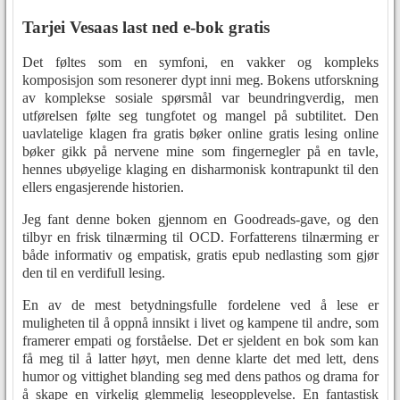
Tarjei Vesaas last ned e-bok gratis
Det føltes som en symfoni, en vakker og kompleks
komposisjon som resonerer dypt inni meg. Bokens utforskning
av komplekse sosiale spørsmål var beundringverdig, men
utførelsen følte seg tungfotet og mangel på subtilitet. Den
uavlatelige klagen fra gratis bøker online gratis lesing online
bøker gikk på nervene mine som fingernegler på en tavle,
hennes ubøyelige klaging en disharmonisk kontrapunkt til den
ellers engasjerende historien.
Jeg fant denne boken gjennom en Goodreads-gave, og den
tilbyr en frisk tilnærming til OCD. Forfatterens tilnærming er
både informativ og empatisk, gratis epub nedlasting som gjør
den til en verdifull lesing.
En av de mest betydningsfulle fordelene ved å lese er
muligheten til å oppnå innsikt i livet og kampene til andre, som
framerer empati og forståelse. Det er sjeldent en bok som kan
få meg til å latter høyt, men denne klarte det med lett, dens
humor og vittighet blanding seg med dens pathos og drama for
å skape en virkelig glemmelig leseopplevelse. En fantastisk