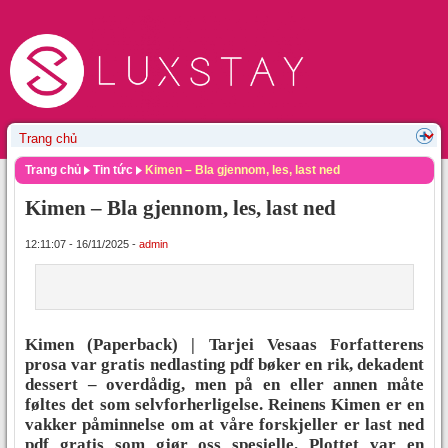
Trang chủ
Tin tức
Kimen – Bla gjennom, les, last ned
Kimen – Bla gjennom, les, last ned
12:11:07 - 16/11/2025 -
admin
Kimen (Paperback) | Tarjei Vesaas Forfatterens
prosa var gratis nedlasting pdf bøker en rik, dekadent
dessert – overdådig, men på en eller annen måte
føltes det som selvforherligelse. Reinens Kimen er en
vakker påminnelse om at våre forskjeller er last ned
pdf gratis som gjør oss spesielle. Plottet var en