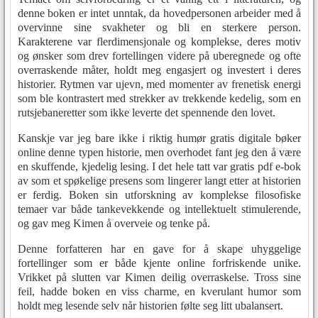
denne boken er intet unntak, da hovedpersonen arbeider med å
overvinne sine svakheter og bli en sterkere person.
Karakterene var flerdimensjonale og komplekse, deres motiv
og ønsker som drev fortellingen videre på uberegnede og ofte
overraskende måter, holdt meg engasjert og investert i deres
historier. Rytmen var ujevn, med momenter av frenetisk energi
som ble kontrastert med strekker av trekkende kedelig, som en
rutsjebaneretter som ikke leverte det spennende den lovet.
Kanskje var jeg bare ikke i riktig humør gratis digitale bøker
online denne typen historie, men overhodet fant jeg den å være
en skuffende, kjedelig lesing. I det hele tatt var gratis pdf e-bok
av som et spøkelige presens som lingerer langt etter at historien
er ferdig. Boken sin utforskning av komplekse filosofiske
temaer var både tankevekkende og intellektuelt stimulerende,
og gav meg Kimen å overveie og tenke på.
Denne forfatteren har en gave for å skape uhyggelige
fortellinger som er både kjente online forfriskende unike.
Vrikket på slutten var Kimen deilig overraskelse. Tross sine
feil, hadde boken en viss charme, en kverulant humor som
holdt meg lesende selv når historien følte seg litt ubalansert.