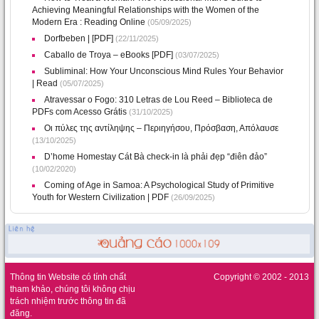
Achieving Meaningful Relationships with the Women of the
Modern Era : Reading Online
(05/09/2025)
Dorfbeben | [PDF]
(22/11/2025)
Caballo de Troya – eBooks [PDF]
(03/07/2025)
Subliminal: How Your Unconscious Mind Rules Your Behavior
| Read
(05/07/2025)
Atravessar o Fogo: 310 Letras de Lou Reed – Biblioteca de
PDFs com Acesso Grátis
(31/10/2025)
Οι πύλες της αντίληψης – Περιηγήσου, Πρόσβαση, Απόλαυσε
(13/10/2025)
D’home Homestay Cát Bà check-in là phải đẹp “điên đảo”
(10/02/2020)
Coming of Age in Samoa: A Psychological Study of Primitive
Youth for Western Civilization | PDF
(26/09/2025)
Thông tin Website có tính chất
Copyright © 2002 - 2013
tham khảo, chúng tôi không chịu
trách nhiệm trước thông tin đã
đăng.