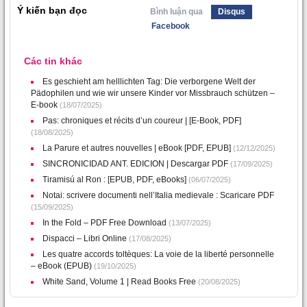
Ý kiến bạn đọc
Bình luận qua
Disqus
Facebook
Các tin khác
Es geschieht am helllichten Tag: Die verborgene Welt der
Pädophilen und wie wir unsere Kinder vor Missbrauch schützen –
E-book
(18/07/2025)
Pas: chroniques et récits d’un coureur | [E-Book, PDF]
(18/08/2025)
La Parure et autres nouvelles | eBook [PDF, EPUB]
(12/12/2025)
SINCRONICIDAD ANT. EDICION | Descargar PDF
(17/09/2025)
Tiramisú al Ron : [EPUB, PDF, eBooks]
(06/07/2025)
Notai: scrivere documenti nell’Italia medievale : Scaricare PDF
(15/09/2025)
In the Fold – PDF Free Download
(13/07/2025)
Dispacci – Libri Online
(17/08/2025)
Les quatre accords toltèques: La voie de la liberté personnelle
– eBook (EPUB)
(19/10/2025)
White Sand, Volume 1 | Read Books Free
(20/08/2025)