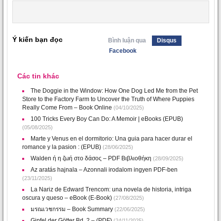
Ý kiến bạn đọc
Bình luận qua
Disqus
Facebook
Các tin khác
The Doggie in the Window: How One Dog Led Me from the Pet
Store to the Factory Farm to Uncover the Truth of Where Puppies
Really Come From – Book Online
(04/10/2025)
100 Tricks Every Boy Can Do: A Memoir | eBooks (EPUB)
(05/08/2025)
Marte y Venus en el dormitorio: Una guia para hacer durar el
romance y la pasion : (EPUB)
(28/06/2025)
Walden ή η ζωή στο δάσος – PDF Βιβλιοθήκη
(28/09/2025)
Az ​aratás hajnala – Azonnali irodalom ingyen PDF-ben
(23/11/2025)
La Nariz de Edward Trencom: una novela de historia, intriga
oscura y queso – eBook (E-Book)
(27/08/2025)
มรณเวชกรรม – Book Summary
(22/06/2025)
Gipfel der Götter Bd. 2 – (PDF)
(24/11/2025)