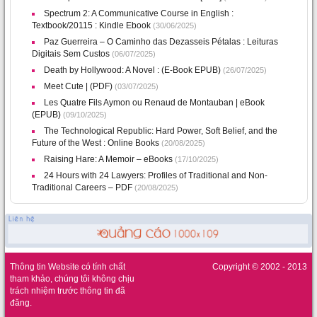
Spectrum 2: A Communicative Course in English :
Textbook/20115 : Kindle Ebook
(30/06/2025)
Paz Guerreira – O Caminho das Dezasseis Pétalas : Leituras
Digitais Sem Custos
(06/07/2025)
Death by Hollywood: A Novel : (E-Book EPUB)
(26/07/2025)
Meet Cute | (PDF)
(03/07/2025)
Les Quatre Fils Aymon ou Renaud de Montauban | eBook
(EPUB)
(09/10/2025)
The Technological Republic: Hard Power, Soft Belief, and the
Future of the West : Online Books
(20/08/2025)
Raising Hare: A Memoir – eBooks
(17/10/2025)
24 Hours with 24 Lawyers: Profiles of Traditional and Non-
Traditional Careers – PDF
(20/08/2025)
Thông tin Website có tính chất
Copyright © 2002 - 2013
tham khảo, chúng tôi không chịu
trách nhiệm trước thông tin đã
đăng.