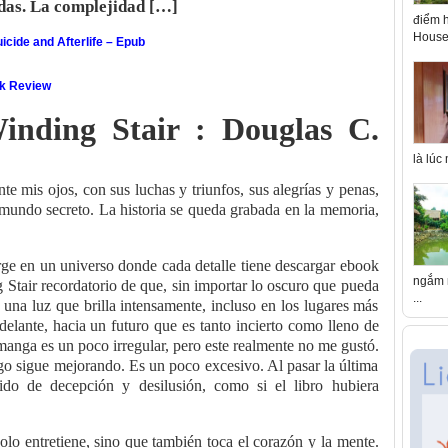
idas. La complejidad […]
điểm h
House 
icide and Afterlife – Epub
ok Review
nding Stair : Douglas C.
là lúc
te mis ojos, con sus luchas y triunfos, sus alegrías y penas,
 mundo secreto. La historia se queda grabada en la memoria,
rge en un universo donde cada detalle tiene descargar ebook
ngắm n
Stair recordatorio de que, sin importar lo oscuro que pueda
...
 una luz que brilla intensamente, incluso en los lugares más
delante, hacia un futuro que es tanto incierto como lleno de
anga es un poco irregular, pero este realmente no me gustó.
ego sigue mejorando. Es un poco excesivo. Al pasar la última
tido de decepción y desilusión, como si el libro hubiera
solo entretiene, sino que también toca el corazón y la mente.