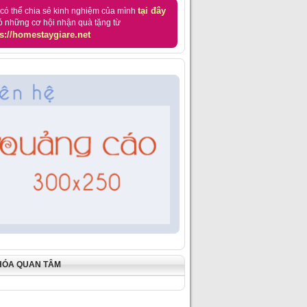
tại đây
có thể chia sẻ kinh nghiệm của mình
ó những cơ hội nhận quà tặng từ
s://homestaygiare.net
HÓA QUAN TÂM