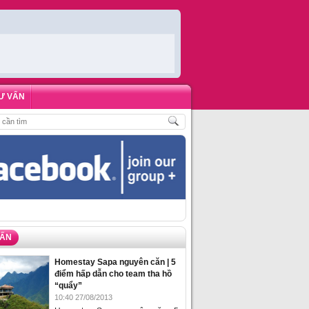
Ư VẤN
,
ĐẶT PHÒNG HOMESTAY BIỂN HẠ LONG – 5 ĐỊA ĐIỂM ĐƯỢC LÒNG DU KHÁ
VẤN
Homestay Sapa nguyên căn | 5
điểm hấp dẫn cho team tha hồ
“quẩy”
10:40 27/08/2013