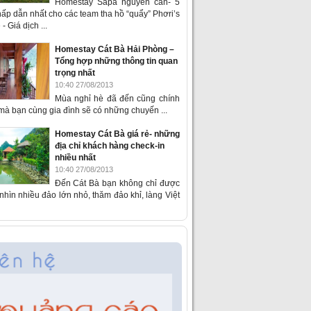
Homestay Sapa nguyên căn- 5
ấp dẫn nhất cho các team tha hồ “quẩy” Phơri’s
- Giá dịch ...
Homestay Cát Bà Hải Phòng –
Tổng hợp những thông tin quan
trọng nhất
10:40 27/08/2013
Mùa nghỉ hè đã đến cũng chính
 mà bạn cùng gia đình sẽ có những chuyến ...
Homestay Cát Bà giá rẻ- những
địa chỉ khách hàng check-in
nhiều nhất
10:40 27/08/2013
Đến Cát Bà bạn không chỉ được
hìn nhiều đảo lớn nhỏ, thăm đảo khỉ, làng Việt