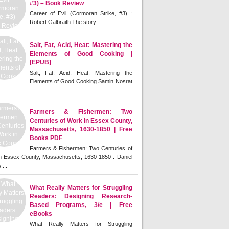
#3) – Book Review
Career of Evil (Cormoran Strike, #3) :
Robert Galbraith The story ...
Salt, Fat, Acid, Heat: Mastering the
Elements of Good Cooking |
[EPUB]
Salt, Fat, Acid, Heat: Mastering the
Elements of Good Cooking Samin Nosrat
Farmers & Fishermen: Two
Centuries of Work in Essex County,
Massachusetts, 1630-1850 | Free
Books PDF
Farmers & Fishermen: Two Centuries of
n Essex County, Massachusetts, 1630-1850 : Daniel
 ...
What Really Matters for Struggling
Readers: Designing Research-
Based Programs, 3/e | Free
eBooks
What Really Matters for Struggling