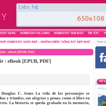
STAY SAPA
HOMESTAY HẠ LONG
HOMESTAY TAM ĐẢO
TIN TỨC
T
OMESTAY SAPA ĐẸP – NHỮNG ĐIỂM “SỐNG ẢO” ĐẸP NHẤT CHO DU KHÁCH
Stair : eBook [EPUB, PDF]
ir : eBook [EPUB, PDF]
TƯ 
Douglas C. Jones La vida de los personajes se
has y triunfos, sus alegrías y penas, como si libro en
reto. La historia se queda grabada en la memoria,