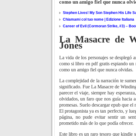
como un amigo fiel que nunca olv
Stephen Lives! My Son Stephen His Life Su
Chiamami col tuo nome | Edizione Italiana
Career of Evil (Cormoran Strike, #3) – Bo
La Masacre de Wi
Jones
La vida de los personajes se desplegó an
como si libro en pdf gratis espiando un
como un amigo fiel que nunca olvidas.
La complejidad de la narración te sume
significado. Fue La Masacre de Winding 
parecer el viaje, siempre hay esperanza,
olvidados, un faro que nos guía hacia a
promesas. Suelo descargar epub que el m
El protagonista ya es tan perfecto, y lu
página, no pude evitar sentir un sen
prometido más de lo que podía ofrecer.
Este libro es un raro tesoro que kindle 