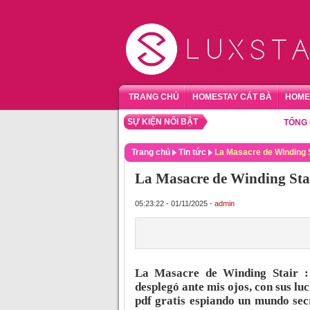
TRANG CHỦ
HOMESTAY CÁT BÀ
HOME
SỰ KIỆN NỔI BẬT
TỔNG HỢP H
Trang chủ
Tin tức
La Masacre de Winding 
La Masacre de Winding Sta
05:23:22 - 01/11/2025 -
admin
La Masacre de Winding Stair : 
desplegó ante mis ojos, con sus luc
pdf gratis espiando un mundo sec