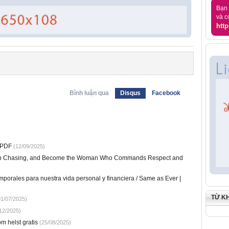
Bạn 
và c
http
Bình luận qua
Disqus
Facebook
k PDF
(12/09/2025)
top Chasing, and Become the Woman Who Commands Respect and
porales para nuestra vida personal y financiera / Same as Ever |
TỪ K
1/07/2025)
12/2025)
m helst gratis
(25/08/2025)