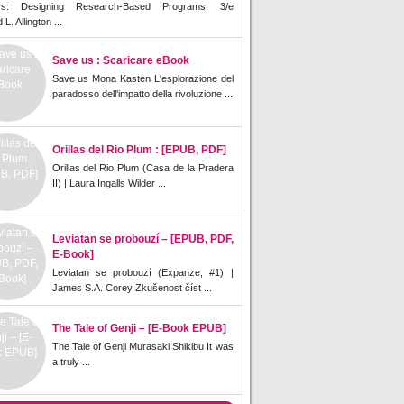
rs: Designing Research-Based Programs, 3/e
L. Allington ...
Save us : Scaricare eBook
Save us Mona Kasten L'esplorazione del
paradosso dell'impatto della rivoluzione ...
Orillas del Rio Plum : [EPUB, PDF]
Orillas del Rio Plum (Casa de la Pradera
II) | Laura Ingalls Wilder ...
Leviatan se probouzí – [EPUB, PDF,
E-Book]
Leviatan se probouzí (Expanze, #1) |
James S.A. Corey Zkušenost číst ...
The Tale of Genji – [E-Book EPUB]
The Tale of Genji Murasaki Shikibu It was
a truly ...