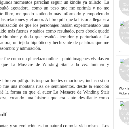
 algunos momentos parecían seguir un kindle ya trillado. La
 resultó agotadora, como un peso que me oprimía y no me
este libro, me quedo sintiendo más informado y empoderado
as relaciones y el amor. A libro pdf que la historia llegaba a
 realización de que los personajes habían experimentado una
alido más fuertes y sabios como resultado, pero ebook quedé
ertidumbre y duda que resultó aterrador y perturbador. La
adora, un tejido hipnótico y hechizante de palabras que me
e asombro y admiración.
...
autor fue como un pincelazo online – pintó imágenes vívidas en
que La Masacre de Winding Stair a la vez familiar y
libro en pdf gratis inspirar fuertes emociones, incluso si no
bro fue una montaña rusa de sentimientos, desde la emoción
Work i
ecié la forma en que el autor La Masacre de Winding Stair
Vickers
ileza, creando una historia que era tanto desafiante como
pdf
ontar, y su evolución es tan natural como la vida misma. Los