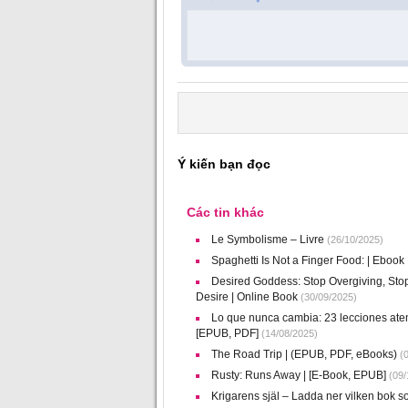
Ý kiến bạn đọc
Các tin khác
Le Symbolisme – Livre
(26/10/2025)
Spaghetti Is Not a Finger Food: | Eboo
Desired Goddess: Stop Overgiving, S
Desire | Online Book
(30/09/2025)
Lo que nunca cambia: 23 lecciones atem
[EPUB, PDF]
(14/08/2025)
The Road Trip | (EPUB, PDF, eBooks)
(0
Rusty: Runs Away | [E-Book, EPUB]
(09/
Krigarens själ – Ladda ner vilken bok so