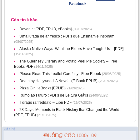
Facebook
Các tin khác
Devenir : [PDF, EPUB, eBooks]
(09/07/2025)
Uma lufada de ar fresco : PDFs que Ensinam e Inspiram
(08/07/2025)
Alaska Native Ways: What the Elders Have Taught Us – [PDF]
(15/11/2025)
The Guernsey Literary and Potato Peel Pie Society – Free
Books PDF
(14/11/2025)
Please Read This Leaflet Carefully : Free Ebook
(28/08/2025)
Death by Hollywood: A Novel : (E-Book EPUB)
(26/07/2025)
Pizza Girl : eBooks [EPUB]
(21/09/2025)
Rumo ao Futuro : PDFs de Leitura Grátis
(24/06/2025)
Il drago raffreddato – Libri PDF
(29/07/2025)
28 Days: Moments in Black History that Changed the World :
(PDF, EPUB)
(21/10/2025)