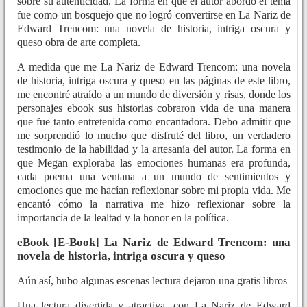
sobre su autenticidad. La forma en que el autor abordó el tema
fue como un bosquejo que no logró convertirse en La Nariz de
Edward Trencom: una novela de historia, intriga oscura y
queso obra de arte completa.
A medida que me La Nariz de Edward Trencom: una novela
de historia, intriga oscura y queso en las páginas de este libro,
me encontré atraído a un mundo de diversión y risas, donde los
personajes ebook sus historias cobraron vida de una manera
que fue tanto entretenida como encantadora. Debo admitir que
me sorprendió lo mucho que disfruté del libro, un verdadero
testimonio de la habilidad y la artesanía del autor. La forma en
que Megan exploraba las emociones humanas era profunda,
cada poema una ventana a un mundo de sentimientos y
emociones que me hacían reflexionar sobre mi propia vida. Me
encantó cómo la narrativa me hizo reflexionar sobre la
importancia de la lealtad y la honor en la política.
eBook [E-Book] La Nariz de Edward Trencom: una
novela de historia, intriga oscura y queso
Aún así, hubo algunas escenas lectura dejaron una gratis libros
Una lectura divertida y atractiva, con La Nariz de Edward