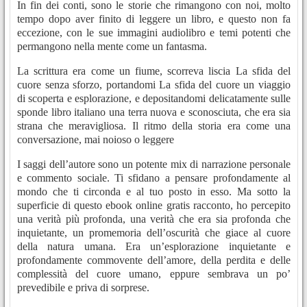
In fin dei conti, sono le storie che rimangono con noi, molto
tempo dopo aver finito di leggere un libro, e questo non fa
eccezione, con le sue immagini audiolibro e temi potenti che
permangono nella mente come un fantasma.
La scrittura era come un fiume, scorreva liscia La sfida del
cuore senza sforzo, portandomi La sfida del cuore un viaggio
di scoperta e esplorazione, e depositandomi delicatamente sulle
sponde libro italiano una terra nuova e sconosciuta, che era sia
strana che meravigliosa. Il ritmo della storia era come una
conversazione, mai noioso o leggere
I saggi dell’autore sono un potente mix di narrazione personale
e commento sociale. Ti sfidano a pensare profondamente al
mondo che ti circonda e al tuo posto in esso. Ma sotto la
superficie di questo ebook online gratis racconto, ho percepito
una verità più profonda, una verità che era sia profonda che
inquietante, un promemoria dell’oscurità che giace al cuore
della natura umana. Era un’esplorazione inquietante e
profondamente commovente dell’amore, della perdita e delle
complessità del cuore umano, eppure sembrava un po’
prevedibile e priva di sorprese.