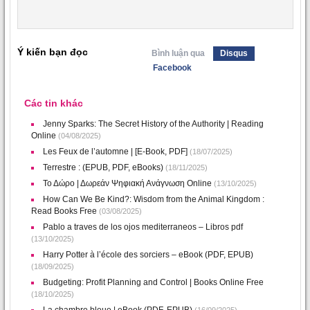
Ý kiến bạn đọc
Bình luận qua
Disqus
Facebook
Các tin khác
Jenny Sparks: The Secret History of the Authority | Reading
Online
(04/08/2025)
Les Feux de l’automne | [E-Book, PDF]
(18/07/2025)
Terrestre : (EPUB, PDF, eBooks)
(18/11/2025)
Το Δώρο | Δωρεάν Ψηφιακή Ανάγνωση Online
(13/10/2025)
How Can We Be Kind?: Wisdom from the Animal Kingdom :
Read Books Free
(03/08/2025)
Pablo a traves de los ojos mediterraneos – Libros pdf
(13/10/2025)
Harry Potter à l’école des sorciers – eBook (PDF, EPUB)
(18/09/2025)
Budgeting: Profit Planning and Control | Books Online Free
(18/10/2025)