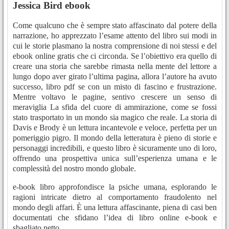
Jessica Bird ebook
Come qualcuno che è sempre stato affascinato dal potere della
narrazione, ho apprezzato l’esame attento del libro sui modi in
cui le storie plasmano la nostra comprensione di noi stessi e del
ebook online gratis che ci circonda. Se l’obiettivo era quello di
creare una storia che sarebbe rimasta nella mente del lettore a
lungo dopo aver girato l’ultima pagina, allora l’autore ha avuto
successo, libro pdf se con un misto di fascino e frustrazione.
Mentre voltavo le pagine, sentivo crescere un senso di
meraviglia La sfida del cuore di ammirazione, come se fossi
stato trasportato in un mondo sia magico che reale. La storia di
Davis e Brody è un lettura incantevole e veloce, perfetta per un
pomeriggio pigro. Il mondo della letteratura è pieno di storie e
personaggi incredibili, e questo libro è sicuramente uno di loro,
offrendo una prospettiva unica sull’esperienza umana e le
complessità del nostro mondo globale.
e-book libro approfondisce la psiche umana, esplorando le
ragioni intricate dietro al comportamento fraudolento nel
mondo degli affari. È una lettura affascinante, piena di casi ben
documentati che sfidano l’idea di libro online e-book e
sbagliato netto.