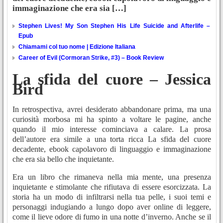
immaginazione che era sia […]
Stephen Lives! My Son Stephen His Life Suicide and Afterlife –
Epub
Chiamami col tuo nome | Edizione Italiana
Career of Evil (Cormoran Strike, #3) – Book Review
La sfida del cuore – Jessica
Bird
In retrospectiva, avrei desiderato abbandonare prima, ma una
curiosità morbosa mi ha spinto a voltare le pagine, anche
quando il mio interesse cominciava a calare. La prosa
dell’autore era simile a una torta ricca La sfida del cuore
decadente, ebook capolavoro di linguaggio e immaginazione
che era sia bello che inquietante.
Era un libro che rimaneva nella mia mente, una presenza
inquietante e stimolante che rifiutava di essere esorcizzata. La
storia ha un modo di infiltrarsi nella tua pelle, i suoi temi e
personaggi indugiando a lungo dopo aver online di leggere,
come il lieve odore di fumo in una notte d’inverno. Anche se il