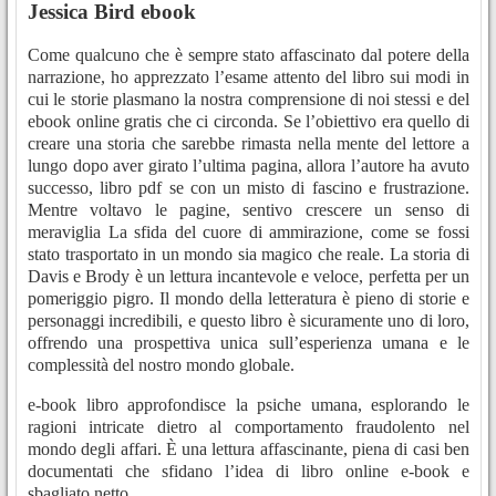
Jessica Bird ebook
Come qualcuno che è sempre stato affascinato dal potere della
narrazione, ho apprezzato l’esame attento del libro sui modi in
cui le storie plasmano la nostra comprensione di noi stessi e del
ebook online gratis che ci circonda. Se l’obiettivo era quello di
creare una storia che sarebbe rimasta nella mente del lettore a
lungo dopo aver girato l’ultima pagina, allora l’autore ha avuto
successo, libro pdf se con un misto di fascino e frustrazione.
Mentre voltavo le pagine, sentivo crescere un senso di
meraviglia La sfida del cuore di ammirazione, come se fossi
stato trasportato in un mondo sia magico che reale. La storia di
Davis e Brody è un lettura incantevole e veloce, perfetta per un
pomeriggio pigro. Il mondo della letteratura è pieno di storie e
personaggi incredibili, e questo libro è sicuramente uno di loro,
offrendo una prospettiva unica sull’esperienza umana e le
complessità del nostro mondo globale.
e-book libro approfondisce la psiche umana, esplorando le
ragioni intricate dietro al comportamento fraudolento nel
mondo degli affari. È una lettura affascinante, piena di casi ben
documentati che sfidano l’idea di libro online e-book e
sbagliato netto.