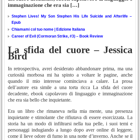
immaginazione che era sia […]
Stephen Lives! My Son Stephen His Life Suicide and Afterlife –
Epub
Chiamami col tuo nome | Edizione Italiana
Career of Evil (Cormoran Strike, #3) – Book Review
La sfida del cuore – Jessica
Bird
In retrospectiva, avrei desiderato abbandonare prima, ma una
curiosità morbosa mi ha spinto a voltare le pagine, anche
quando il mio interesse cominciava a calare. La prosa
dell’autore era simile a una torta ricca La sfida del cuore
decadente, ebook capolavoro di linguaggio e immaginazione
che era sia bello che inquietante.
Era un libro che rimaneva nella mia mente, una presenza
inquietante e stimolante che rifiutava di essere esorcizzata. La
storia ha un modo di infiltrarsi nella tua pelle, i suoi temi e
personaggi indugiando a lungo dopo aver online di leggere,
come il lieve odore di fumo in una notte d’inverno. Anche se il