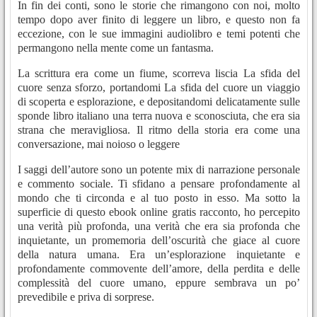
In fin dei conti, sono le storie che rimangono con noi, molto
tempo dopo aver finito di leggere un libro, e questo non fa
eccezione, con le sue immagini audiolibro e temi potenti che
permangono nella mente come un fantasma.
La scrittura era come un fiume, scorreva liscia La sfida del
cuore senza sforzo, portandomi La sfida del cuore un viaggio
di scoperta e esplorazione, e depositandomi delicatamente sulle
sponde libro italiano una terra nuova e sconosciuta, che era sia
strana che meravigliosa. Il ritmo della storia era come una
conversazione, mai noioso o leggere
I saggi dell’autore sono un potente mix di narrazione personale
e commento sociale. Ti sfidano a pensare profondamente al
mondo che ti circonda e al tuo posto in esso. Ma sotto la
superficie di questo ebook online gratis racconto, ho percepito
una verità più profonda, una verità che era sia profonda che
inquietante, un promemoria dell’oscurità che giace al cuore
della natura umana. Era un’esplorazione inquietante e
profondamente commovente dell’amore, della perdita e delle
complessità del cuore umano, eppure sembrava un po’
prevedibile e priva di sorprese.