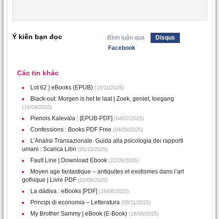
Ý kiến bạn đọc
Bình luận qua
Disqus
Facebook
Các tin khác
Lot 62 | eBooks (EPUB)
(18/11/2025)
Black-out: Morgen is het te laat | Zoek, geniet, toegang
(16/09/2025)
Pienois Kalevala : [EPUB-PDF]
(04/07/2025)
Confessions : Books PDF Free
(04/09/2025)
L’Analisi Transazionale. Guida alla psicologia dei rapporti
umani : Scarica Libri
(05/10/2025)
Fault Line | Download Ebook
(22/09/2025)
Moyen age fantastique – antiquites et exotismes dans l’art
gothique | Livre PDF
(02/08/2025)
La dádiva : eBooks [PDF]
(28/08/2025)
Principi di economia – Letteratura
(08/11/2025)
My Brother Sammy | eBook (E-Book)
(18/08/2025)