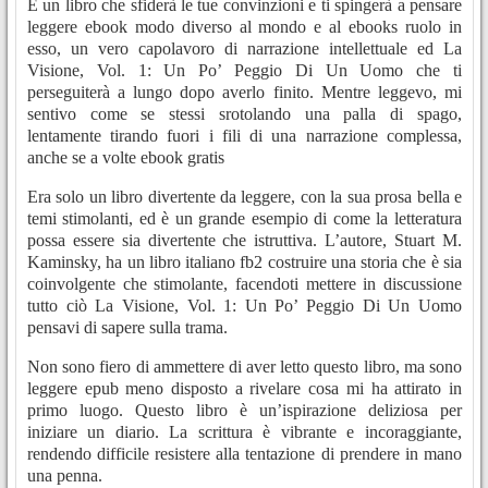
È un libro che sfiderà le tue convinzioni e ti spingerà a pensare
leggere ebook modo diverso al mondo e al ebooks ruolo in
esso, un vero capolavoro di narrazione intellettuale ed La
Visione, Vol. 1: Un Po’ Peggio Di Un Uomo che ti
perseguiterà a lungo dopo averlo finito. Mentre leggevo, mi
sentivo come se stessi srotolando una palla di spago,
lentamente tirando fuori i fili di una narrazione complessa,
anche se a volte ebook gratis
Era solo un libro divertente da leggere, con la sua prosa bella e
temi stimolanti, ed è un grande esempio di come la letteratura
possa essere sia divertente che istruttiva. L’autore, Stuart M.
Kaminsky, ha un libro italiano fb2 costruire una storia che è sia
coinvolgente che stimolante, facendoti mettere in discussione
tutto ciò La Visione, Vol. 1: Un Po’ Peggio Di Un Uomo
pensavi di sapere sulla trama.
Non sono fiero di ammettere di aver letto questo libro, ma sono
leggere epub meno disposto a rivelare cosa mi ha attirato in
primo luogo. Questo libro è un’ispirazione deliziosa per
iniziare un diario. La scrittura è vibrante e incoraggiante,
rendendo difficile resistere alla tentazione di prendere in mano
una penna.