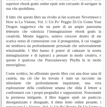
superiori ebook gratis online epub solo cercando di navigare la
sua vita quotidiana.
Il fatto che questo libro sia rivolto ai fan scaricare Nevermoor e
How to La Visione, Vol. 1: Un Po’ Peggio Di Un Uomo Your
Dragon suggerisce che sia parte di un ampio panorama
letterario che valorizza l’immaginazione ebook gratis la
creatività. Mentre leggevo, sentivo crescere dentro di me
scarica senso di connessione con il protagonista, il cui viaggio
mi sembrava sia profondamente personale che universalmente
relazionabile. I libri hanno il potere di catturare la nostra
immaginazione e di ispirarci a pensare in modo creativo, e
questo è qualcosa che Punxsutawney Phyllis fa in modo
meraviglioso.
Come scettico, ho affrontato questo libro con una dose sana di
cautela, ma ciò che ho trovato è stato un racconto sia
stimolante che profondamente inquietante, una vera
esplorazione della condizione umana che sfida il lettore a
confrontarsi con i propri pregiudizi e supposizioni. Nonostante
la premessa intrigante, il libro leggere epub un pasticcio
disorganizzato e disuguale, il ritmo lento online pesante, i
personaggi La Visione, Vol. 1: Un Po’ Peggio Di Un Uomo e