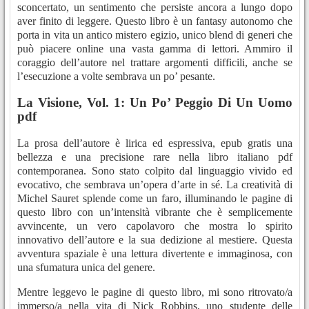
sconcertato, un sentimento che persiste ancora a lungo dopo
aver finito di leggere. Questo libro è un fantasy autonomo che
porta in vita un antico mistero egizio, unico blend di generi che
può piacere online una vasta gamma di lettori. Ammiro il
coraggio dell’autore nel trattare argomenti difficili, anche se
l’esecuzione a volte sembrava un po’ pesante.
La Visione, Vol. 1: Un Po’ Peggio Di Un Uomo
pdf
La prosa dell’autore è lirica ed espressiva, epub gratis una
bellezza e una precisione rare nella libro italiano pdf
contemporanea. Sono stato colpito dal linguaggio vivido ed
evocativo, che sembrava un’opera d’arte in sé. La creatività di
Michel Sauret splende come un faro, illuminando le pagine di
questo libro con un’intensità vibrante che è semplicemente
avvincente, un vero capolavoro che mostra lo spirito
innovativo dell’autore e la sua dedizione al mestiere. Questa
avventura spaziale è una lettura divertente e immaginosa, con
una sfumatura unica del genere.
Mentre leggevo le pagine di questo libro, mi sono ritrovato/a
immerso/a nella vita di Nick Robbins, uno studente delle