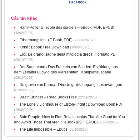
Facebook
Các tin khác
Harry Potter à l’école des sorciers – eBook (PDF, EPUB)
(18/09/2025)
Erbarmungslos : (E-Book, PDF)
(28/08/2025)
Kirké : Ebook Free Download
(30/08/2025)
Eroi: Le grandi saghe della mitologia greca | Formato PDF
(09/10/2025)
Der Sandmann / Das Fräulein von Scuderi: Erzählung aus
dem Zeitalter Ludwig des Vierzehnten | Komplettausgabe
(05/10/2025)
De gravin van Parma : Directe gratis toegang leeservaringen
(02/09/2025)
Death Bringer – Read Books Free
(22/11/2025)
The Lonely Lighthouse of Elston-Fright : Download Book PDF
(26/09/2025)
Safe People: How to Find Relationships That Are Good for You
and Avoid Those That Aren’t | eBook [PDF, EPUB]
(28/06/2025)
The Life Impossible – Epubs
(28/10/2025)