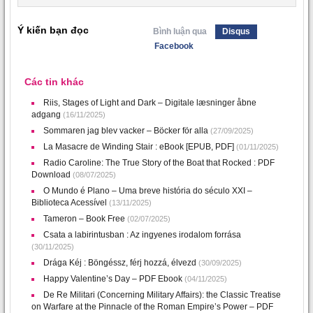
Ý kiến bạn đọc
Bình luận qua
Disqus
Facebook
Các tin khác
Riis, Stages of Light and Dark – Digitale læsninger åbne
adgang
(16/11/2025)
Sommaren jag blev vacker – Böcker för alla
(27/09/2025)
La Masacre de Winding Stair : eBook [EPUB, PDF]
(01/11/2025)
Radio Caroline: The True Story of the Boat that Rocked : PDF
Download
(08/07/2025)
O Mundo é Plano – Uma breve história do século XXI –
Biblioteca Acessível
(13/11/2025)
Tameron – Book Free
(02/07/2025)
Csata a labirintusban : Az ingyenes irodalom forrása
(30/11/2025)
Drága Kéj : Böngéssz, férj hozzá, élvezd
(30/09/2025)
Happy Valentine’s Day – PDF Ebook
(04/11/2025)
De Re Militari (Concerning Military Affairs): the Classic Treatise
on Warfare at the Pinnacle of the Roman Empire’s Power – PDF