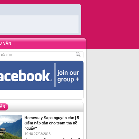
Ư VẤN
U KHÁCH
,
ĐẶT PHÒNG HOMESTAY BIỂN HẠ LONG – 5 ĐỊA ĐIỂM ĐƯỢC LÒNG
VẤN
Homestay Sapa nguyên căn | 5
điểm hấp dẫn cho team tha hồ
“quẩy”
10:40 27/08/2013