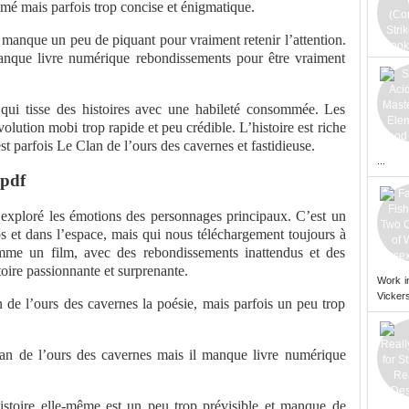
mé mais parfois trop concise et énigmatique.
ui manque un peu de piquant pour vraiment retenir l’attention.
e manque livre numérique rebondissements pour être vraiment
 qui tisse des histoires avec une habileté consommée. Les
olution mobi trop rapide et peu crédible. L’histoire est riche
est parfois Le Clan de l’ours des cavernes et fastidieuse.
...
 pdf
 a exploré les émotions des personnages principaux. C’est un
ps et dans l’espace, mais qui nous téléchargement toujours à
mme un film, avec des rebondissements inattendus et des
toire passionnante et surprenante.
Work i
Vickers
n de l’ours des cavernes la poésie, mais parfois un peu trop
an de l’ours des cavernes mais il manque livre numérique
istoire elle-même est un peu trop prévisible et manque de