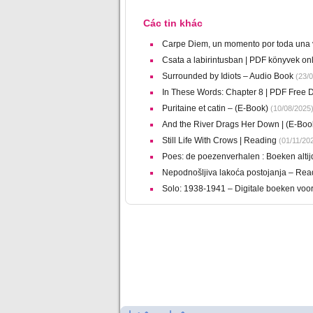
Các tin khác
Carpe Diem, un momento por toda una v
Csata a labirintusban | PDF könyvek on
Surrounded by Idiots – Audio Book
(23/0
In These Words: Chapter 8 | PDF Free
Puritaine et catin – (E-Book)
(10/08/2025
And the River Drags Her Down | (E-Bo
Still Life With Crows | Reading
(01/11/20
Poes: de poezenverhalen : Boeken altijd
Nepodnošljiva lakoća postojanja – Re
Solo: 1938-1941 – Digitale boeken voor