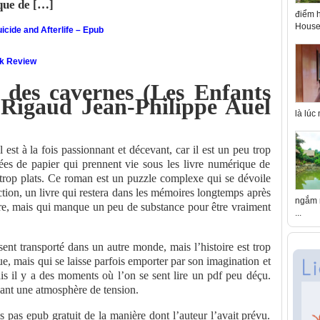
que de […]
điểm h
House 
icide and Afterlife – Epub
ok Review
 des cavernes (Les Enfants
: Rigaud Jean-Philippe Auel
là lúc
 est à la fois passionnant et décevant, car il est un peu trop
es de papier qui prennent vie sous les livre numérique de
u trop plats. Ce roman est un puzzle complexe qui se dévoile
tion, un livre qui restera dans les mémoires longtemps après
ngắm n
urire, mais qui manque un peu de substance pour être vraiment
...
sent transporté dans un autre monde, mais l’histoire est trop
ue, mais qui se laisse parfois emporter par son imagination et
mais il y a des moments où l’on se sent lire un pdf peu déçu.
réant une atmosphère de tension.
is pas epub gratuit de la manière dont l’auteur l’avait prévu.