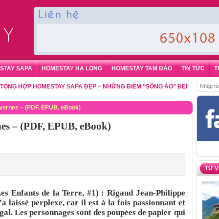
STAY SAPA
HOMESTAY HẠ LONG
HOMESTAY TAM ĐẢO
TIN TỨC
T
G HỢP HOMESTAY SAPA ĐẸP – NHỮNG ĐIỂM “SỐNG ẢO” ĐẸP NHẤT CHO D
avernes – (PDF, EPUB, eBook)
rnes – (PDF, EPUB, eBook)
TƯ 
es Enfants de la Terre, #1) : Rigaud Jean-Philippe
aissé perplexe, car il est à la fois passionnant et
négal. Les personnages sont des poupées de papier qui