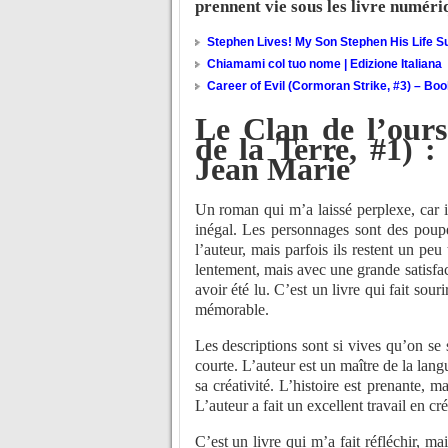
prennent vie sous les livre numéri
Stephen Lives! My Son Stephen His Life Su
Chiamami col tuo nome | Edizione Italiana
Career of Evil (Cormoran Strike, #3) – Bo
Le Clan de l’ours
de la Terre, #1) 
Jean Marie
Un roman qui m’a laissé perplexe, car il
inégal. Les personnages sont des poupé
l’auteur, mais parfois ils restent un pe
lentement, mais avec une grande satisfac
avoir été lu. C’est un livre qui fait so
mémorable.
Les descriptions sont si vives qu’on se 
courte. L’auteur est un maître de la lang
sa créativité. L’histoire est prenante, 
L’auteur a fait un excellent travail en c
C’est un livre qui m’a fait réfléchir, ma