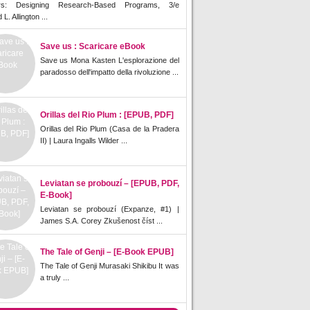
rs: Designing Research-Based Programs, 3/e
L. Allington ...
Save us : Scaricare eBook
Save us Mona Kasten L'esplorazione del
paradosso dell'impatto della rivoluzione ...
Orillas del Rio Plum : [EPUB, PDF]
Orillas del Rio Plum (Casa de la Pradera
II) | Laura Ingalls Wilder ...
Leviatan se probouzí – [EPUB, PDF,
E-Book]
Leviatan se probouzí (Expanze, #1) |
James S.A. Corey Zkušenost číst ...
The Tale of Genji – [E-Book EPUB]
The Tale of Genji Murasaki Shikibu It was
a truly ...