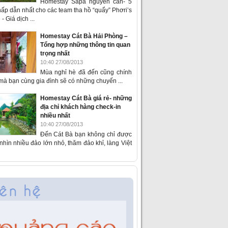
Homestay Sapa nguyên căn- 5
ấp dẫn nhất cho các team tha hồ “quẩy” Phơri’s
- Giá dịch ...
Homestay Cát Bà Hải Phòng –
Tổng hợp những thông tin quan
trọng nhất
10:40 27/08/2013
Mùa nghỉ hè đã đến cũng chính
 mà bạn cùng gia đình sẽ có những chuyến ...
Homestay Cát Bà giá rẻ- những
địa chỉ khách hàng check-in
nhiều nhất
10:40 27/08/2013
Đến Cát Bà bạn không chỉ được
hìn nhiều đảo lớn nhỏ, thăm đảo khỉ, làng Việt