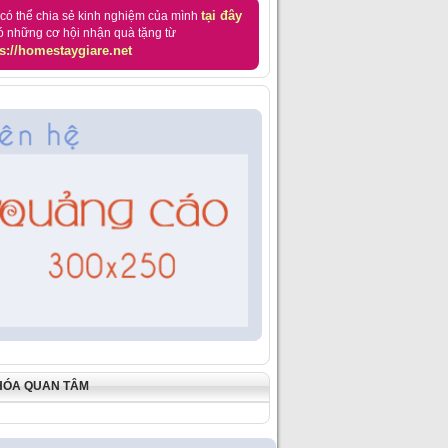
tại đây
có thể chia sẻ kinh nghiệm của mình
ó những cơ hội nhận quà tặng từ
s://homestaygiare.net
HÓA QUAN TÂM