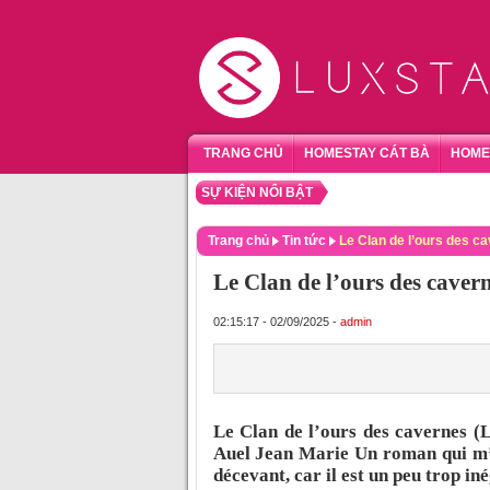
TRANG CHỦ
HOMESTAY CÁT BÀ
HOME
SỰ KIỆN NỔI BẬT
TỔN
Trang chủ
Tin tức
Le Clan de l’ours des c
Le Clan de l’ours des cave
02:15:17 - 02/09/2025 -
admin
Le Clan de l’ours des cavernes (L
Auel Jean Marie Un roman qui m’a l
décevant, car il est un peu trop i