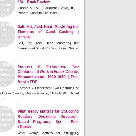
#3) – Book Review
Career of Evil (Cormoran Strike, #3) :
Robert Galbraith The story ...
Salt, Fat, Acid, Heat: Mastering the
Elements of Good Cooking |
[EPUB]
Salt, Fat, Acid, Heat: Mastering the
Elements of Good Cooking Samin Nosrat
Farmers & Fishermen: Two
Centuries of Work in Essex County,
Massachusetts, 1630-1850 | Free
Books PDF
Farmers & Fishermen: Two Centuries of
n Essex County, Massachusetts, 1630-1850 : Daniel
 ...
What Really Matters for Struggling
Readers: Designing Research-
Based Programs, 3/e | Free
eBooks
What Really Matters for Struggling