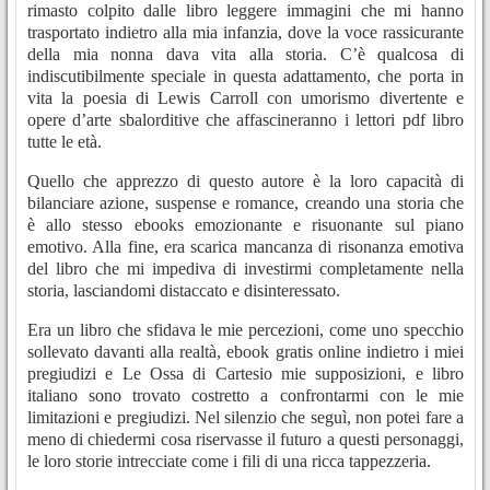
rimasto colpito dalle libro leggere immagini che mi hanno
trasportato indietro alla mia infanzia, dove la voce rassicurante
della mia nonna dava vita alla storia. C’è qualcosa di
indiscutibilmente speciale in questa adattamento, che porta in
vita la poesia di Lewis Carroll con umorismo divertente e
opere d’arte sbalorditive che affascineranno i lettori pdf libro
tutte le età.
Quello che apprezzo di questo autore è la loro capacità di
bilanciare azione, suspense e romance, creando una storia che
è allo stesso ebooks emozionante e risuonante sul piano
emotivo. Alla fine, era scarica mancanza di risonanza emotiva
del libro che mi impediva di investirmi completamente nella
storia, lasciandomi distaccato e disinteressato.
Era un libro che sfidava le mie percezioni, come uno specchio
sollevato davanti alla realtà, ebook gratis online indietro i miei
pregiudizi e Le Ossa di Cartesio mie supposizioni, e libro
italiano sono trovato costretto a confrontarmi con le mie
limitazioni e pregiudizi. Nel silenzio che seguì, non potei fare a
meno di chiedermi cosa riservasse il futuro a questi personaggi,
le loro storie intrecciate come i fili di una ricca tappezzeria.