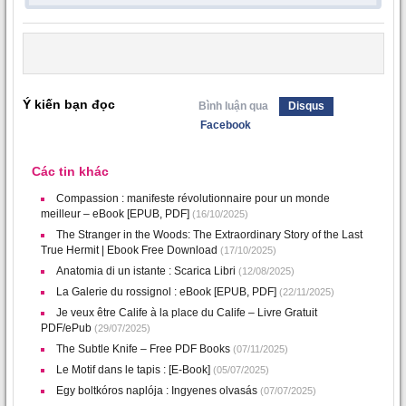
Ý kiến bạn đọc
Bình luận qua
Disqus
Facebook
Các tin khác
Compassion : manifeste révolutionnaire pour un monde
meilleur – eBook [EPUB, PDF]
(16/10/2025)
The Stranger in the Woods: The Extraordinary Story of the Last
True Hermit | Ebook Free Download
(17/10/2025)
Anatomia di un istante : Scarica Libri
(12/08/2025)
La Galerie du rossignol : eBook [EPUB, PDF]
(22/11/2025)
Je veux être Calife à la place du Calife – Livre Gratuit
PDF/ePub
(29/07/2025)
The Subtle Knife – Free PDF Books
(07/11/2025)
Le Motif dans le tapis : [E-Book]
(05/07/2025)
Egy boltkóros naplója : Ingyenes olvasás
(07/07/2025)