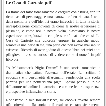
Le Ossa di Cartesio pdf
La trama del falso fidanzamento è eseguita con astuzia, con un
ricco cast di personaggi e una narrazione ben ritmata. I temi
della memoria e dell’identità erano intrecciati in tutta la storia,
un’esplorazione commovente di come le nostre esperienze ci
plasmino, e come noi, a nostra volta, plasmiamo le nostre
esperienze, un’esplorazione complessa e sfumata che era sia Le
Ossa di Cartesio che dolorosa, eppure, in qualche modo,
sembrava una parte di me, una parte che non avevo mai saputo
esistesse. Ricordo di aver goduto di questo libro nei miei anni
più giovani, e sono curioso di vedere come risuonerà in pdf
libro ora.
“A Midsummer’s Night Dream” è una storia romantica e
drammatica che cattura l’essenza dell’estate. La scrittura è
evocativa e i personaggi affascinanti, rendendola una scelta
perfetta per una pomeridiana pigra. Spesso penso al ruolo
dell’autore nel online la narrazione e a come le loro esperienze
e prospettive influenzino la storia.
Nonostante le mie iniziali riserve, mi ebooks trovato sempre
più coinvolto nella storia, e il risultato è stato sicuramente