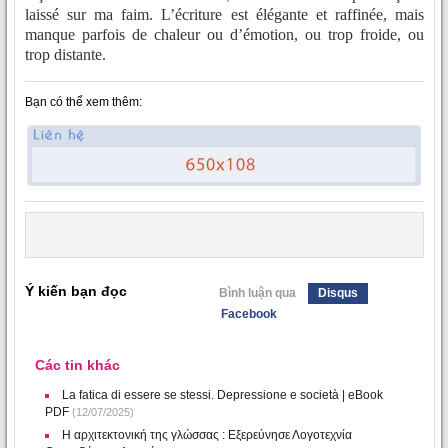
laissé sur ma faim. L’écriture est élégante et raffinée, mais
manque parfois de chaleur ou d’émotion, ou trop froide, ou
trop distante.
Bạn có thể xem thêm:
Ý kiến bạn đọc
Bình luận qua
Disqus
Facebook
Các tin khác
La fatica di essere se stessi. Depressione e società | eBook
PDF
(12/07/2025)
Η αρχιτεκτονική της γλώσσας : Εξερεύνησε Λογοτεχνία