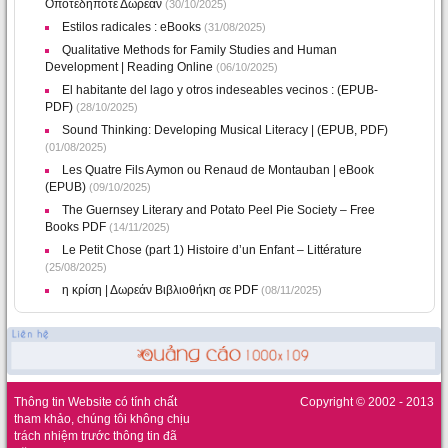
Οποτεδήποτε Δωρεάν
(30/10/2025)
Estilos radicales : eBooks
(31/08/2025)
Qualitative Methods for Family Studies and Human
Development | Reading Online
(06/10/2025)
El habitante del lago y otros indeseables vecinos : (EPUB-
PDF)
(28/10/2025)
Sound Thinking: Developing Musical Literacy | (EPUB, PDF)
(01/08/2025)
Les Quatre Fils Aymon ou Renaud de Montauban | eBook
(EPUB)
(09/10/2025)
The Guernsey Literary and Potato Peel Pie Society – Free
Books PDF
(14/11/2025)
Le Petit Chose (part 1) Histoire d’un Enfant – Littérature
(25/08/2025)
η κρίση | Δωρεάν Βιβλιοθήκη σε PDF
(08/11/2025)
Thông tin Website có tính chất
Copyright © 2002 - 2013
tham khảo, chúng tôi không chịu
trách nhiệm trước thông tin đã