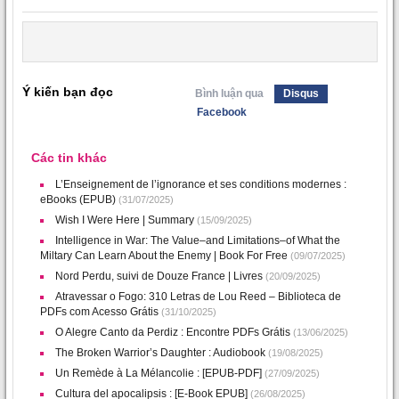
Ý kiến bạn đọc
Bình luận qua
Disqus
Facebook
Các tin khác
L’Enseignement de l’ignorance et ses conditions modernes :
eBooks (EPUB)
(31/07/2025)
Wish I Were Here | Summary
(15/09/2025)
Intelligence in War: The Value–and Limitations–of What the
Miltary Can Learn About the Enemy | Book For Free
(09/07/2025)
Nord Perdu, suivi de Douze France | Livres
(20/09/2025)
Atravessar o Fogo: 310 Letras de Lou Reed – Biblioteca de
PDFs com Acesso Grátis
(31/10/2025)
O Alegre Canto da Perdiz : Encontre PDFs Grátis
(13/06/2025)
The Broken Warrior’s Daughter : Audiobook
(19/08/2025)
Un Remède à La Mélancolie : [EPUB-PDF]
(27/09/2025)
Cultura del apocalipsis : [E-Book EPUB]
(26/08/2025)