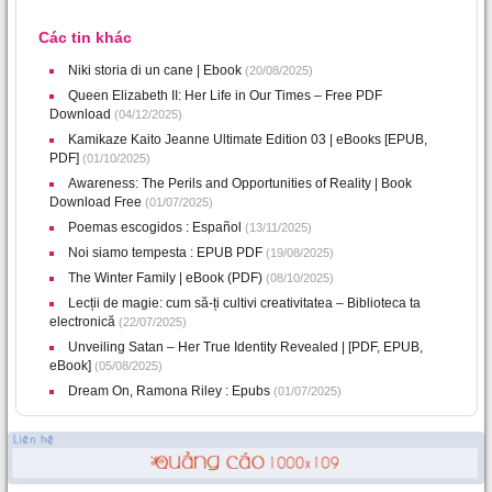
Các tin khác
Niki storia di un cane | Ebook
(20/08/2025)
Queen Elizabeth II: Her Life in Our Times – Free PDF
Download
(04/12/2025)
Kamikaze Kaito Jeanne Ultimate Edition 03 | eBooks [EPUB,
PDF]
(01/10/2025)
Awareness: The Perils and Opportunities of Reality | Book
Download Free
(01/07/2025)
Poemas escogidos : Español
(13/11/2025)
Noi siamo tempesta : EPUB PDF
(19/08/2025)
The Winter Family | eBook (PDF)
(08/10/2025)
Lecții de magie: cum să-ți cultivi creativitatea – Biblioteca ta
electronică
(22/07/2025)
Unveiling Satan – Her True Identity Revealed | [PDF, EPUB,
eBook]
(05/08/2025)
Dream On, Ramona Riley : Epubs
(01/07/2025)