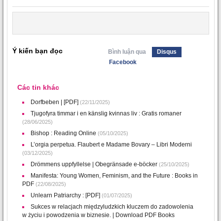
Ý kiến bạn đọc
Bình luận qua
Disqus
Facebook
Các tin khác
Dorfbeben | [PDF]
(22/11/2025)
Tjugofyra timmar i en känslig kvinnas liv : Gratis romaner
(28/06/2025)
Bishop : Reading Online
(05/10/2025)
L’orgia perpetua. Flaubert e Madame Bovary – Libri Moderni
(03/12/2025)
Drömmens uppfyllelse | Obegränsade e-böcker
(25/10/2025)
Manifesta: Young Women, Feminism, and the Future : Books in
PDF
(22/08/2025)
Unlearn Patriarchy : [PDF]
(01/07/2025)
Sukces w relacjach międzyludzkich kluczem do zadowolenia
w życiu i powodzenia w biznesie. | Download PDF Books